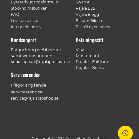
Byteserbjudandeformulär
Swap It
Stockholmsbutiken
Rajala B2B
FAQ
Rajala Blogg
Leveransvillkor
Bakom Bilden
Integritetspolicy
Beställ nyhetsbrev
Kundsupport
Betalningssätt
Frågor kring webbordrar
Visa
samt webbshoppen.
Mastercard
Rajala - Faktura
kundsupport@rajalaproshop.se
Rajala - Konto
Serviceärenden
Frågor angående
serviceärenden.
service@rajalaproshop.se
Copyright © 2025 Osakeyhtiö Osk. Rajala