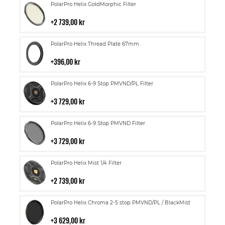
Lägg
PolarPro Helix GoldMorphic Filter
till
i
2 739,00 kr
kundvagn
Lägg
PolarPro Helix Thread Plate 67mm
till
i
396,00 kr
kundvagn
Lägg
PolarPro Helix 6-9 Stop PMVND/PL Filter
till
i
3 729,00 kr
kundvagn
Lägg
PolarPro Helix 6-9 Stop PMVND Filter
till
i
3 729,00 kr
kundvagn
Lägg
PolarPro Helix Mist 1/4 Filter
till
i
2 739,00 kr
kundvagn
Lägg
PolarPro Helix Chroma 2-5 stop PMVND/PL / BlackMist
till
i
3 629,00 kr