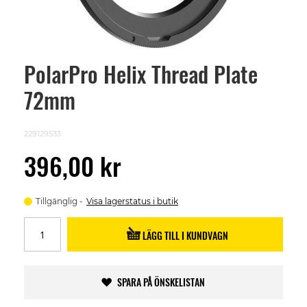
PolarPro Helix Thread Plate
Skip
to
72mm
the
beginning
of
the
229129533
images
gallery
396,00 kr
Tillgänglig
Visa lagerstatus i butik
LÄGG TILL I KUNDVAGN
SPARA PÅ ÖNSKELISTAN