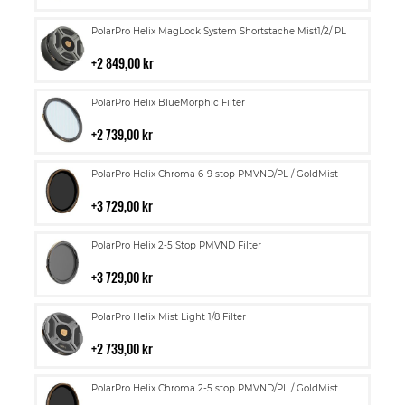
kundvagn
Lägg
PolarPro Helix MagLock System Shortstache Mist1/2/ PL
till
i
2 849,00 kr
kundvagn
Lägg
PolarPro Helix BlueMorphic Filter
till
i
2 739,00 kr
kundvagn
Lägg
PolarPro Helix Chroma 6-9 stop PMVND/PL / GoldMist
till
i
3 729,00 kr
kundvagn
Lägg
PolarPro Helix 2-5 Stop PMVND Filter
till
i
3 729,00 kr
kundvagn
Lägg
PolarPro Helix Mist Light 1/8 Filter
till
i
2 739,00 kr
kundvagn
Lägg
PolarPro Helix Chroma 2-5 stop PMVND/PL / GoldMist
till