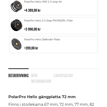
Lägg
PolarPro Helix VND 2-5 stop Kit
till
i
4 389,00 kr
kundvagn
Lägg
PolarPro Helix 2-5 Stop PMVND/PL Filter
till
i
3 990,00 kr
kundvagn
Lägg
PolarPro Helix Defender Plate
till
i
289,00 kr
kundvagn
BESKRIVNING
MER
LAGERSALDO
INFORMATION
PolarPro Helix gängplatta 72 mm
Finns i storlekarna 67 mm, 72 mm, 77 mm, 82