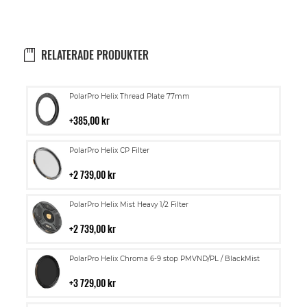
RELATERADE PRODUKTER
Lägg
PolarPro Helix Thread Plate 77mm
till
i
385,00 kr
kundvagn
Lägg
PolarPro Helix CP Filter
till
i
2 739,00 kr
kundvagn
Lägg
PolarPro Helix Mist Heavy 1/2 Filter
till
i
2 739,00 kr
kundvagn
Lägg
PolarPro Helix Chroma 6-9 stop PMVND/PL / BlackMist
till
i
3 729,00 kr
kundvagn