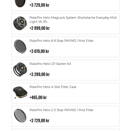
i
3 729,00 kr
kundvagn
Lägg
PolarPro Helix MagLock System Shortstache Everyday Mist
till
Light 1/4 /PL
i
2 899,00 kr
kundvagn
Lägg
PolarPro Helix 6-9 Stop PMVND / Mist Filter
till
i
3 619,00 kr
kundvagn
Lägg
PolarPro Helix CP Starter Kit
till
i
3 289,00 kr
kundvagn
Lägg
PolarPro Helix 4-Slot Filter Case
till
i
465,00 kr
kundvagn
Lägg
PolarPro Helix 2-5 Stop PMVND / Mist Filter
till
i
3 729,00 kr
kundvagn