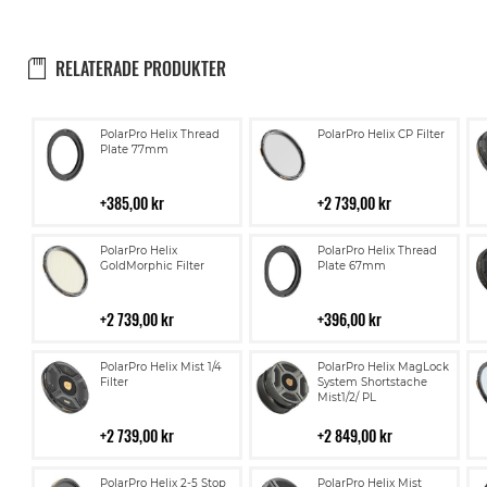
RELATERADE PRODUKTER
Lägg
Lägg
PolarPro Helix Thread
PolarPro Helix CP Filter
till
till
Plate 77mm
i
i
kundvagn
kundvagn
385,00 kr
2 739,00 kr
Lägg
Lägg
PolarPro Helix
PolarPro Helix Thread
till
till
GoldMorphic Filter
Plate 67mm
i
i
kundvagn
kundvagn
2 739,00 kr
396,00 kr
Lägg
Lägg
PolarPro Helix Mist 1/4
PolarPro Helix MagLock
till
till
Filter
System Shortstache
Mist1/2/ PL
i
i
kundvagn
kundvagn
2 739,00 kr
2 849,00 kr
Lägg
Lägg
PolarPro Helix 2-5 Stop
PolarPro Helix Mist