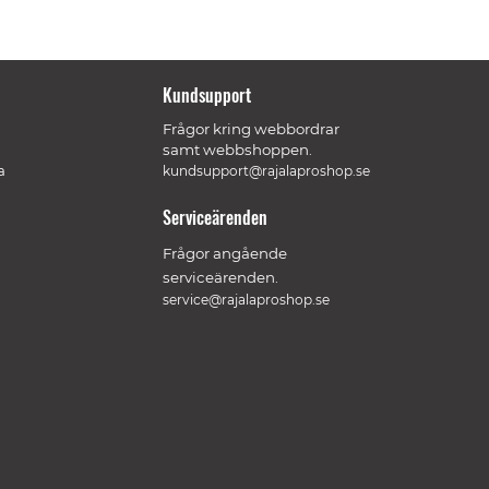
Kundsupport
Frågor kring webbordrar
samt webbshoppen.
a
kundsupport@rajalaproshop.se
Serviceärenden
Frågor angående
serviceärenden.
service@rajalaproshop.se