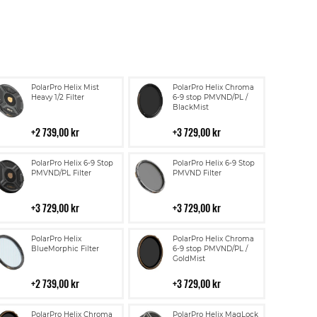
Lägg
Lägg
PolarPro Helix Mist
PolarPro Helix Chroma
till
till
Heavy 1/2 Filter
6-9 stop PMVND/PL /
BlackMist
i
i
kundvagn
kundvagn
2 739,00 kr
3 729,00 kr
Lägg
Lägg
PolarPro Helix 6-9 Stop
PolarPro Helix 6-9 Stop
till
till
PMVND/PL Filter
PMVND Filter
i
i
kundvagn
kundvagn
3 729,00 kr
3 729,00 kr
Lägg
Lägg
PolarPro Helix
PolarPro Helix Chroma
till
till
BlueMorphic Filter
6-9 stop PMVND/PL /
GoldMist
i
i
kundvagn
kundvagn
2 739,00 kr
3 729,00 kr
Lägg
Lägg
PolarPro Helix Chroma
PolarPro Helix MagLock