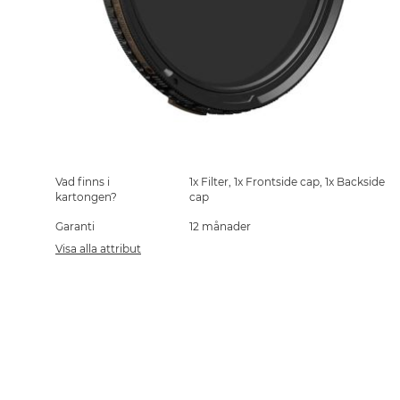
Skip
to
the
Vad finns i
1x Filter, 1x Frontside cap, 1x Backside
beginning
kartongen?
cap
of
Garanti
12 månader
the
images
Visa alla attribut
gallery