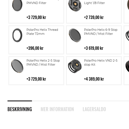
till
till
PMVND Filter
Light 1/8 Filter
i
i
kundvagn
kundvagn
3 729,00 kr
2 739,00 kr
Lägg
Lägg
PolarPro Helix Thread
PolarPro Helix 6-9 Stop
till
till
Plate 72mm
PMVND / Mist Filter
i
i
kundvagn
kundvagn
396,00 kr
3 619,00 kr
Lägg
Lägg
PolarPro Helix 2-5 Stop
PolarPro Helix VND 2-5
till
till
PMVND / Mist Filter
stop Kit
i
i
kundvagn
kundvagn
3 729,00 kr
4 389,00 kr
BESKRIVNING
MER INFORMATION
LAGERSALDO