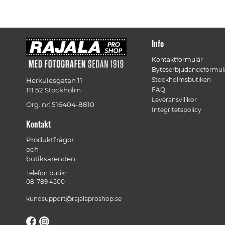
Info
Kontaktformulär
Byteserbjudandeformul
Stockholmsbutiken
Herkulesgatan 11
111 52 Stockholm
FAQ
Leveransvillkor
Org. nr: 516404-8810
Integritetspolicy
Kontakt
Produktfrågor
och
butiksärenden
Telefon butik:
08-789 4500
kundsupport@rajalaproshop.se