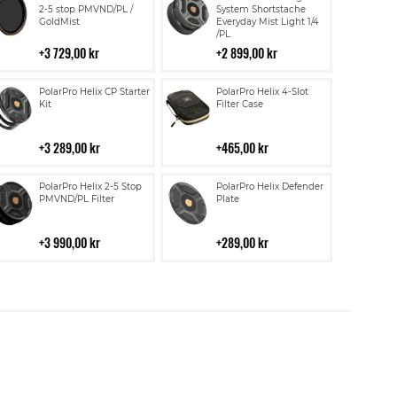
till
till
2-5 stop PMVND/PL /
System Shortstache
GoldMist
Everyday Mist Light 1/4
i
i
/PL
kundvagn
kundvagn
3 729,00 kr
2 899,00 kr
Lägg
Lägg
PolarPro Helix CP Starter
PolarPro Helix 4-Slot
till
till
Kit
Filter Case
i
i
kundvagn
kundvagn
3 289,00 kr
465,00 kr
Lägg
Lägg
PolarPro Helix 2-5 Stop
PolarPro Helix Defender
till
till
PMVND/PL Filter
Plate
i
i
kundvagn
kundvagn
3 990,00 kr
289,00 kr