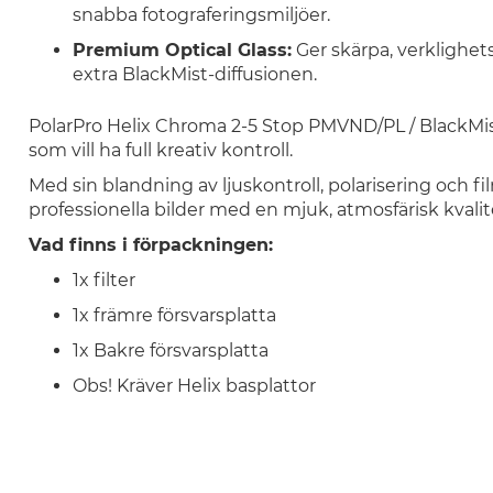
snabba fotograferingsmiljöer.
Premium Optical Glass:
Ger skärpa, verklighet
extra BlackMist-diffusionen.
PolarPro Helix Chroma 2-5 Stop PMVND/PL / BlackMist-
som vill ha full kreativ kontroll.
Med sin blandning av ljuskontroll, polarisering och film
professionella bilder med en mjuk, atmosfärisk kvalitet
Vad finns i förpackningen:
1x filter
1x främre försvarsplatta
1x Bakre försvarsplatta
Obs! Kräver Helix basplattor