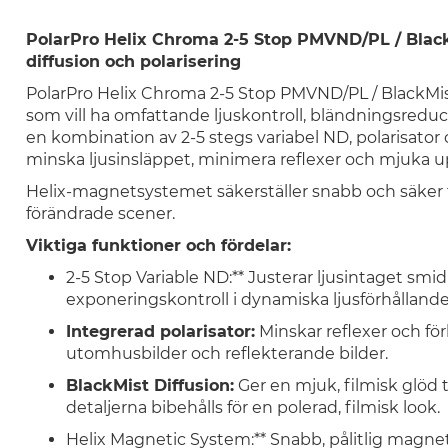
PolarPro Helix Chroma 2-5 Stop PMVND/PL / Black
diffusion och polarisering
PolarPro Helix Chroma 2-5 Stop PMVND/PL / BlackMist-
som vill ha omfattande ljuskontroll, bländningsreduce
en kombination av 2-5 stegs variabel ND, polarisator
minska ljusinsläppet, minimera reflexer och mjuka up
Helix-magnetsystemet säkerställer snabb och säker fa
förändrade scener.
Viktiga funktioner och fördelar:
2-5 Stop Variable ND:** Justerar ljusintaget smidi
exponeringskontroll i dynamiska ljusförhållande
Integrerad polarisator:
Minskar reflexer och förb
utomhusbilder och reflekterande bilder.
BlackMist Diffusion:
Ger en mjuk, filmisk glöd 
detaljerna bibehålls för en polerad, filmisk look.
Helix Magnetic System:** Snabb, pålitlig magnetis