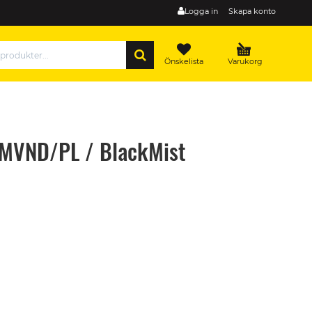
Logga in
Skapa konto
SÖK
Önskelista
Varukorg
PMVND/PL / BlackMist