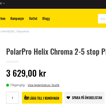
r ››
rken
Kampanjer
Outlet
Blogg
Sök
op PMVND/PL / BlackMist
PolarPro Helix Chroma 2-5 stop 
229129551
3 629,00 kr
Tillgänglig
Visa lagerstatus i butik
SPARA PÅ ÖNSKELISTAN
LÄGG TILL I KUNDVAGN