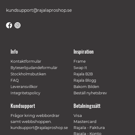
kundsupport@rajalaproshop.se
Info
Inspiration
Kontaktformulär
Frame
Byteserbjudandeformulär
Swap It
Stockholmsbutiken
Rajala B2B
FAQ
Rajala Blogg
Leveransvillkor
Bakom Bilden
Integritetspolicy
Beställ nyhetsbrev
Kundsupport
Betalningssätt
Frågor kring webbordrar
Visa
samt webbshoppen.
Mastercard
Rajala - Faktura
kundsupport@rajalaproshop.se
Rajala - Konto