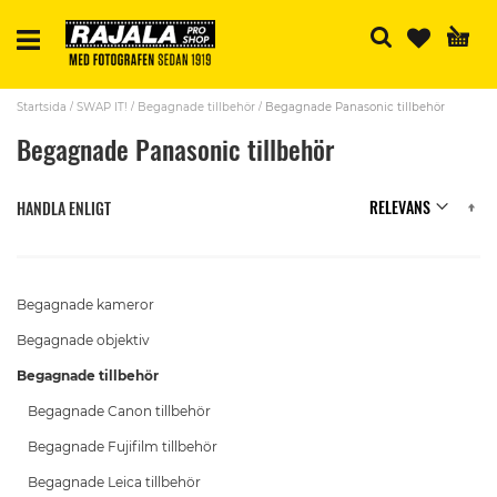
S
Startsida
SWAP IT!
Begagnade tillbehör
Begagnade Panasonic tillbehör
Begagnade Panasonic tillbehör
Se
HANDLA ENLIGT
A
Di
Begagnade kameror
Begagnade objektiv
Begagnade tillbehör
Begagnade Canon tillbehör
Begagnade Fujifilm tillbehör
Begagnade Leica tillbehör