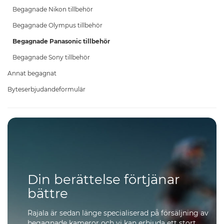
Begagnade Nikon tillbehör
Begagnade Olympus tillbehör
Begagnade Panasonic tillbehör
Begagnade Sony tillbehör
Annat begagnat
Byteserbjudandeformulär
Din berättelse förtjänar
bättre
Rajala är sedan länge specialiserad på försäljning av
begagnade kameror och vi kan erbjuda ett stort