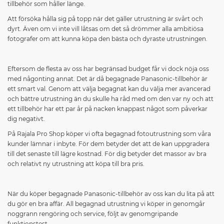
tillbehör som håller länge.
Att försöka hålla sig på topp när det gäller utrustning är svårt och
dyrt. Även om vi inte vill låtsas om det så drömmer alla ambitiösa
fotografer om att kunna köpa den bästa och dyraste utrustningen.
Eftersom de flesta av oss har begränsad budget får vi dock nöja oss
med någonting annat. Det är då begagnade Panasonic-tillbehör är
ett smart val. Genom att välja begagnat kan du välja mer avancerad
och bättre utrustning än du skulle ha råd med om den var ny och att
ett tillbehör har ett par år på nacken knappast något som påverkar
dig negativt.
På Rajala Pro Shop köper vi ofta begagnad fotoutrustning som våra
kunder lämnar i inbyte. För dem betyder det att de kan uppgradera
till det senaste till lägre kostnad. För dig betyder det massor av bra
och relativt ny utrustning att köpa till bra pris.
När du köper begagnade Panasonic-tillbehör av oss kan du lita på att
du gör en bra affär. All begagnad utrustning vi köper in genomgår
noggrann rengöring och service, följt av genomgripande
funktionstest.