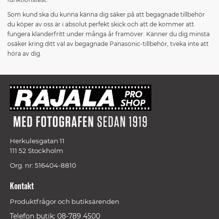
Som kund ska du kunna känna dig säker på att begagnade tillbehör
du köper av oss är i absolut perfekt skick och att de kommer att
fungera klanderfritt under många år framöver. Känner du dig minsta
osäker kring ditt val av begagnade Panasonic-tillbehör, tveka inte att
höra av dig.
Herkulesgatan 11
111 52 Stockholm
Org. nr: 516404-8810
Kontakt
Produktfrågor och butiksärenden
Telefon butik: 08-789 4500