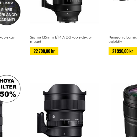
-objektiv
Sigma 135mm f/1.4 A DG -objektiv, L-
Panasonic Lumix 
mount
objektiv
22 790,00 kr
21 990,00 kr