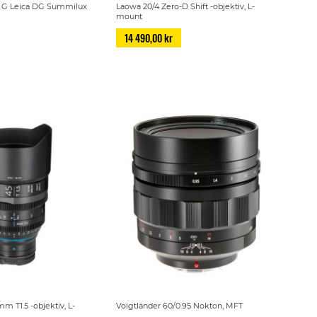
 G Leica DG Summilux
Laowa 20/4 Zero-D Shift -objektiv, L-
mount
14 490,00 kr
mm T1.5 -objektiv, L-
Voigtländer 60/0.95 Nokton, MFT