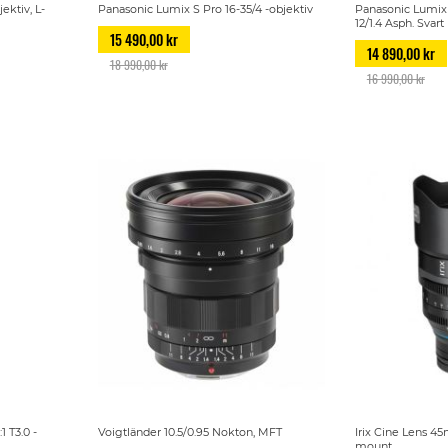
ektiv, L-
Panasonic Lumix S Pro 16-35/4 -objektiv
Panasonic Lumix
12/1.4 Asph. Svart
15 490,00 kr
14 890,00 kr
18 990,00 kr
16 990,00 kr
1 T3.0 -
Voigtländer 10.5/0.95 Nokton, MFT
Irix Cine Lens 45
mount