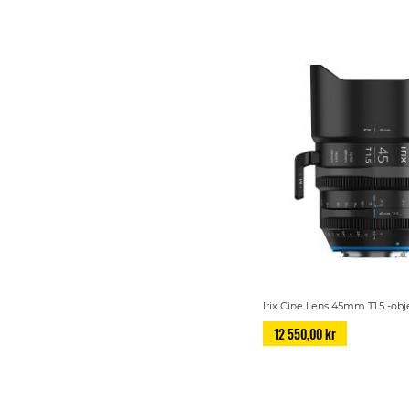
Irix Cine Lens 45mm T1.5 -obj
12 550,00 kr