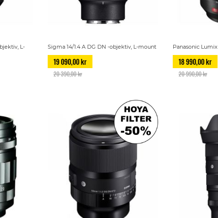
jektiv, L-
Sigma 14/1.4 A DG DN -objektiv, L-mount
Panasonic Lumix 
19 090,00 kr
18 990,00 kr
20 390,00 kr
20 990,00 kr