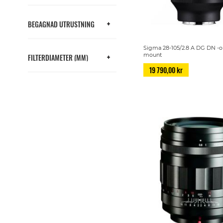
BEGAGNAD UTRUSTNING
Sigma 28-105/2.8 A DG DN -ob
mount
FILTERDIAMETER (MM)
19 790,00 kr