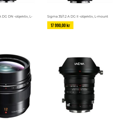
A DG DN -objektiv, L-
Sigma 35/1.2 A DG II -objektiv, L-mount
17 990,00 kr