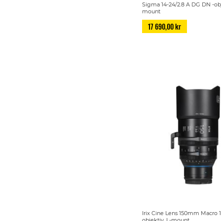
Sigma 14-24/2.8 A DG DN -obj
mount
17 690,00 kr
Irix Cine Lens 150mm Macro 1:
objektiv, L-mount