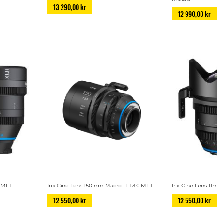
13 290,00 kr
12 990,00 kr
, MFT
Irix Cine Lens 150mm Macro 1:1 T3.0 MFT
Irix Cine Lens 11
12 550,00 kr
12 550,00 kr