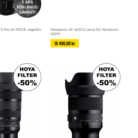
S Pro 24-70/2.8 -objektiv
Panasonic AF 42.5/1.2 Leica DG Nocticron
ASPH
18 490,00 kr