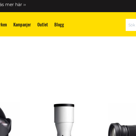
äs mer här ››
rken
Kampanjer
Outlet
Blogg
Sök