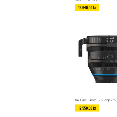
13 640,00 kr
Irix Cine 15mm T2.6 -objektiv
12 550,00 kr