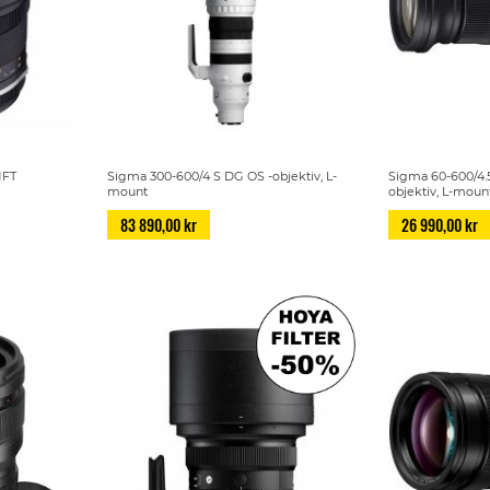
MFT
Sigma 300-600/4 S DG OS -objektiv, L-
Sigma 60-600/4.
mount
objektiv, L-moun
83 890,00 kr
26 990,00 kr