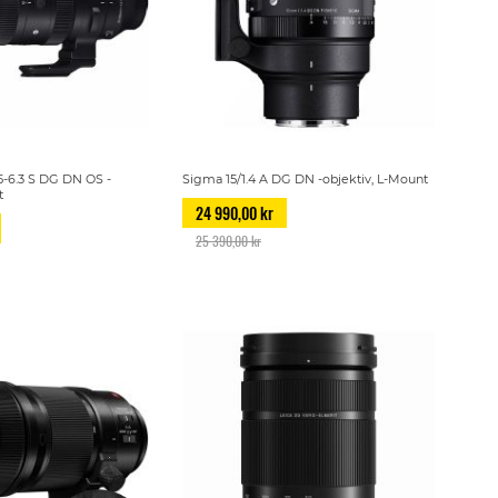
5-6.3 S DG DN OS -
Sigma 15/1.4 A DG DN -objektiv, L-Mount
t
24 990,00 kr
25 390,00 kr