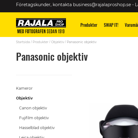
Skip
Företagskunder, kontakta
business@rajalaproshop.se
-
L
to
Content
Produkter
SWAP IT!
Varumä
Startsida
Produkter
Objektiv
Panasonic objektiv
Panasonic objektiv
Kameror
Objektiv
Canon objektiv
Fujifilm objektiv
Hasselblad objektiv
Leica objektiv