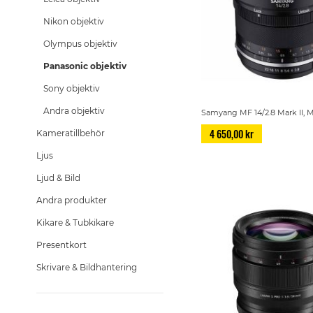
Nikon objektiv
Olympus objektiv
Panasonic objektiv
Sony objektiv
Andra objektiv
Samyang MF 14/2.8 Mark II, 
4 650,00 kr
Kameratillbehör
Ljus
Ljud & Bild
Andra produkter
Kikare & Tubkikare
Presentkort
Skrivare & Bildhantering