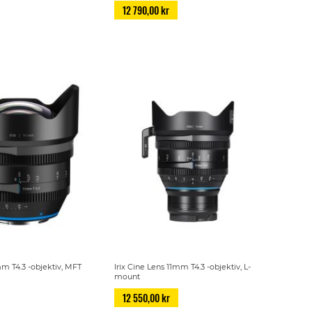
12 790,00 kr
mm T4.3 -objektiv, MFT
Irix Cine Lens 11mm T4.3 -objektiv, L-
mount
12 550,00 kr