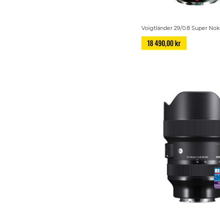
Voigtländer 29/0.8 Super No
18 490,00 kr