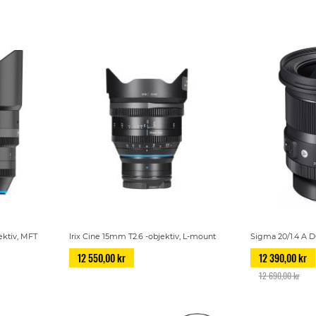
ektiv, MFT
Irix Cine 15mm T2.6 -objektiv, L-mount
Sigma 20/1.4 A D
12 550,00 kr
12 390,00 kr
12 690,00 kr