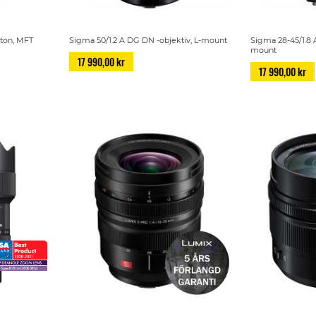
kton, MFT
Sigma 50/1.2 A DG DN -objektiv, L-mount
Sigma 28-45/1.8 
mount
17 990,00 kr
17 990,00 kr