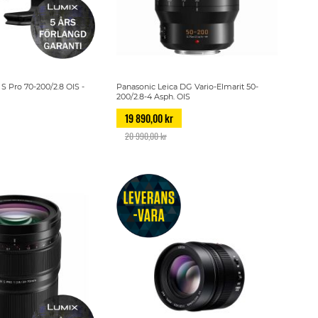
S Pro 70-200/2.8 OIS -
Panasonic Leica DG Vario-Elmarit 50-
200/2.8-4 Asph. OIS
19 890,00 kr
20 990,00 kr