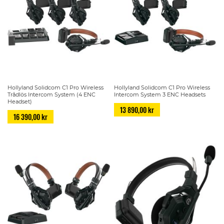
Hollyland Solidcom C1 Pro Wireless
Hollyland Solidcom C1 Pro Wireless
Trådlös Intercom System (4 ENC
Intercom System 3 ENC Headsets
Headset)
13 890,00 kr
16 390,00 kr