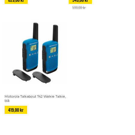
590,00 kr
Motorola Talkabout T42 Walkie Talkie,
blå
419,00 kr
Page