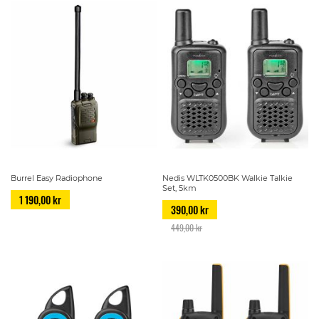
Burrel Easy Radiophone
Nedis WLTK0500BK Walkie Talkie
Set, 5km
1 190,00 kr
390,00 kr
449,00 kr