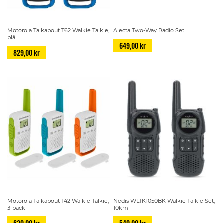
Motorola Talkabout T62 Walkie Talkie,
Alecta Two-Way Radio Set
blå
649,00 kr
829,00 kr
Motorola Talkabout T42 Walkie Talkie,
Nedis WLTK1050BK Walkie Talkie Set,
3-pack
10km
629,00 kr
549,00 kr