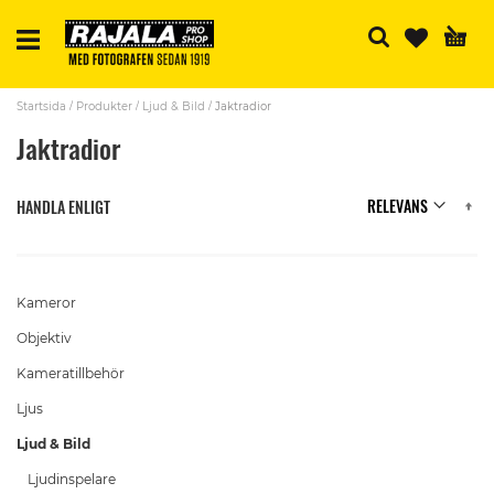
S
Startsida
Produkter
Ljud & Bild
Jaktradior
Jaktradior
Se
HANDLA ENLIGT
A
Di
Kameror
Objektiv
Kameratillbehör
Ljus
Ljud & Bild
Ljudinspelare