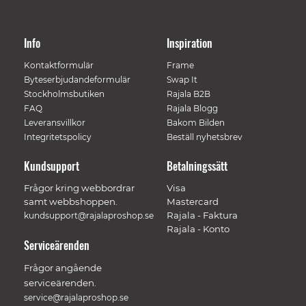
Info
Inspiration
Kontaktformulär
Frame
Byteserbjudandeformulär
Swap It
Stockholmsbutiken
Rajala B2B
FAQ
Rajala Blogg
Leveransvillkor
Bakom Bilden
Integritetspolicy
Beställ nyhetsbrev
Kundsupport
Betalningssätt
Frågor kring webbordrar
Visa
samt webbshoppen.
Mastercard
Rajala - Faktura
kundsupport@rajalaproshop.se
Rajala - Konto
Serviceärenden
Frågor angående
serviceärenden.
service@rajalaproshop.se