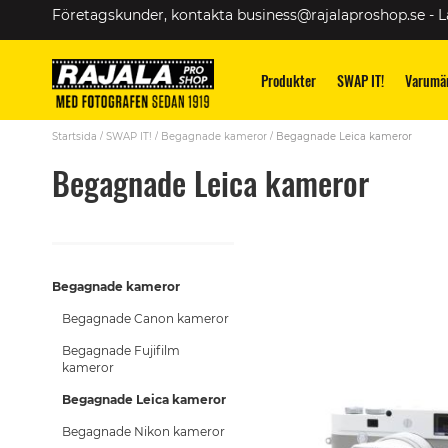
Skip
Företagskunder, kontakta
business@rajalaproshop.se
-
L
to
Content
Produkter
SWAP IT!
Varumä
Startsida
SWAP IT!
Begagnade kameror
Begagnade Leica kameror
Begagnade Leica kameror
Begagnade kameror
Begagnade Canon kameror
Begagnade Fujifilm
kameror
Begagnade Leica kameror
Begagnade Nikon kameror