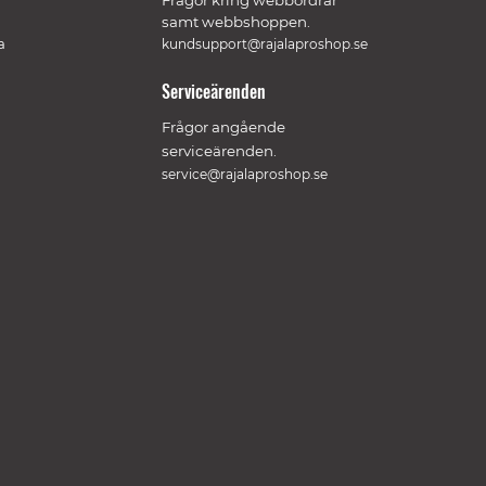
Frågor kring webbordrar
samt webbshoppen.
a
kundsupport@rajalaproshop.se
Serviceärenden
Frågor angående
serviceärenden.
service@rajalaproshop.se