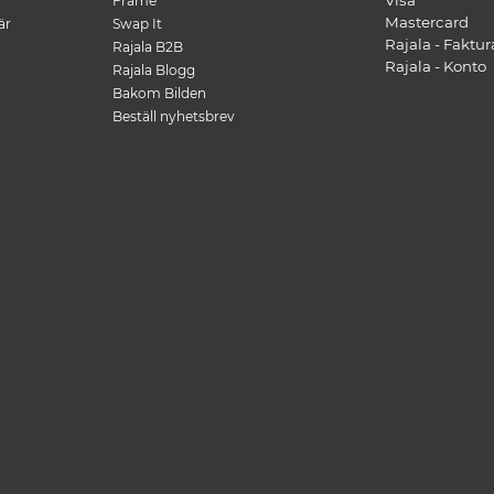
Visa
Frame
Mastercard
är
Swap It
Rajala - Faktur
Rajala B2B
Rajala - Konto
Rajala Blogg
Bakom Bilden
Beställ nyhetsbrev