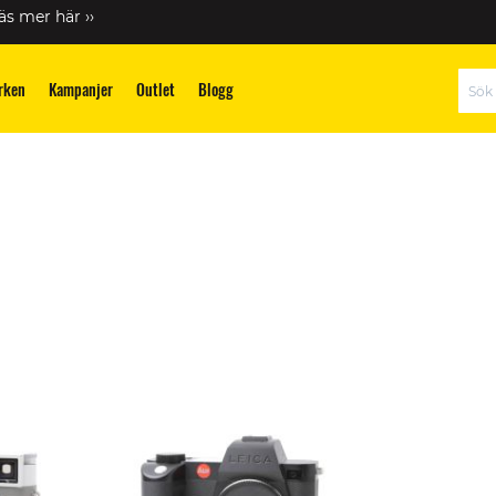
äs mer här ››
rken
Kampanjer
Outlet
Blogg
Sök