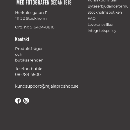
Kontaktformulär
Byteserbjudandeformul
Herkulesgatan 11
Stockholmsbutiken
111 52 Stockholm
FAQ
Leveransvillkor
Org. nr: 516404-8810
Integritetspolicy
Kontakt
Produktfrågor
och
butiksärenden
Telefon butik:
08-789 4500
kundsupport@rajalaproshop.se