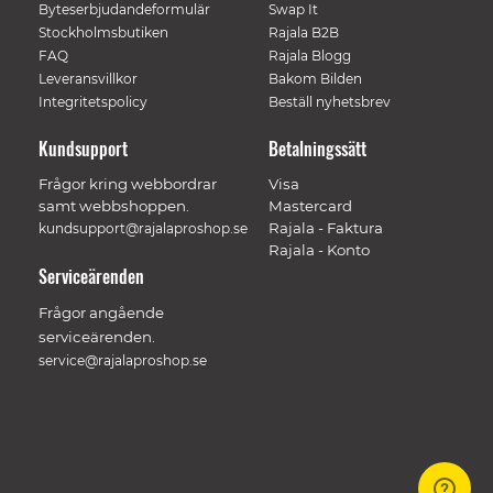
Byteserbjudandeformulär
Swap It
Stockholmsbutiken
Rajala B2B
FAQ
Rajala Blogg
Leveransvillkor
Bakom Bilden
Integritetspolicy
Beställ nyhetsbrev
Kundsupport
Betalningssätt
Frågor kring webbordrar
Visa
samt webbshoppen.
Mastercard
Rajala - Faktura
kundsupport@rajalaproshop.se
Rajala - Konto
Serviceärenden
Frågor angående
serviceärenden.
service@rajalaproshop.se