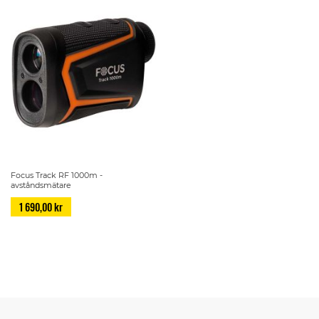
Focus Track RF 1000m -
avståndsmätare
1 690,00 kr
Page