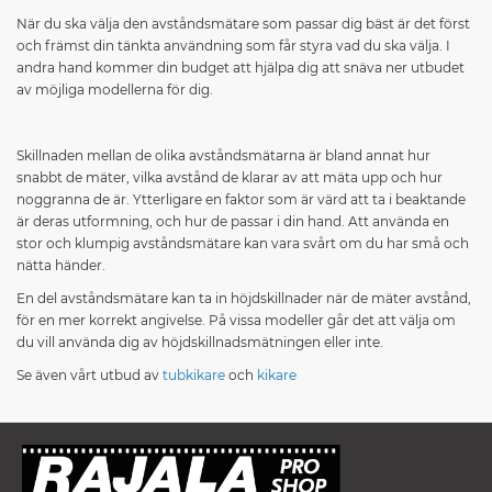
När du ska välja den avståndsmätare som passar dig bäst är det först
och främst din tänkta användning som får styra vad du ska välja. I
andra hand kommer din budget att hjälpa dig att snäva ner utbudet
av möjliga modellerna för dig.
Skillnaden mellan de olika avståndsmätarna är bland annat hur
snabbt de mäter, vilka avstånd de klarar av att mäta upp och hur
noggranna de är. Ytterligare en faktor som är värd att ta i beaktande
är deras utformning, och hur de passar i din hand. Att använda en
stor och klumpig avståndsmätare kan vara svårt om du har små och
nätta händer.
En del avståndsmätare kan ta in höjdskillnader när de mäter avstånd,
för en mer korrekt angivelse. På vissa modeller går det att välja om
du vill använda dig av höjdskillnadsmätningen eller inte.
Se även vårt utbud av
tubkikare
och
kikare