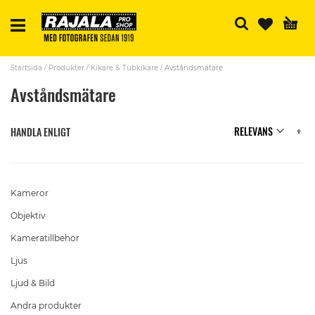
S
Startsida
Produkter
Kikare & Tubkikare
Avståndsmätare
Avståndsmätare
Se
HANDLA ENLIGT
A
Di
Kameror
Objektiv
Kameratillbehör
Ljus
Ljud & Bild
Andra produkter