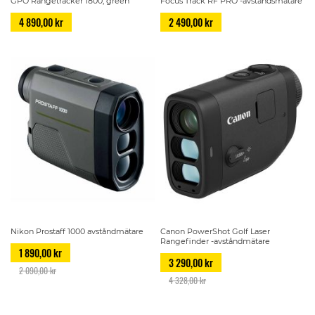
GPO Rangetracker 1800, green
Focus Track RF PRO -avståndsmätare
4 890,00 kr
2 490,00 kr
Nikon Prostaff 1000 avståndmätare
Canon PowerShot Golf Laser
Rangefinder -avståndmätare
1 890,00 kr
3 290,00 kr
2 090,00 kr
4 328,00 kr