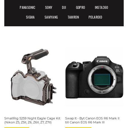
PANASONIC
SONY
DJI
GOPRO
INSTA360
SIGMA
SAMYANG
TAMRON
POLAROID
SmallRig 5259 Night Eagle Cage Kit
Swap It - Byt Canon EOS R6 Mark II
(Nikon Z5, Z5II, Z6, Z6II, Z7, Z7II)
till Canon EOS R6 Mark III