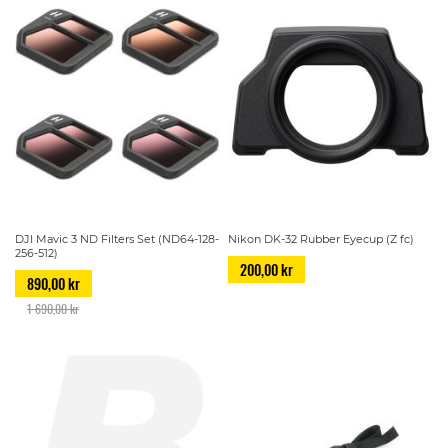
DJI Mavic 3 ND Filters Set (ND64-128-
Nikon DK-32 Rubber Eyecup (Z fc)
256-512)
200,00 kr
890,00 kr
1 690,00 kr