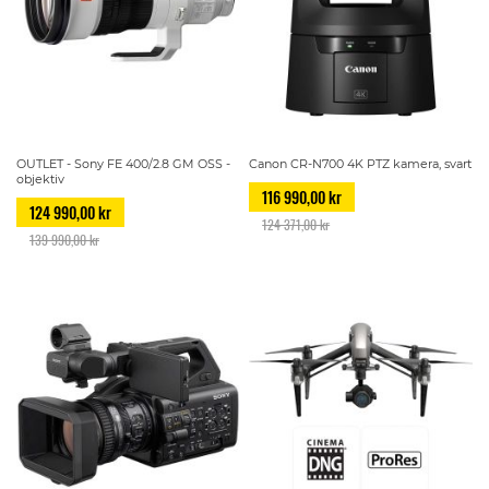
OUTLET - Sony FE 400/2.8 GM OSS -
Canon CR-N700 4K PTZ kamera, svart
objektiv
116 990,00 kr
124 990,00 kr
124 371,00 kr
139 990,00 kr