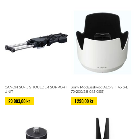
CANON SU-15 SHOULDER SUPPORT
Sony Motljusskydd ALC-SH145 (FE
UNIT
70-200/2.8 GM OSS)
23 983,00 kr
1 290,00 kr