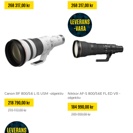
268 317,00 kr
268 317,00 kr
Canon RF 800/5.6 L IS USM -objektiv
Nikkor AF-S 800/5.6E FL ED VR -
objektiv
218 790,00 kr
184 990,00 kr
219 113,00 kr
209 990,00 kr