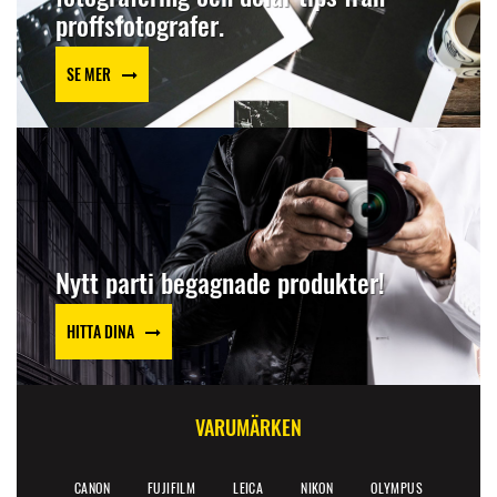
proffsfotografer.
SE MER
Nytt parti begagnade produkter!
HITTA DINA
VARUMÄRKEN
CANON
FUJIFILM
LEICA
NIKON
OLYMPUS