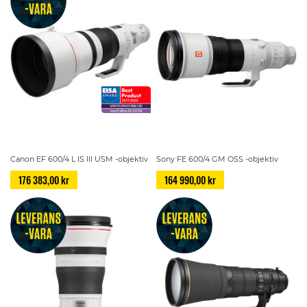
Canon EF 600/4 L IS III USM -objektiv
Sony FE 600/4 GM OSS -objektiv
176 383,00 kr
164 990,00 kr