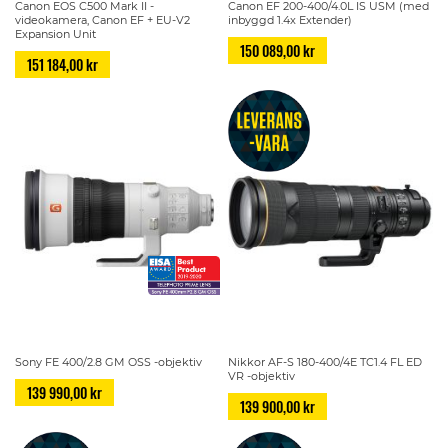
Canon EOS C500 Mark II -
Canon EF 200-400/4.0L IS USM (med
videokamera, Canon EF + EU-V2
inbyggd 1.4x Extender)
Expansion Unit
150 089,00 kr
151 184,00 kr
Sony FE 400/2.8 GM OSS -objektiv
Nikkor AF-S 180-400/4E TC1.4 FL ED
VR -objektiv
139 990,00 kr
139 900,00 kr