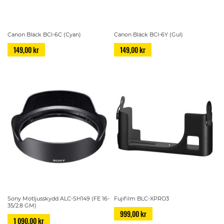
Canon Bläck BCI-6C (Cyan)
Canon Bläck BCI-6Y (Gul)
149,00 kr
149,00 kr
Sony Motljusskydd ALC-SH149 (FE 16-
Fujifilm BLC-XPRO3
35/2.8 GM)
999,00 kr
1 090,00 kr