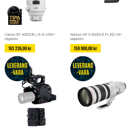
Canon EF 400/2.8 L IS III USM -
Nikkor AF-S 600/4 E FL ED VR -
objektiv
objektiv
163 236,00 kr
159 900,00 kr