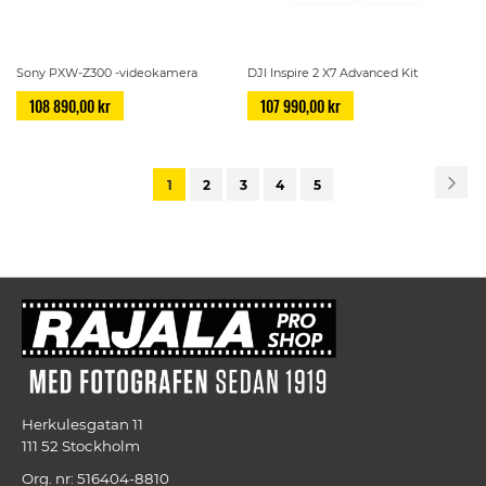
Sony PXW-Z300 -videokamera
DJI Inspire 2 X7 Advanced Kit
108 890,00 kr
107 990,00 kr
Page
Pa
Näs
You're
Page
Page
Page
Page
1
2
3
4
5
currently
reading
page
Herkulesgatan 11
111 52 Stockholm
Org. nr: 516404-8810