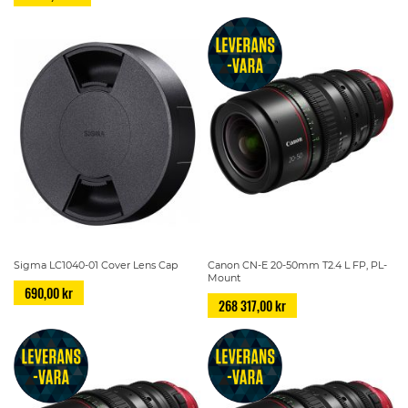
Sigma LC1040-01 Cover Lens Cap
Canon CN-E 20-50mm T2.4 L FP, PL-
Mount
690,00 kr
268 317,00 kr