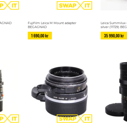
EGAGNAD
Fujifilm Leica M Mount adapter
Leica Summilux-M
BEGAGNAD
silver (11729) 
1 690,00 kr
35 990,00 kr