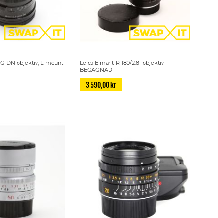
DG DN objektiv, L-mount
Leica Elmarit-R 180/2.8 -objektiv
BEGAGNAD
3 590,00 kr