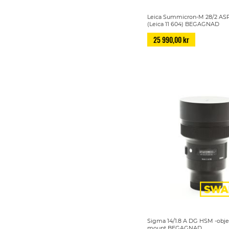
Leica Summicron-M 28/2 ASP
(Leica 11 604) BEGAGNAD
25 990,00 kr
Sigma 14/1.8 A DG HSM -objek
mount BEGAGNAD