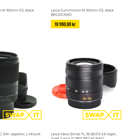
-M 90mm f/2, black
Leica Summicron-M 90mm f/2, black
BEGAGNAD
10 990,00 kr
G DN -objektiv, L-Mount
Leica Vario-Elmar-TL 18-56/3.5-5.6 Asph.,
Svart (Leica 11 080) BEGAGNAD