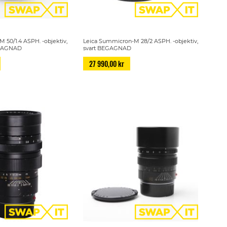
 50/1.4 ASPH. -objektiv,
Leica Summicron-M 28/2 ASPH. -objektiv,
BEGAGNAD
svart BEGAGNAD
27 990,00 kr