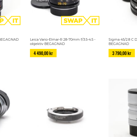
.8 BEGAGNAD
Leica Vario-Elmar-R 28-70mm f/3.5-4.5 -
Sigma 45/2.8 C 
objektiv BEGAGNAD
BEGAGNAD
4 490,00 kr
3 790,00 kr