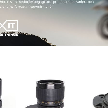
behören som medföljer begagnade produkter kan variera och
id originalförpackningens innehåll.