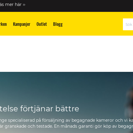
äs mer här ››
rken
Kampanjer
Outlet
Blogg
Sök
telse förtjänar bättre
änge specialiserad på försäljning av begagnade kameror och vi k
 är granskade och testade. En månads garanti gör köp av begagna