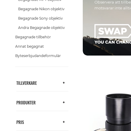
Observera att till
motsvarar inte allt
Begagnade Nikon objektiv
Begagnade Sony objektiv
Andra Begagnade objektiv
Begagnade tillbehör
Annat begagnat
Byteserbjudandeformulär
TILLVERKARE
PRODUKTER
PRIS