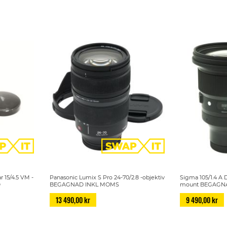
r 15/4.5 VM -
Panasonic Lumix S Pro 24-70/2.8 -objektiv
Sigma 105/1.4 A 
D
BEGAGNAD INKL MOMS
mount BEGAGN
13 490,00 kr
9 490,00 kr