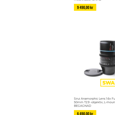
9 490,00 kr
Sirui Anamorphic Lens 1.6x F
50mm T2.9 -objektiv, L-moun
BEGAGNAD
6 490,00 kr