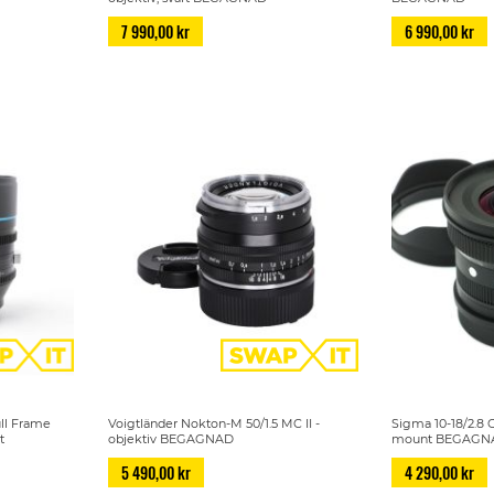
7 990,00 kr
6 990,00 kr
ull Frame
Voigtländer Nokton-M 50/1.5 MC II -
Sigma 10-18/2.8 C
t
objektiv BEGAGNAD
mount BEGAGN
5 490,00 kr
4 290,00 kr