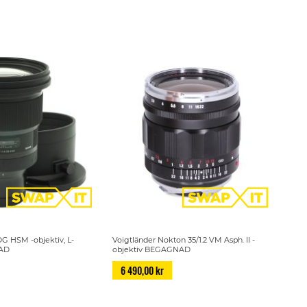
DG HSM -objektiv, L-
Voigtländer Nokton 35/1.2 VM Asph. II -
AD
objektiv BEGAGNAD
6 490,00 kr