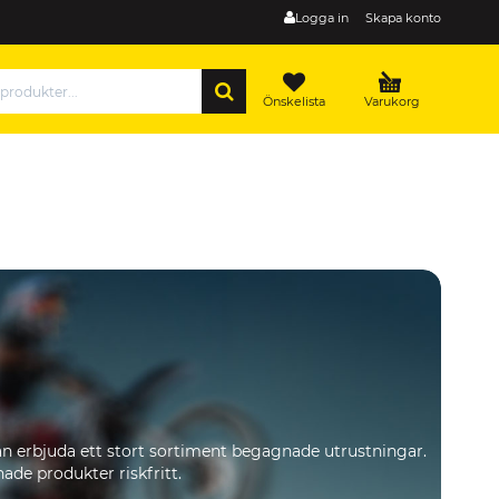
Logga in
Skapa konto
SÖK
Önskelista
Varukorg
an erbjuda ett stort sortiment begagnade utrustningar.
de produkter riskfritt.