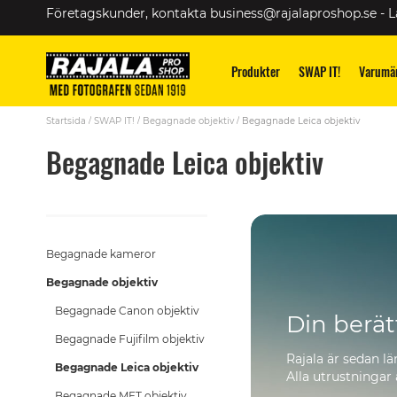
Skip
Företagskunder, kontakta
business@rajalaproshop.se
-
L
to
Content
Produkter
SWAP IT!
Varumä
Startsida
SWAP IT!
Begagnade objektiv
Begagnade Leica objektiv
Begagnade Leica objektiv
Begagnade kameror
Begagnade objektiv
Begagnade Canon objektiv
Din berät
Begagnade Fujifilm objektiv
Rajala är sedan l
Begagnade Leica objektiv
Alla utrustningar
Begagnade MFT objektiv