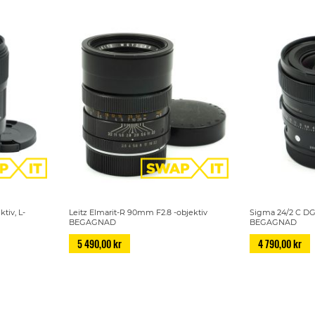
tiv, L-
Leitz Elmarit-R 90mm F2.8 -objektiv
Sigma 24/2 C DG
BEGAGNAD
BEGAGNAD
5 490,00 kr
4 790,00 kr