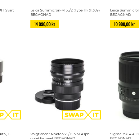
H, Svart
Leica Summicron-M 35/2 (Type III) (11309)
Leica Summicron
BEGAGNAD
BEGAGNAD
14 990,00 kr
10 990,00 kr
tiv, L-
Voigtländer Nokton 75/1.5 VM Asph. -
Sigma 35/1.4 A D
objektiv, svart BEGAGNAD
BEGAGNAD