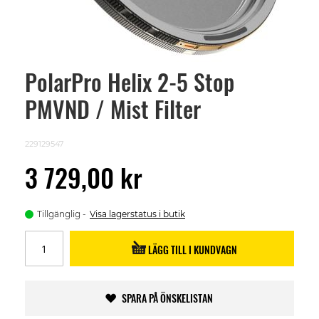
PolarPro Helix 2-5 Stop
Skip
to
PMVND / Mist Filter
the
beginning
of
the
229129547
images
gallery
3 729,00 kr
Tillgänglig
Visa lagerstatus i butik
LÄGG TILL I KUNDVAGN
SPARA PÅ ÖNSKELISTAN