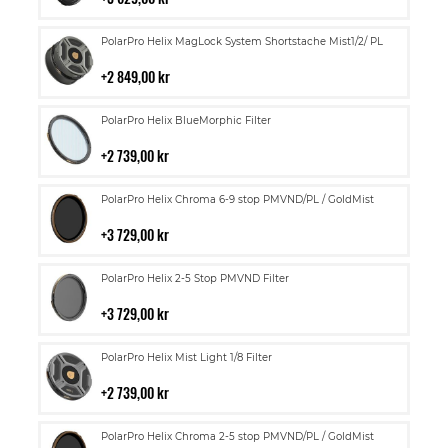
kundvagn
Lägg
PolarPro Helix MagLock System Shortstache Mist1/2/ PL
till
i
2 849,00 kr
kundvagn
Lägg
PolarPro Helix BlueMorphic Filter
till
i
2 739,00 kr
kundvagn
Lägg
PolarPro Helix Chroma 6-9 stop PMVND/PL / GoldMist
till
i
3 729,00 kr
kundvagn
Lägg
PolarPro Helix 2-5 Stop PMVND Filter
till
i
3 729,00 kr
kundvagn
Lägg
PolarPro Helix Mist Light 1/8 Filter
till
i
2 739,00 kr
kundvagn
Lägg
PolarPro Helix Chroma 2-5 stop PMVND/PL / GoldMist