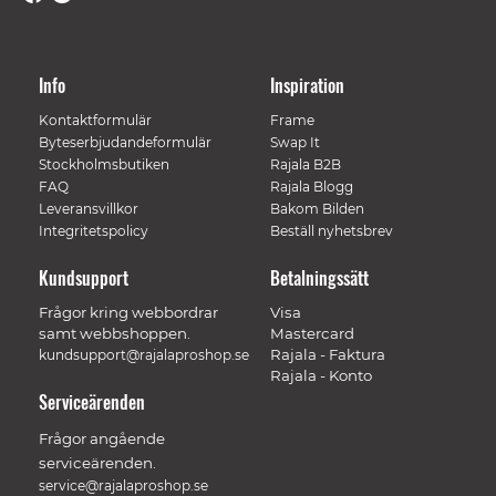
Info
Inspiration
Kontaktformulär
Frame
Byteserbjudandeformulär
Swap It
Stockholmsbutiken
Rajala B2B
FAQ
Rajala Blogg
Leveransvillkor
Bakom Bilden
Integritetspolicy
Beställ nyhetsbrev
Kundsupport
Betalningssätt
Frågor kring webbordrar
Visa
samt webbshoppen.
Mastercard
Rajala - Faktura
kundsupport@rajalaproshop.se
Rajala - Konto
Serviceärenden
Frågor angående
serviceärenden.
service@rajalaproshop.se