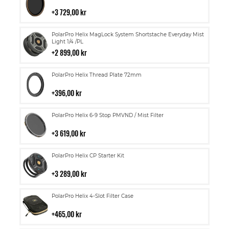
till
i
3 729,00 kr
kundvagn
Lägg
PolarPro Helix MagLock System Shortstache Everyday Mist
till
Light 1/4 /PL
i
2 899,00 kr
kundvagn
Lägg
PolarPro Helix Thread Plate 72mm
till
i
396,00 kr
kundvagn
Lägg
PolarPro Helix 6-9 Stop PMVND / Mist Filter
till
i
3 619,00 kr
kundvagn
Lägg
PolarPro Helix CP Starter Kit
till
i
3 289,00 kr
kundvagn
Lägg
PolarPro Helix 4-Slot Filter Case
till
i
465,00 kr
kundvagn