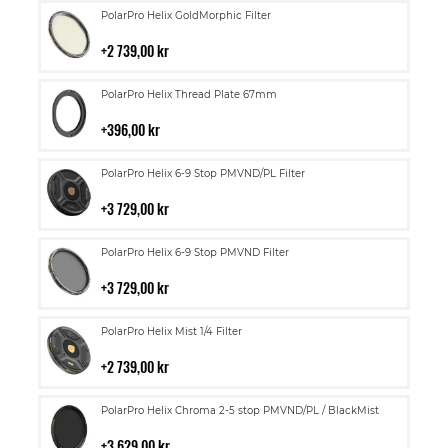
Lägg
PolarPro Helix GoldMorphic Filter
till
i
2 739,00 kr
kundvagn
Lägg
PolarPro Helix Thread Plate 67mm
till
i
396,00 kr
kundvagn
Lägg
PolarPro Helix 6-9 Stop PMVND/PL Filter
till
i
3 729,00 kr
kundvagn
Lägg
PolarPro Helix 6-9 Stop PMVND Filter
till
i
3 729,00 kr
kundvagn
Lägg
PolarPro Helix Mist 1/4 Filter
till
i
2 739,00 kr
kundvagn
Lägg
PolarPro Helix Chroma 2-5 stop PMVND/PL / BlackMist
till
i
3 629,00 kr