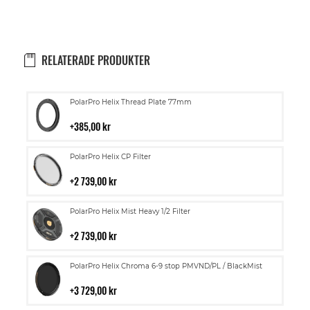
RELATERADE PRODUKTER
Lägg
PolarPro Helix Thread Plate 77mm
till
i
385,00 kr
kundvagn
Lägg
PolarPro Helix CP Filter
till
i
2 739,00 kr
kundvagn
Lägg
PolarPro Helix Mist Heavy 1/2 Filter
till
i
2 739,00 kr
kundvagn
Lägg
PolarPro Helix Chroma 6-9 stop PMVND/PL / BlackMist
till
i
3 729,00 kr
kundvagn