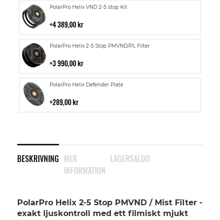
Lägg
PolarPro Helix VND 2-5 stop Kit
till
i
4 389,00 kr
kundvagn
Lägg
PolarPro Helix 2-5 Stop PMVND/PL Filter
till
i
3 990,00 kr
kundvagn
Lägg
PolarPro Helix Defender Plate
till
i
289,00 kr
kundvagn
BESKRIVNING
MER
LAGERSALDO
INFORMATION
PolarPro Helix 2-5 Stop PMVND / Mist Filter -
exakt ljuskontroll med ett filmiskt mjukt