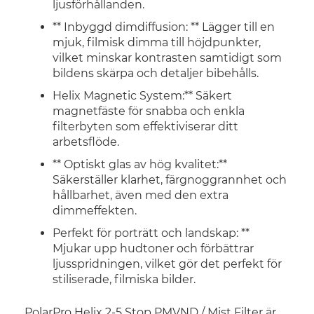
ljusförhållanden.
** Inbyggd dimdiffusion: ** Lägger till en
mjuk, filmisk dimma till höjdpunkter,
vilket minskar kontrasten samtidigt som
bildens skärpa och detaljer bibehålls.
Helix Magnetic System:** Säkert
magnetfäste för snabba och enkla
filterbyten som effektiviserar ditt
arbetsflöde.
** Optiskt glas av hög kvalitet:**
Säkerställer klarhet, färgnoggrannhet och
hållbarhet, även med den extra
dimmeffekten.
Perfekt för porträtt och landskap: **
Mjukar upp hudtoner och förbättrar
ljusspridningen, vilket gör det perfekt för
stiliserade, filmiska bilder.
PolarPro Helix 2-5 Stop PMVND / Mist Filter är