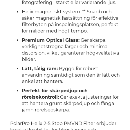
fotografering i starkt eller varierande ljus.
Helix magnetiskt system: ** Snabb och
säker magnetisk fastsättning för effektiva
filterbyten på inspelningsplatsen, perfekt
för miljöer med högt tempo.
Premium Optical Glass:
Ger skärpa,
verklighetstrogna färger och minimal
distorsion, vilket garanterar högkvalitativa
bilder.
Lätt, tålig ram:
Byggd för robust
användning samtidigt som den är lätt och
enkel att hantera.
Perfekt för skärpedjup och
rörelsekontroll:
Ger exakta justeringar för
att hantera grunt skärpedjup och fånga
jämn rörelseoskärpa.
PolarPro Helix 2-5 Stop PMVND Filter erbjuder
kreativ flexibilitet för filmskapare och