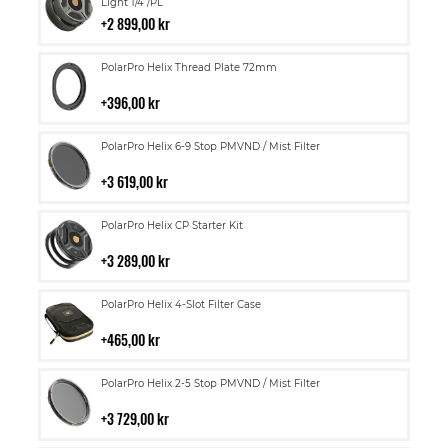
till
Light 1/4 /PL
i
2 899,00 kr
kundvagn
Lägg
PolarPro Helix Thread Plate 72mm
till
i
396,00 kr
kundvagn
Lägg
PolarPro Helix 6-9 Stop PMVND / Mist Filter
till
i
3 619,00 kr
kundvagn
Lägg
PolarPro Helix CP Starter Kit
till
i
3 289,00 kr
kundvagn
Lägg
PolarPro Helix 4-Slot Filter Case
till
i
465,00 kr
kundvagn
Lägg
PolarPro Helix 2-5 Stop PMVND / Mist Filter
till
i
3 729,00 kr
kundvagn