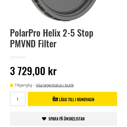
PolarPro Helix 2-5 Stop
Skip
to
PMVND Filter
the
beginning
of
the
229129545
images
gallery
3 729,00 kr
Tillgänglig
Visa lagerstatus i butik
LÄGG TILL I KUNDVAGN
SPARA PÅ ÖNSKELISTAN