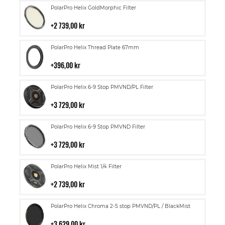
Lägg
PolarPro Helix GoldMorphic Filter
till
i
2 739,00 kr
kundvagn
Lägg
PolarPro Helix Thread Plate 67mm
till
i
396,00 kr
kundvagn
Lägg
PolarPro Helix 6-9 Stop PMVND/PL Filter
till
i
3 729,00 kr
kundvagn
Lägg
PolarPro Helix 6-9 Stop PMVND Filter
till
i
3 729,00 kr
kundvagn
Lägg
PolarPro Helix Mist 1/4 Filter
till
i
2 739,00 kr
kundvagn
Lägg
PolarPro Helix Chroma 2-5 stop PMVND/PL / BlackMist
till
i
3 629,00 kr