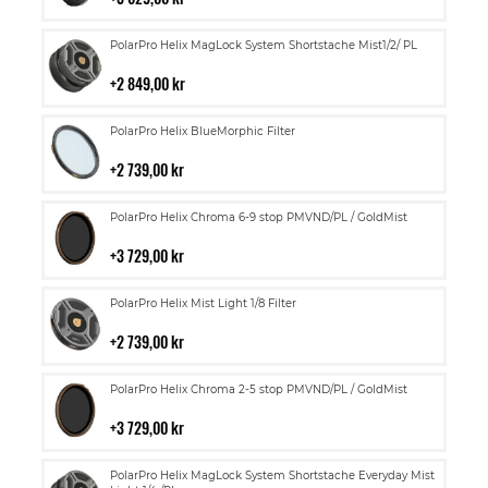
kundvagn
Lägg
PolarPro Helix MagLock System Shortstache Mist1/2/ PL
till
i
2 849,00 kr
kundvagn
Lägg
PolarPro Helix BlueMorphic Filter
till
i
2 739,00 kr
kundvagn
Lägg
PolarPro Helix Chroma 6-9 stop PMVND/PL / GoldMist
till
i
3 729,00 kr
kundvagn
Lägg
PolarPro Helix Mist Light 1/8 Filter
till
i
2 739,00 kr
kundvagn
Lägg
PolarPro Helix Chroma 2-5 stop PMVND/PL / GoldMist
till
i
3 729,00 kr
kundvagn
Lägg
PolarPro Helix MagLock System Shortstache Everyday Mist