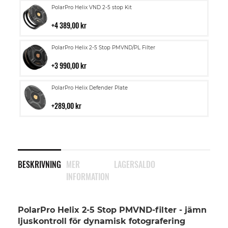
Lägg
PolarPro Helix VND 2-5 stop Kit
till
i
4 389,00 kr
kundvagn
Lägg
PolarPro Helix 2-5 Stop PMVND/PL Filter
till
i
3 990,00 kr
kundvagn
Lägg
PolarPro Helix Defender Plate
till
i
289,00 kr
kundvagn
BESKRIVNING
MER
LAGERSALDO
INFORMATION
PolarPro Helix 2-5 Stop PMVND-filter - jämn
ljuskontroll för dynamisk fotografering