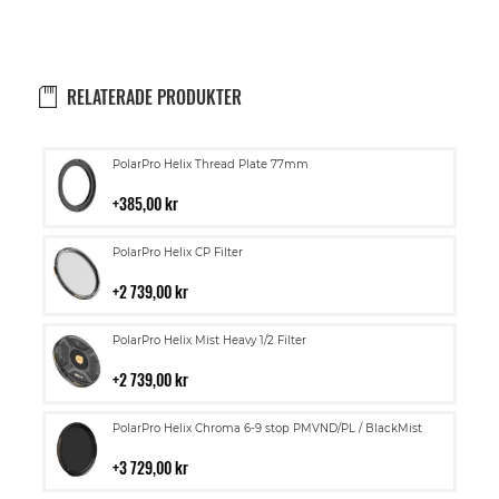
RELATERADE PRODUKTER
Lägg
PolarPro Helix Thread Plate 77mm
till
i
385,00 kr
kundvagn
Lägg
PolarPro Helix CP Filter
till
i
2 739,00 kr
kundvagn
Lägg
PolarPro Helix Mist Heavy 1/2 Filter
till
i
2 739,00 kr
kundvagn
Lägg
PolarPro Helix Chroma 6-9 stop PMVND/PL / BlackMist
till
i
3 729,00 kr
kundvagn