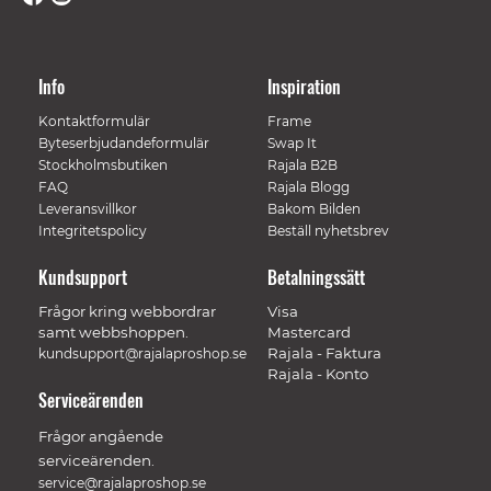
Info
Inspiration
Kontaktformulär
Frame
Byteserbjudandeformulär
Swap It
Stockholmsbutiken
Rajala B2B
FAQ
Rajala Blogg
Leveransvillkor
Bakom Bilden
Integritetspolicy
Beställ nyhetsbrev
Kundsupport
Betalningssätt
Frågor kring webbordrar
Visa
samt webbshoppen.
Mastercard
Rajala - Faktura
kundsupport@rajalaproshop.se
Rajala - Konto
Serviceärenden
Frågor angående
serviceärenden.
service@rajalaproshop.se