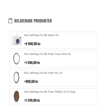
RELATERADE PRODUKTER
Lägg
NiSi JetMag Pro 82 Night Kit
till
i
4 990,00 kr
kundvagn
Lägg
NiSi JetMag Pro 82 Filter Glow Mist 1/4
till
i
1 590,00 kr
kundvagn
Lägg
NiSi JetMag Pro 82 Filter NC UV
till
i
990,00 kr
kundvagn
Lägg
NiSi JetMag Pro 82 Filter FSND2 (0.3) 1stop
till
i
1 249,00 kr
kundvagn