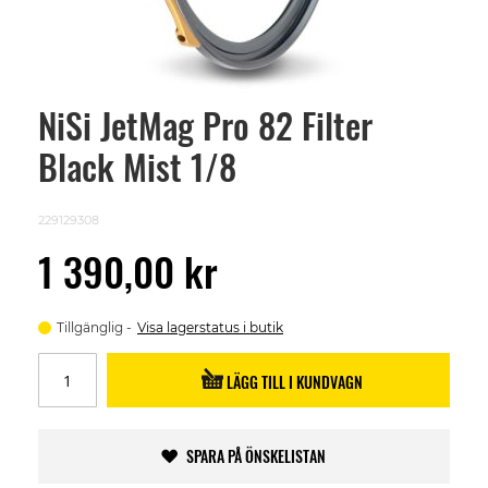
NiSi JetMag Pro 82 Filter
Skip
to
Black Mist 1/8
the
beginning
of
the
229129308
images
gallery
1 390,00 kr
Tillgänglig
Visa lagerstatus i butik
LÄGG TILL I KUNDVAGN
SPARA PÅ ÖNSKELISTAN