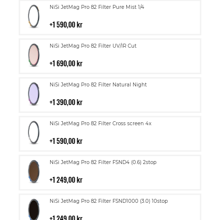
Lägg
NiSi JetMag Pro 82 Filter Pure Mist 1/4
till
i
1 590,00 kr
kundvagn
Lägg
NiSi JetMag Pro 82 Filter UV/IR Cut
till
i
1 690,00 kr
kundvagn
Lägg
NiSi JetMag Pro 82 Filter Natural Night
till
i
1 390,00 kr
kundvagn
Lägg
NiSi JetMag Pro 82 Filter Cross screen 4x
till
i
1 590,00 kr
kundvagn
Lägg
NiSi JetMag Pro 82 Filter FSND4 (0.6) 2stop
till
i
1 249,00 kr
kundvagn
Lägg
NiSi JetMag Pro 82 Filter FSND1000 (3.0) 10stop
till
i
1 249,00 kr