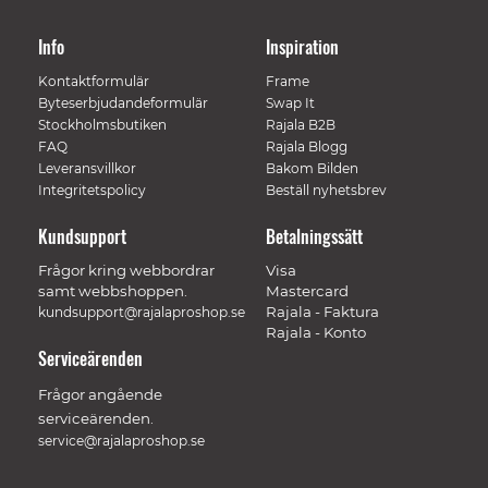
Info
Inspiration
Kontaktformulär
Frame
Byteserbjudandeformulär
Swap It
Stockholmsbutiken
Rajala B2B
FAQ
Rajala Blogg
Leveransvillkor
Bakom Bilden
Integritetspolicy
Beställ nyhetsbrev
Kundsupport
Betalningssätt
Frågor kring webbordrar
Visa
samt webbshoppen.
Mastercard
Rajala - Faktura
kundsupport@rajalaproshop.se
Rajala - Konto
Serviceärenden
Frågor angående
serviceärenden.
service@rajalaproshop.se