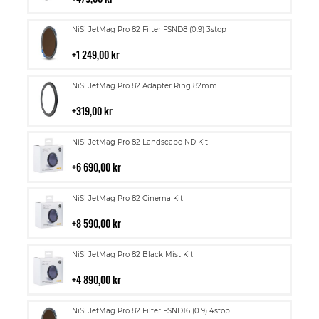
kundvagn
Lägg
NiSi JetMag Pro 82 Filter FSND8 (0.9) 3stop
till
i
1 249,00 kr
kundvagn
Lägg
NiSi JetMag Pro 82 Adapter Ring 82mm
till
i
319,00 kr
kundvagn
Lägg
NiSi JetMag Pro 82 Landscape ND Kit
till
i
6 690,00 kr
kundvagn
Lägg
NiSi JetMag Pro 82 Cinema Kit
till
i
8 590,00 kr
kundvagn
Lägg
NiSi JetMag Pro 82 Black Mist Kit
till
i
4 890,00 kr
kundvagn
Lägg
NiSi JetMag Pro 82 Filter FSND16 (0.9) 4stop