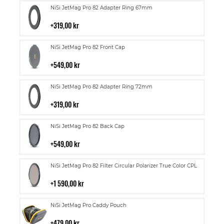
Lägg
NiSi JetMag Pro 82 Adapter Ring 67mm
till
i
319,00 kr
kundvagn
Lägg
NiSi JetMag Pro 82 Front Cap
till
i
549,00 kr
kundvagn
Lägg
NiSi JetMag Pro 82 Adapter Ring 72mm
till
i
319,00 kr
kundvagn
Lägg
NiSi JetMag Pro 82 Back Cap
till
i
549,00 kr
kundvagn
Lägg
NiSi JetMag Pro 82 Filter Circular Polarizer True Color CPL
till
i
1 590,00 kr
kundvagn
Lägg
NiSi JetMag Pro Caddy Pouch
till
i
479,00 kr