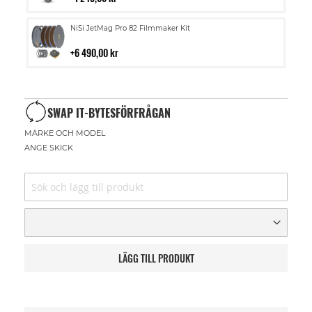
kundvagn
Lägg
NiSi JetMag Pro 82 Filmmaker Kit
till
i
6 490,00 kr
kundvagn
SWAP IT-BYTESFÖRFRÅGAN
MÄRKE OCH MODEL
ANGE SKICK
LÄGG TILL PRODUKT