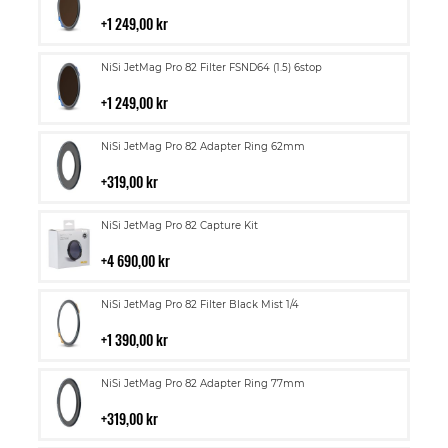
till
i
1 249,00 kr
kundvagn
Lägg
NiSi JetMag Pro 82 Filter FSND64 (1.5) 6stop
till
i
1 249,00 kr
kundvagn
Lägg
NiSi JetMag Pro 82 Adapter Ring 62mm
till
i
319,00 kr
kundvagn
Lägg
NiSi JetMag Pro 82 Capture Kit
till
i
4 690,00 kr
kundvagn
Lägg
NiSi JetMag Pro 82 Filter Black Mist 1/4
till
i
1 390,00 kr
kundvagn
Lägg
NiSi JetMag Pro 82 Adapter Ring 77mm
till
i
319,00 kr
kundvagn