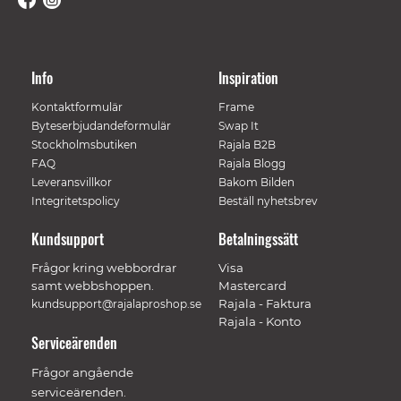
Info
Inspiration
Kontaktformulär
Frame
Byteserbjudandeformulär
Swap It
Stockholmsbutiken
Rajala B2B
FAQ
Rajala Blogg
Leveransvillkor
Bakom Bilden
Integritetspolicy
Beställ nyhetsbrev
Kundsupport
Betalningssätt
Frågor kring webbordrar
Visa
samt webbshoppen.
Mastercard
Rajala - Faktura
kundsupport@rajalaproshop.se
Rajala - Konto
Serviceärenden
Frågor angående
serviceärenden.