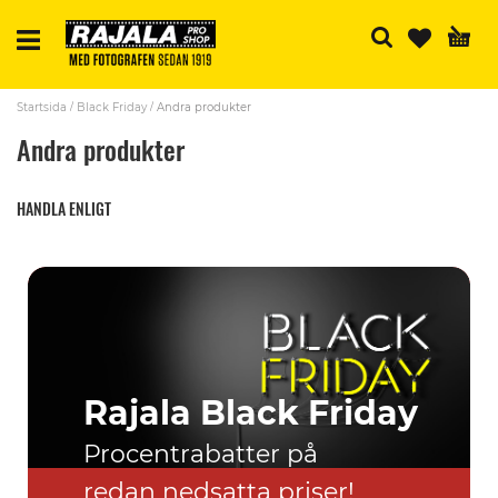
S
Startsida
Black Friday
Andra produkter
Andra produkter
HANDLA ENLIGT
Rajala Black Friday
Procentrabatter på
redan nedsatta priser!