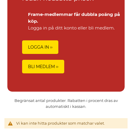
Frame-medlemmar får dubbla poäng på
köp.
Logga in på ditt konto eller bli medlem.
LOGGA IN ››
BLI MEDLEM ››
Begränsat antal produkter. Rabatten i procent dras av
automatiskt i kassan.
Vi kan inte hitta produkter som matchar valet.