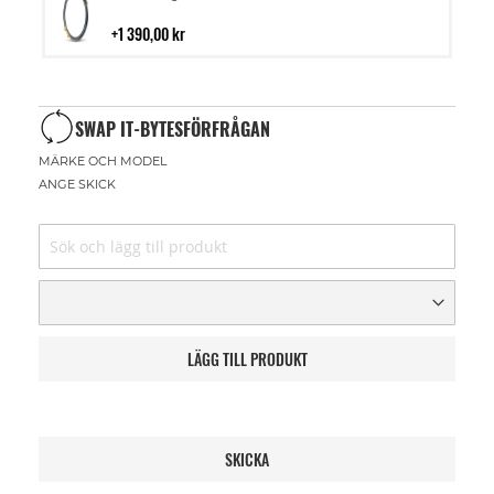
till
i
1 390,00 kr
kundvagn
SWAP IT-BYTESFÖRFRÅGAN
MÄRKE OCH MODEL
ANGE SKICK
LÄGG TILL PRODUKT
SKICKA