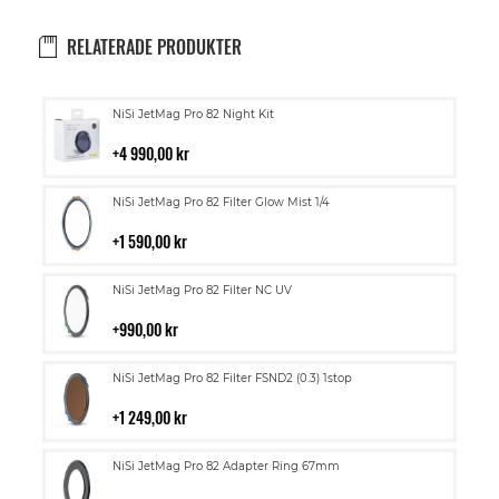
RELATERADE PRODUKTER
Lägg
NiSi JetMag Pro 82 Night Kit
till
i
4 990,00 kr
kundvagn
Lägg
NiSi JetMag Pro 82 Filter Glow Mist 1/4
till
i
1 590,00 kr
kundvagn
Lägg
NiSi JetMag Pro 82 Filter NC UV
till
i
990,00 kr
kundvagn
Lägg
NiSi JetMag Pro 82 Filter FSND2 (0.3) 1stop
till
i
1 249,00 kr
kundvagn
Lägg
NiSi JetMag Pro 82 Adapter Ring 67mm
till