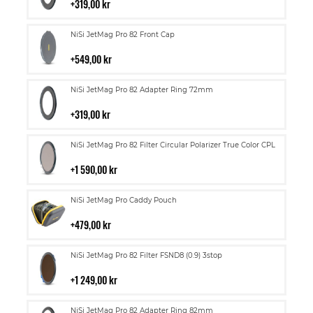
i
319,00 kr
kundvagn
Lägg
NiSi JetMag Pro 82 Front Cap
till
i
549,00 kr
kundvagn
Lägg
NiSi JetMag Pro 82 Adapter Ring 72mm
till
i
319,00 kr
kundvagn
Lägg
NiSi JetMag Pro 82 Filter Circular Polarizer True Color CPL
till
i
1 590,00 kr
kundvagn
Lägg
NiSi JetMag Pro Caddy Pouch
till
i
479,00 kr
kundvagn
Lägg
NiSi JetMag Pro 82 Filter FSND8 (0.9) 3stop
till
i
1 249,00 kr
kundvagn
Lägg
NiSi JetMag Pro 82 Adapter Ring 82mm