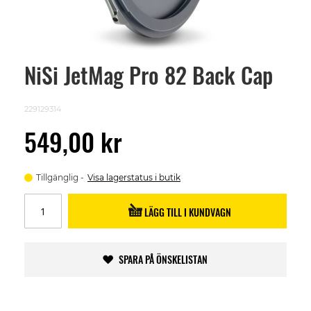
NiSi JetMag Pro 82 Back Cap
Skip
to
the
beginning
229129314
of
the
549,00 kr
images
gallery
Tillgänglig
Visa lagerstatus i butik
LÄGG TILL I KUNDVAGN
SPARA PÅ ÖNSKELISTAN