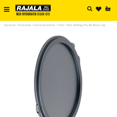
Sö
Startsida
Produkter
Kameratillbehör
Filter
NiSi JetMag Pro 82 Back Cap
Skip
to
the
end
of
the
images
gallery