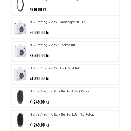
till
i
319,00 kr
kundvagn
Lägg
NiSi JetMag Pro 82 Landscape ND Kit
till
i
6 690,00 kr
kundvagn
Lägg
NiSi JetMag Pro 82 Cinema Kit
till
i
8 590,00 kr
kundvagn
Lägg
NiSi JetMag Pro 82 Black Mist Kit
till
i
4 890,00 kr
kundvagn
Lägg
NiSi JetMag Pro 82 Filter FSND16 (0.9) 4stop
till
i
1 249,00 kr
kundvagn
Lägg
NiSi JetMag Pro 82 Filter FSND64 (1.5) 6stop
till
i
1 249,00 kr
kundvagn