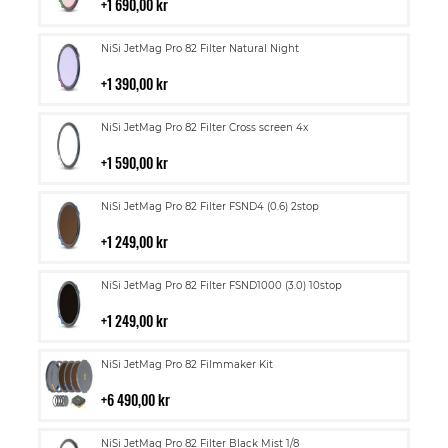
i
1 690,00 kr
kundvagn
Lägg
NiSi JetMag Pro 82 Filter Natural Night
till
i
1 390,00 kr
kundvagn
Lägg
NiSi JetMag Pro 82 Filter Cross screen 4x
till
i
1 590,00 kr
kundvagn
Lägg
NiSi JetMag Pro 82 Filter FSND4 (0.6) 2stop
till
i
1 249,00 kr
kundvagn
Lägg
NiSi JetMag Pro 82 Filter FSND1000 (3.0) 10stop
till
i
1 249,00 kr
kundvagn
Lägg
NiSi JetMag Pro 82 Filmmaker Kit
till
i
6 490,00 kr
kundvagn
Lägg
NiSi JetMag Pro 82 Filter Black Mist 1/8