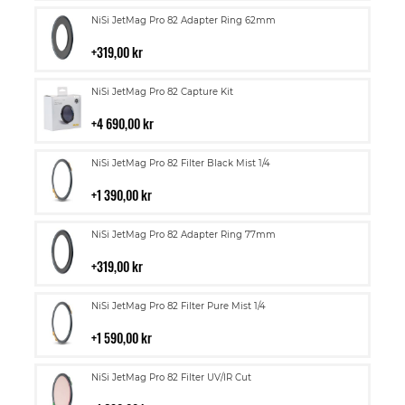
Lägg
NiSi JetMag Pro 82 Adapter Ring 62mm
till
i
319,00 kr
kundvagn
Lägg
NiSi JetMag Pro 82 Capture Kit
till
i
4 690,00 kr
kundvagn
Lägg
NiSi JetMag Pro 82 Filter Black Mist 1/4
till
i
1 390,00 kr
kundvagn
Lägg
NiSi JetMag Pro 82 Adapter Ring 77mm
till
i
319,00 kr
kundvagn
Lägg
NiSi JetMag Pro 82 Filter Pure Mist 1/4
till
i
1 590,00 kr
kundvagn
Lägg
NiSi JetMag Pro 82 Filter UV/IR Cut
till