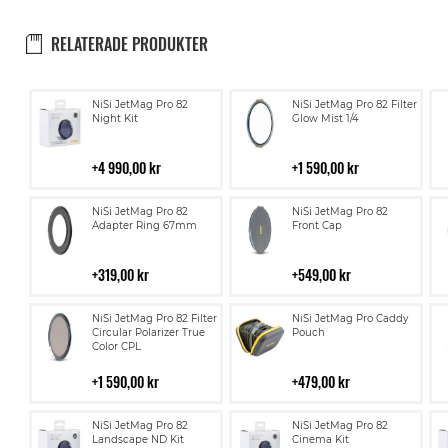
RELATERADE PRODUKTER
Lägg
Lägg
NiSi JetMag Pro 82
NiSi JetMag Pro 82 Filter
till
till
Night Kit
Glow Mist 1/4
i
i
kundvagn
kundvagn
4 990,00 kr
1 590,00 kr
Lägg
Lägg
NiSi JetMag Pro 82
NiSi JetMag Pro 82
till
till
Adapter Ring 67mm
Front Cap
i
i
kundvagn
kundvagn
319,00 kr
549,00 kr
Lägg
Lägg
NiSi JetMag Pro 82 Filter
NiSi JetMag Pro Caddy
till
till
Circular Polarizer True
Pouch
Color CPL
i
i
kundvagn
kundvagn
1 590,00 kr
479,00 kr
Lägg
Lägg
NiSi JetMag Pro 82
NiSi JetMag Pro 82
till
till
Landscape ND Kit
Cinema Kit