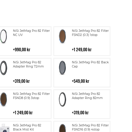
Lägg
Lägg
NiSi JetMag Pro 82 Filter
NiSi JetMag Pro 82 Filter
till
till
NC UV
FSND2 (0.3) 1stop
i
i
kundvagn
kundvagn
990,00 kr
1 249,00 kr
Lägg
Lägg
NiSi JetMag Pro 82
NiSi JetMag Pro 82 Back
till
till
Adapter Ring 72mm
Cap
i
i
kundvagn
kundvagn
319,00 kr
549,00 kr
Lägg
Lägg
NiSi JetMag Pro 82 Filter
NiSi JetMag Pro 82
till
till
FSND8 (0.9) 3stop
Adapter Ring 82mm
i
i
kundvagn
kundvagn
1 249,00 kr
319,00 kr
Lägg
Lägg
NiSi JetMag Pro 82
NiSi JetMag Pro 82 Filter
till
till
Black Mist Kit
FSND16 (0.9) 4stop