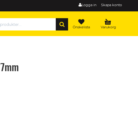
Logga in
Skapa konto
SÖK
Önskelista
Varukorg
 77mm