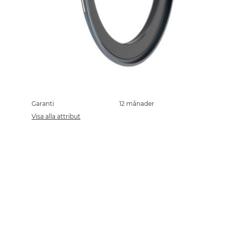
Skip
to
the
Garanti
12 månader
beginning
Visa alla attribut
of
the
images
gallery