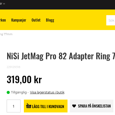
r ››
rken
Kampanjer
Outlet
Blogg
Sök
Ring 77mm
NiSi JetMag Pro 82 Adapter Ring
229129318
319,00 kr
Tillgänglig
Visa lagerstatus i butik
SPARA PÅ ÖNSKELISTAN
LÄGG TILL I KUNDVAGN