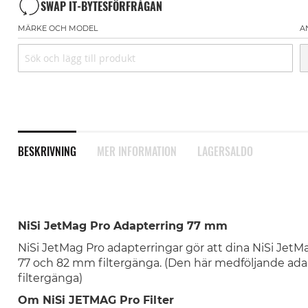
SWAP IT-BYTESFÖRFRÅGAN
MÄRKE OCH MODEL
A
BESKRIVNING
MER INFORMATION
LAGERSALDO
NiSi JetMag Pro Adapterring 77 mm
NiSi JetMag Pro adapterringar gör att dina NiSi JetMag
77 och 82 mm filtergänga. (Den här medföljande ada
filtergänga)
Om NiSi JETMAG Pro Filter