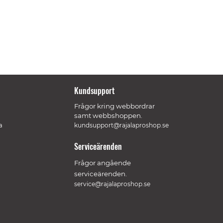
Kundsupport
Frågor kring webbordrar
samt webbshoppen.
a
kundsupport@rajalaproshop.se
Serviceärenden
Frågor angående
serviceärenden.
service@rajalaproshop.se