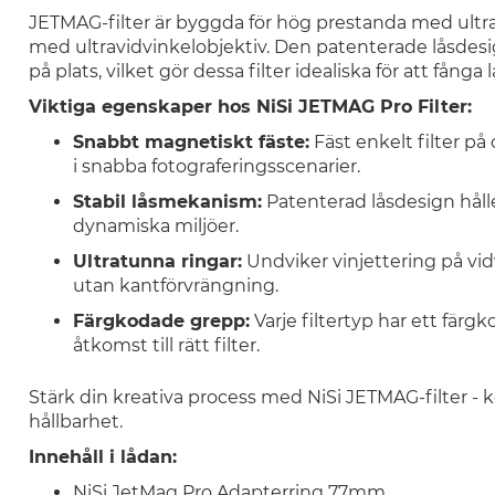
JETMAG-filter är byggda för hög prestanda med ultra
med ultravidvinkelobjektiv. Den patenterade låsdesign
på plats, vilket gör dessa filter idealiska för att fånga
Viktiga egenskaper hos NiSi JETMAG Pro Filter:
Snabbt magnetiskt fäste:
Fäst enkelt filter på
i snabba fotograferingsscenarier.
Stabil låsmekanism:
Patenterad låsdesign håller 
dynamiska miljöer.
Ultratunna ringar:
Undviker vinjettering på vidv
utan kantförvrängning.
Färgkodade grepp:
Varje filtertyp har ett färg
åtkomst till rätt filter.
Stärk din kreativa process med NiSi JETMAG-filter - 
hållbarhet.
Innehåll i lådan:
NiSi JetMag Pro Adapterring 77mm