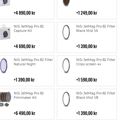
i
i
kundvagn
kundvagn
4 890,00 kr
1 249,00 kr
Lägg
Lägg
NiSi JetMag Pro 82
NiSi JetMag Pro 82 Filter
till
till
Capture Kit
Black Mist 1/4
i
i
kundvagn
kundvagn
4 690,00 kr
1 390,00 kr
Lägg
Lägg
NiSi JetMag Pro 82 Filter
NiSi JetMag Pro 82 Filter
till
till
Natural Night
Cross screen 4x
i
i
kundvagn
kundvagn
1 390,00 kr
1 590,00 kr
Lägg
Lägg
NiSi JetMag Pro 82
NiSi JetMag Pro 82 Filter
till
till
Filmmaker Kit
Black Mist 1/8
i
i
kundvagn
kundvagn
6 490,00 kr
1 390,00 kr