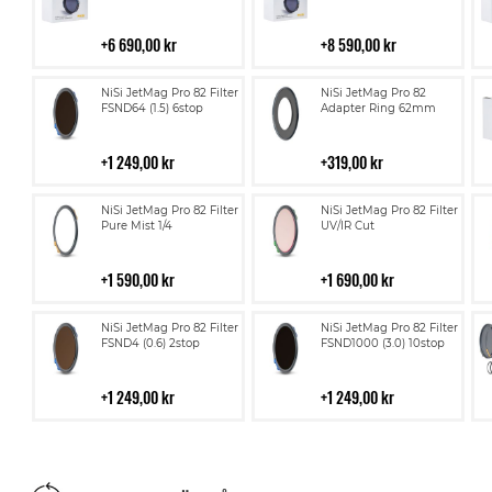
i
i
kundvagn
kundvagn
6 690,00 kr
8 590,00 kr
Lägg
Lägg
NiSi JetMag Pro 82 Filter
NiSi JetMag Pro 82
till
till
FSND64 (1.5) 6stop
Adapter Ring 62mm
i
i
kundvagn
kundvagn
1 249,00 kr
319,00 kr
Lägg
Lägg
NiSi JetMag Pro 82 Filter
NiSi JetMag Pro 82 Filter
till
till
Pure Mist 1/4
UV/IR Cut
i
i
kundvagn
kundvagn
1 590,00 kr
1 690,00 kr
Lägg
Lägg
NiSi JetMag Pro 82 Filter
NiSi JetMag Pro 82 Filter
till
till
FSND4 (0.6) 2stop
FSND1000 (3.0) 10stop
i
i
kundvagn
kundvagn
1 249,00 kr
1 249,00 kr