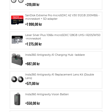
i
319,00 kr
kundvagn
Lägg
SanDisk Extreme Pro microSDXC A2 V30 512GB 200MB/s -
till
minneskort + SD-adapter
i
1 990,00 kr
kundvagn
Lägg
Lexar Silver Plus 1066x microSDXC 128GB UHS-I R205/W150
till
-minneskort
i
1 275,00 kr
kundvagn
Lägg
Insta360 Antigravity A1 Charging Hub -laddare
till
i
687,00 kr
kundvagn
Lägg
Insta360 Antigravity A1 Replacement Lens Kit (Double
till
Lens)
i
571,00 kr
kundvagn
Lägg
Insta360 Antigravity Vision Batteri
till
i
550,00 kr
kundvagn