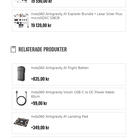
19 590,00 kr
Insta360 Antigravity A1 Explorer Bundle + Lexar Silver Plus
microSDXC 128GB
19 139,00 kr
RELATERADE PRODUKTER
Lägg
Insta360 Antigravity A1 Flight Batteri
till
i
835,00 kr
kundvagn
Lägg
Insta360 Antigravity Vision USB-C to DC Power Kabel,
till
65cm
i
99,00 kr
kundvagn
Lägg
Insta360 Antigravity A1 Landing Pad
till
i
349,00 kr
kundvagn