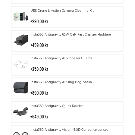
kundvagn
Lägg
UES Drone & Action Camera Cleaning Kit
till
i
290,00 kr
kundvagn
Lägg
Insta360 Antigravity 65W GaN Fast Charger -laddare
till
i
459,00 kr
kundvagn
Lägg
Insta360 Antigravity A1 Propeller Guards
till
i
259,00 kr
kundvagn
Lägg
Insta360 Antigravity A1 Sling Bag -väska
till
i
890,00 kr
kundvagn
Lägg
Insta360 Antigravity Quick Reader
till
i
649,00 kr
kundvagn
Lägg
Insta360 Antigravity Vision -3.0D Corrective Lenses
till