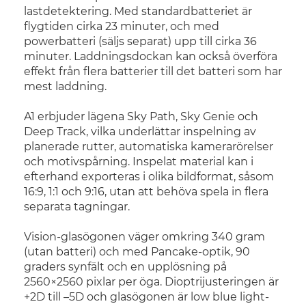
lastdetektering. Med standardbatteriet är
flygtiden cirka 23 minuter, och med
powerbatteri (säljs separat) upp till cirka 36
minuter. Laddningsdockan kan också överföra
effekt från flera batterier till det batteri som har
mest laddning.
A1 erbjuder lägena Sky Path, Sky Genie och
Deep Track, vilka underlättar inspelning av
planerade rutter, automatiska kamerarörelser
och motivspårning. Inspelat material kan i
efterhand exporteras i olika bildformat, såsom
16:9, 1:1 och 9:16, utan att behöva spela in flera
separata tagningar.
Vision-glasögonen väger omkring 340 gram
(utan batteri) och med Pancake-optik, 90
graders synfält och en upplösning på
2560×2560 pixlar per öga. Dioptrijusteringen är
+2D till –5D och glasögonen är low blue light-