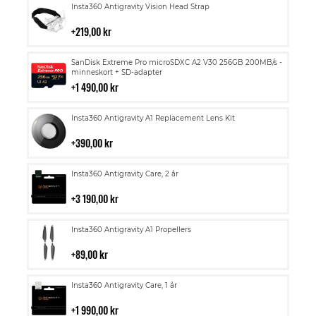
Lägg
Insta360 Antigravity Vision Head Strap
till
i
219,00 kr
kundvagn
Lägg
SanDisk Extreme Pro microSDXC A2 V30 256GB 200MB/s -
till
minneskort + SD-adapter
i
1 490,00 kr
kundvagn
Lägg
Insta360 Antigravity A1 Replacement Lens Kit
till
i
390,00 kr
kundvagn
Lägg
Insta360 Antigravity Care, 2 år
till
i
3 190,00 kr
kundvagn
Lägg
Insta360 Antigravity A1 Propellers
till
i
89,00 kr
kundvagn
Lägg
Insta360 Antigravity Care, 1 år
till
i
1 990,00 kr