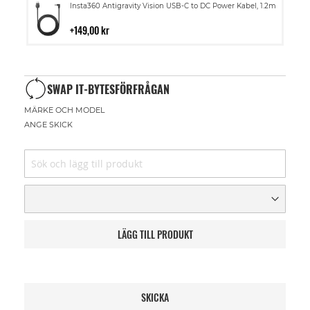
Lägg
Insta360 Antigravity Vision USB-C to DC Power Kabel, 1.2m
till
i
149,00 kr
kundvagn
SWAP IT-BYTESFÖRFRÅGAN
MÄRKE OCH MODEL
ANGE SKICK
LÄGG TILL PRODUKT
SKICKA