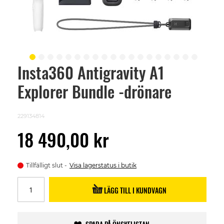
Insta360 Antigravity A1
Skip
to
Explorer Bundle -drönare
the
beginning
of
the
229134814
images
gallery
18 490,00 kr
Tillfälligt slut
Visa lagerstatus i butik
LÄGG TILL I KUNDVAGN