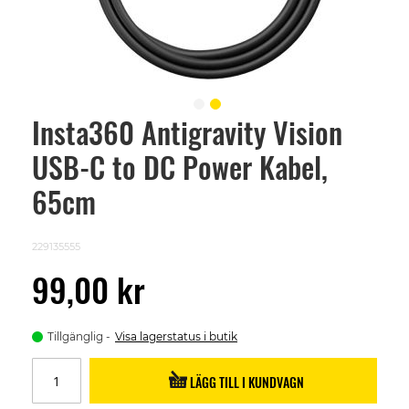
Insta360 Antigravity Vision
Skip
to
USB-C to DC Power Kabel,
the
beginning
of
65cm
the
images
gallery
229135555
99,00 kr
Tillgänglig
Visa lagerstatus i butik
LÄGG TILL I KUNDVAGN