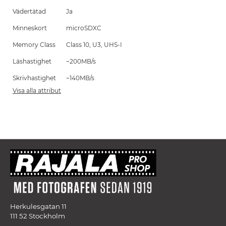
Vädertätad
Ja
Minneskort
microSDXC
Memory Class
Class 10, U3, UHS-I
Läshastighet
~200MB/s
Skrivhastighet
~140MB/s
Visa alla attribut
Herkulesgatan 11
111 52 Stockholm