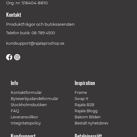
Org. nr: 516404-8810
Kontakt
Produktfrågor och butiksärenden
Telefon butik: 08-789 4500
kundsupport@rajalaproshop.se
Info
Inspiration
Kontaktformulär
Frame
Byteserbjudandeformulär
Swap It
Stockholmsbutiken
Rajala B2B
FAQ
Rajala Blogg
Leveransvillkor
Bakom Bilden
Integritetspolicy
Beställ nyhetsbrev
Kundsupport
Betalningssätt