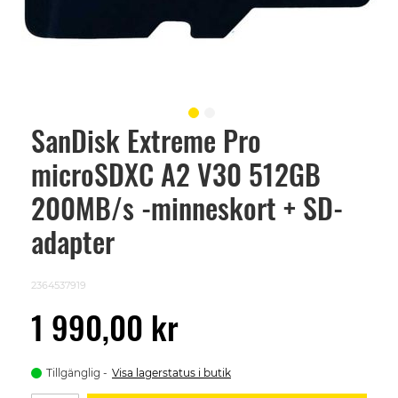
SanDisk Extreme Pro
Skip
to
microSDXC A2 V30 512GB
the
beginning
of
200MB/s -minneskort + SD-
the
images
adapter
gallery
2364537919
1 990,00 kr
Tillgänglig
Visa lagerstatus i butik