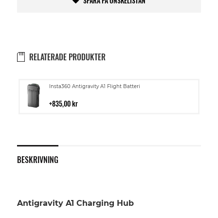
SPARA PÅ ÖNSKELISTAN
RELATERADE PRODUKTER
Lägg
Insta360 Antigravity A1 Flight Batteri
till
i
835,00 kr
kundvagn
Skip
to
BESKRIVNING
the
end
of
the
images
Antigravity A1 Charging Hub
gallery