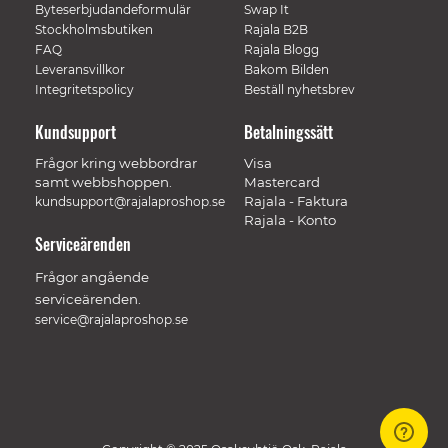
Byteserbjudandeformulär
Swap It
Stockholmsbutiken
Rajala B2B
FAQ
Rajala Blogg
Leveransvillkor
Bakom Bilden
Integritetspolicy
Beställ nyhetsbrev
Kundsupport
Betalningssätt
Frågor kring webbordrar
Visa
samt webbshoppen.
Mastercard
Rajala - Faktura
kundsupport@rajalaproshop.se
Rajala - Konto
Serviceärenden
Frågor angående
serviceärenden.
service@rajalaproshop.se