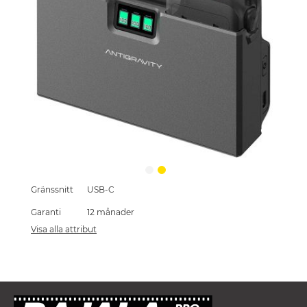
Skip
Gränssnitt
USB-C
to
the
Garanti
12 månader
beginning
Visa alla attribut
of
the
images
gallery