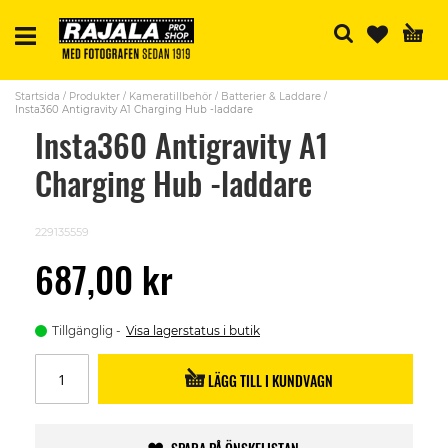
Sö
Startsida
Produkter
Kameratillbehör
Batterier & Laddare
Insta360 Antigravity A1 Charging Hub -laddare
Insta360 Antigravity A1
Charging Hub -laddare
229135559
687,00 kr
Tillgänglig
Visa lagerstatus i butik
LÄGG TILL I KUNDVAGN