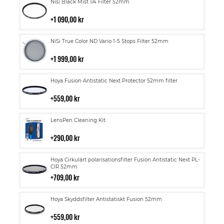
Lägg
Nisi Black Mist 1/4 Filter 52mm
till
i
1 090,00 kr
kundvagn
Lägg
NiSi True Color ND Vario 1-5 Stops Filter 52mm
till
i
1 999,00 kr
kundvagn
Lägg
Hoya Fusion Antistatic Next Protector 52mm filter
till
i
559,00 kr
kundvagn
Lägg
LensPen Cleaning Kit
till
i
290,00 kr
kundvagn
Lägg
Hoya Cirkulärt polarisationsfilter Fusion Antistatic Next PL-
till
CIR 52mm
i
709,00 kr
kundvagn
Lägg
Hoya Skyddsfilter Antistatiskt Fusion 52mm
till
i
559,00 kr