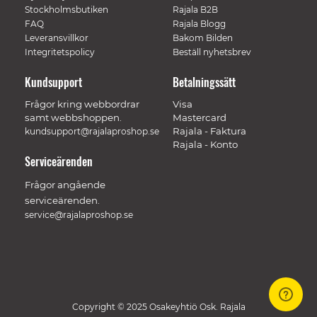
Stockholmsbutiken
Rajala B2B
FAQ
Rajala Blogg
Leveransvillkor
Bakom Bilden
Integritetspolicy
Beställ nyhetsbrev
Kundsupport
Betalningssätt
Frågor kring webbordrar
Visa
samt webbshoppen.
Mastercard
Rajala - Faktura
kundsupport@rajalaproshop.se
Rajala - Konto
Serviceärenden
Frågor angående
serviceärenden.
service@rajalaproshop.se
Copyright © 2025 Osakeyhtiö Osk. Rajala