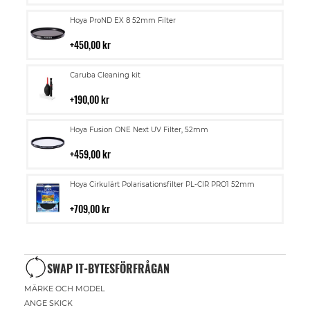
kundvagn
Lägg
Hoya ProND EX 8 52mm Filter
till
i
450,00 kr
kundvagn
Lägg
Caruba Cleaning kit
till
i
190,00 kr
kundvagn
Lägg
Hoya Fusion ONE Next UV Filter, 52mm
till
i
459,00 kr
kundvagn
Lägg
Hoya Cirkulärt Polarisationsfilter PL-CIR PRO1 52mm
till
i
709,00 kr
kundvagn
SWAP IT-BYTESFÖRFRÅGAN
MÄRKE OCH MODEL
ANGE SKICK