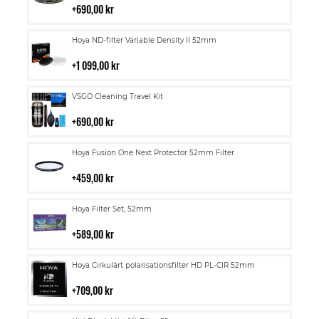
i
690,00 kr
kundvagn
Lägg
Hoya ND-filter Variable Density II 52mm
till
i
1 099,00 kr
kundvagn
Lägg
VSGO Cleaning Travel Kit
till
i
690,00 kr
kundvagn
Lägg
Hoya Fusion One Next Protector 52mm Filter
till
i
459,00 kr
kundvagn
Lägg
Hoya Filter Set, 52mm
till
i
589,00 kr
kundvagn
Lägg
Hoya Cirkulärt polarisationsfilter HD PL-CIR 52mm
till
i
709,00 kr
kundvagn