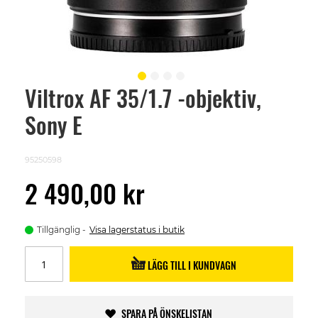
Viltrox AF 35/1.7 -objektiv,
Skip
to
Sony E
the
beginning
of
the
95250598
images
gallery
2 490,00 kr
Tillgänglig
Visa lagerstatus i butik
LÄGG TILL I KUNDVAGN
SPARA PÅ ÖNSKELISTAN