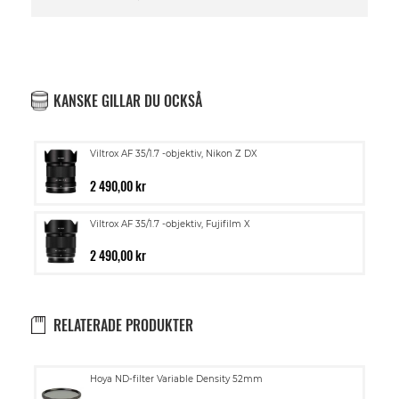
KANSKE GILLAR DU OCKSÅ
Viltrox AF 35/1.7 -objektiv, Nikon Z DX
2 490,00 kr
Viltrox AF 35/1.7 -objektiv, Fujifilm X
2 490,00 kr
RELATERADE PRODUKTER
Lägg
Hoya ND-filter Variable Density 52mm
till