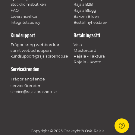
Stockholmsbutiken
Rajala B2B
FAQ
Rajala Blogg
Leveransvillkor
Bakom Bilden
Integritetspolicy
Beställ nyhetsbrev
Kundsupport
Betalningssätt
Frågor kring webbordrar
Visa
samt webbshoppen.
Mastercard
Rajala - Faktura
kundsupport@rajalaproshop.se
Rajala - Konto
Serviceärenden
Frågor angående
serviceärenden.
service@rajalaproshop.se
Copyright © 2025 Osakeyhtiö Osk. Rajala