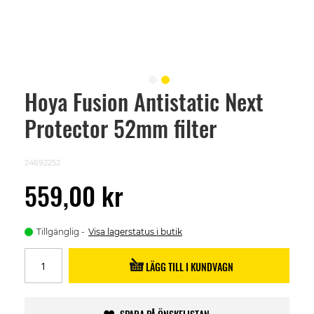
Hoya Fusion Antistatic Next
Skip
to
Protector 52mm filter
the
beginning
of
the
24692252
images
gallery
559,00 kr
Tillgänglig
Visa lagerstatus i butik
LÄGG TILL I KUNDVAGN