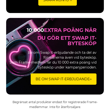
SKAPA KONTO ››
10 000
EXTRA POÄNG NÄR
DU GÖR ETT SWAP IT-
BYTESKÖP
Be om Swap It-erbjudande och ta del av
förmånerna även vid bytesköp.
Som Frame-medlem får du 10 000 extra poäng vid
bytesköp under kampanjperioden.
BE OM SWAP IT-ERBJUDANDE››
Begränsat antal produkter endast för registrerade Frame-
medlemmar.
Inte för återförsäljare.