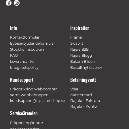
Info
Inspiration
Kontaktformulär
Frame
Byteserbjudandeformulär
Swap It
Stockholmsbutiken
Rajala B2B
FAQ
Rajala Blogg
Leveransvillkor
Bakom Bilden
Integritetspolicy
Beställ nyhetsbrev
Kundsupport
Betalningssätt
Frågor kring webbordrar
Visa
samt webbshoppen.
Mastercard
Rajala - Faktura
kundsupport@rajalaproshop.se
Rajala - Konto
Serviceärenden
Frågor angående