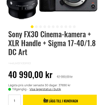
Sony FX30 Cinema-kamera +
Skip
to
XLR Handle + Sigma 17-40/1.8
the
beginning
of
DC Art
the
images
gallery
+44ILMEFX30PR3
40 990,00 kr
42 980,00 kr
Lägsta pris under senaste 30 dagar: 37690 kr
Tillgänglig
Visa lagerstatus i butik
LÄGG TILL I KUNDVAGN