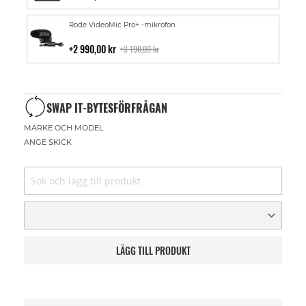
kundvagn
Lägg
Rode VideoMic Pro+ -mikrofon
till
i
2 990,00 kr
3 190,00 kr
kundvagn
SWAP IT-BYTESFÖRFRÅGAN
MÄRKE OCH MODEL
ANGE SKICK
LÄGG TILL PRODUKT