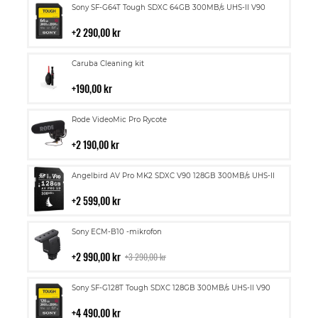
Lägg
Sony SF-G64T Tough SDXC 64GB 300MB/s UHS-II V90
till
i
2 290,00 kr
kundvagn
Lägg
Caruba Cleaning kit
till
i
190,00 kr
kundvagn
Lägg
Rode VideoMic Pro Rycote
till
i
2 190,00 kr
kundvagn
Lägg
Angelbird AV Pro MK2 SDXC V90 128GB 300MB/s UHS-II
till
i
2 599,00 kr
kundvagn
Lägg
Sony ECM-B10 -mikrofon
till
i
2 990,00 kr
3 290,00 kr
kundvagn
Lägg
Sony SF-G128T Tough SDXC 128GB 300MB/s UHS-II V90
till
i
4 490,00 kr