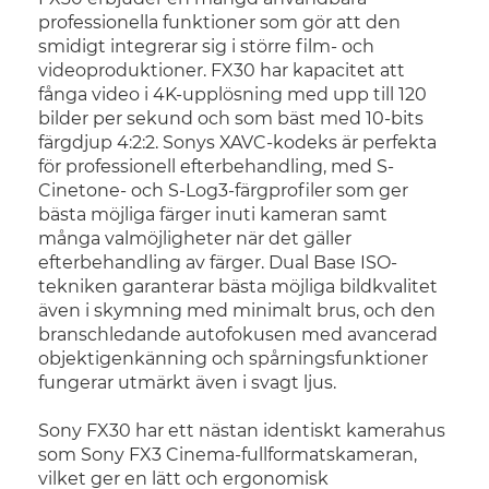
professionella funktioner som gör att den
smidigt integrerar sig i större film- och
videoproduktioner. FX30 har kapacitet att
fånga video i 4K-upplösning med upp till 120
bilder per sekund och som bäst med 10-bits
färgdjup 4:2:2. Sonys XAVC-kodeks är perfekta
för professionell efterbehandling, med S-
Cinetone- och S-Log3-färgprofiler som ger
bästa möjliga färger inuti kameran samt
många valmöjligheter när det gäller
efterbehandling av färger. Dual Base ISO-
tekniken garanterar bästa möjliga bildkvalitet
även i skymning med minimalt brus, och den
branschledande autofokusen med avancerad
objektigenkänning och spårningsfunktioner
fungerar utmärkt även i svagt ljus.
Sony FX30 har ett nästan identiskt kamerahus
som Sony FX3 Cinema-fullformatskameran,
vilket ger en lätt och ergonomisk