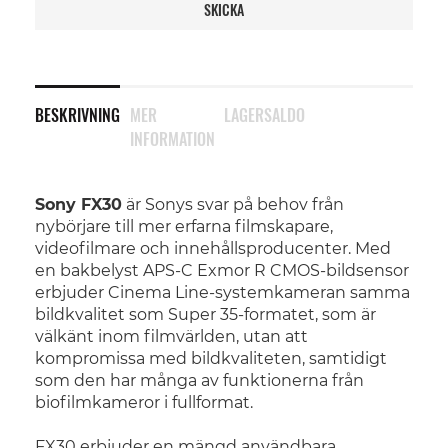
SKICKA
BESKRIVNING
MER
LAGERSALDO
INFORMATION
Sony FX30
är Sonys svar på behov från
nybörjare till mer erfarna filmskapare,
videofilmare och innehållsproducenter. Med
en bakbelyst APS-C Exmor R CMOS-bildsensor
erbjuder Cinema Line-systemkameran samma
bildkvalitet som Super 35-formatet, som är
välkänt inom filmvärlden, utan att
kompromissa med bildkvaliteten, samtidigt
som den har många av funktionerna från
biofilmkameror i fullformat.
FX30 erbjuder en mängd användbara