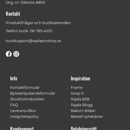
Org. nr: 516404-8810
Kontakt
Produktfrågor och butiksärenden
Telefon butik: 08-789 4500
kundsupport@rajalaproshop.se
Info
Inspiration
Kontaktformulär
Frame
Byteserbjudandeformulär
Swap It
Stockholmsbutiken
Rajala B2B
FAQ
Rajala Blogg
Leveransvillkor
Bakom Bilden
Integritetspolicy
Beställ nyhetsbrev
Kundsupport
Betalningssätt