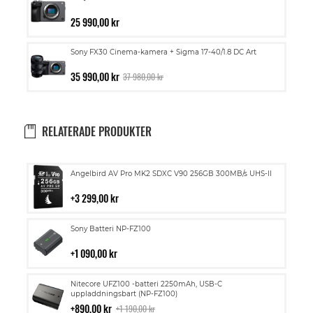
25 990,00 kr
Sony FX30 Cinema-kamera + Sigma 17-40/1.8 DC Art
35 990,00 kr
37 980,00 kr
RELATERADE PRODUKTER
Lägg
Angelbird AV Pro MK2 SDXC V90 256GB 300MB/s UHS-II
till
i
3 299,00 kr
kundvagn
Lägg
Sony Batteri NP-FZ100
till
i
1 090,00 kr
kundvagn
Lägg
Nitecore UFZ100 -batteri 2250mAh, USB-C
till
uppladdningsbart (NP-FZ100)
i
890,00 kr
1 190,00 kr