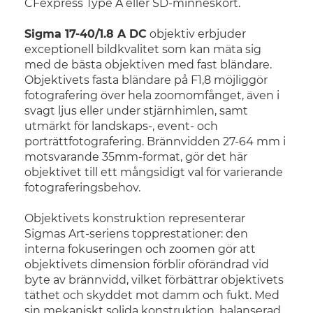
CFexpress Type A eller SD-minneskort.
Sigma 17-40/1.8 A DC
objektiv erbjuder
exceptionell bildkvalitet som kan mäta sig
med de bästa objektiven med fast bländare.
Objektivets fasta bländare på F1,8 möjliggör
fotografering över hela zoomomfånget, även i
svagt ljus eller under stjärnhimlen, samt
utmärkt för landskaps-, event- och
porträttfotografering. Brännvidden 27-64 mm i
motsvarande 35mm-format, gör det här
objektivet till ett mångsidigt val för varierande
fotograferingsbehov.
Objektivets konstruktion representerar
Sigmas Art-seriens topprestationer: den
interna fokuseringen och zoomen gör att
objektivets dimension förblir oförändrad vid
byte av brännvidd, vilket förbättrar objektivets
täthet och skyddet mot damm och fukt. Med
sin mekaniskt solida konstruktion, balanserad