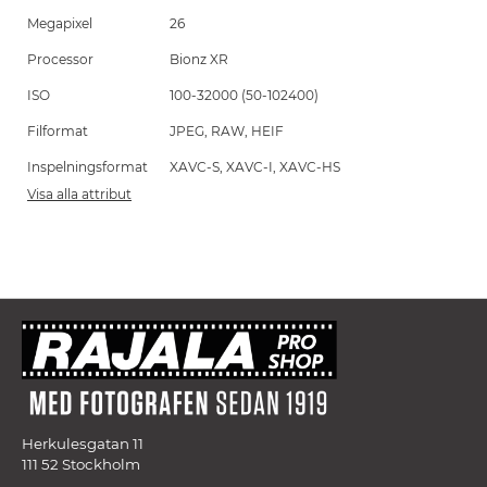
Megapixel
26
Processor
Bionz XR
ISO
100-32000 (50-102400)
Filformat
JPEG, RAW, HEIF
Inspelningsformat
XAVC-S, XAVC-I, XAVC-HS
Visa alla attribut
Herkulesgatan 11
111 52 Stockholm