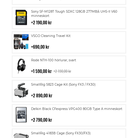
kundvagn
Lägg
Sony SF-M128T Tough SDXC 128GB 277MB/s UHS-II V60
till
minneskort
i
2 190,00 kr
kundvagn
Lägg
VSGO Cleaning Travel Kit
till
i
690,00 kr
kundvagn
Lägg
Rode NTH-100 hörlurar, svart
till
i
1 590,00 kr
2 190,00 kr
kundvagn
Lägg
SmallRig 5823 Cage Kit (Sony FX3 / FX30)
till
i
2 890,00 kr
kundvagn
Lägg
Delkin Black CFexpress VPG400 80GB Type A minneskort
till
i
2 790,00 kr
kundvagn
Lägg
SmallRig 4183B Cage (Sony FX30/FX3)