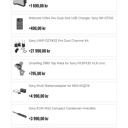
till
i
1 690,00 kr
kundvagn
Lägg
Nitecore USN4 Pro Dual-Slot USB Charger, Sony NP-FZ100
till
i
490,00 kr
kundvagn
Lägg
Sony UWP-D27/K33 Pro Dual Channel Kit
till
i
27 990,00 kr
kundvagn
Lägg
SmallRig 3990 Top Plate for Sony FX3/FX30 XLR Unit
till
i
795,00 kr
kundvagn
Lägg
Sony Multi Batteriadapter kit NPA-MQZ1K
till
i
4 990,00 kr
kundvagn
Lägg
Sony ECM-MS2 Compact Condenser mikrofon
till
i
3 990,00 kr
kundvagn