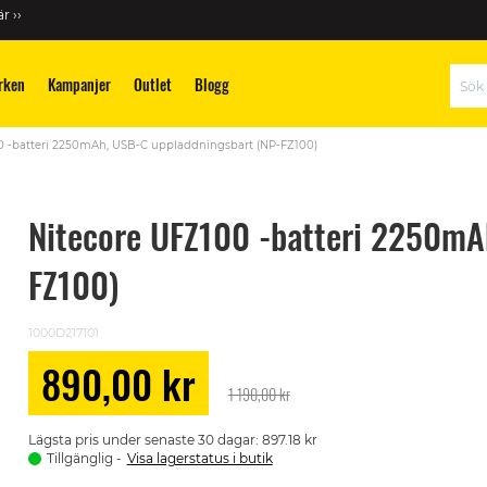
r ››
rken
Kampanjer
Outlet
Blogg
Sök
0 -batteri 2250mAh, USB-C uppladdningsbart (NP-FZ100)
Nitecore UFZ100 -batteri 2250mA
FZ100)
1000D217101
890,00 kr
Special
1 190,00 kr
Price
Lägsta pris under senaste 30 dagar: 897.18 kr
Tillgänglig
Visa lagerstatus i butik