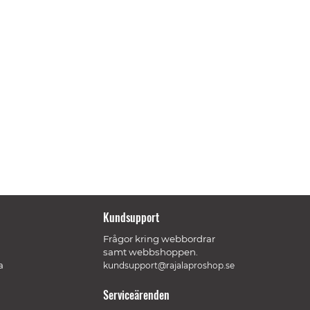
Kundsupport
Frågor kring webbordrar
samt webbshoppen.
a
kundsupport@rajalaproshop.se
Serviceärenden