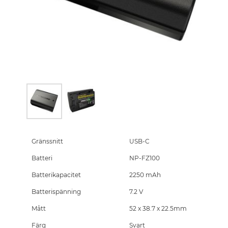
Skip
to
the
Gränssnitt
USB-C
beginning
Batteri
NP-FZ100
of
the
Batterikapacitet
2250 mAh
images
gallery
Batterispänning
7.2 V
Mått
52 x 38.7 x 22.5mm
Färg
Svart