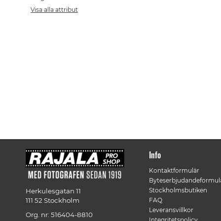
Visa alla attribut
Info
Kontaktformulär
Byteserbjudandeformul
Stockholmsbutiken
Herkulesgatan 11
111 52 Stockholm
FAQ
Leveransvillkor
Org. nr: 516404-8810
Integritetspolicy