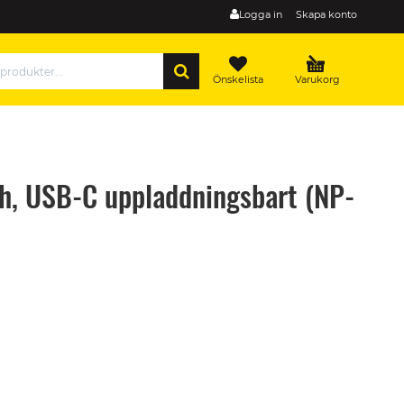
Logga in
Skapa konto
SÖK
Önskelista
Varukorg
h, USB-C uppladdningsbart (NP-