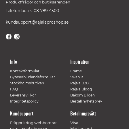
Produktfrågor och butiksärenden
Telefon butik: 08-789 4500
kundsupport@rajalaproshop.se
Info
Inspiration
Kontaktformulär
Frame
Byteserbjudandeformulär
Swap It
Stockholmsbutiken
Rajala B2B
FAQ
Rajala Blogg
Leveransvillkor
Bakom Bilden
Integritetspolicy
Beställ nyhetsbrev
Kundsupport
Betalningssätt
Frågor kring webbordrar
Visa
samt webbshoppen.
Mastercard