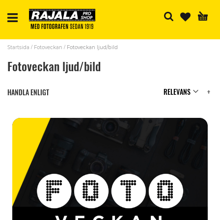
S
Startsida
Fotoveckan
Fotoveckan ljud/bild
Fotoveckan ljud/bild
Se
HANDLA ENLIGT
A
Di