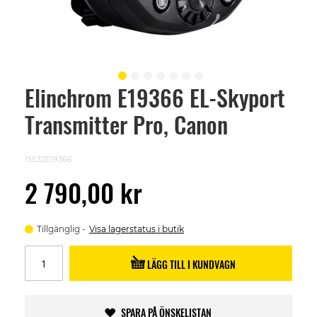
Elinchrom E19366 EL-Skyport
Skip
to
Transmitter Pro, Canon
the
beginning
of
the
15E32E19366
images
gallery
2 790,00 kr
Tillgänglig
Visa lagerstatus i butik
LÄGG TILL I KUNDVAGN
SPARA PÅ ÖNSKELISTAN