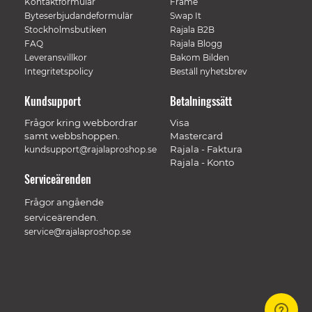
Kontaktformulär
Frame
Byteserbjudandeformulär
Swap It
Stockholmsbutiken
Rajala B2B
FAQ
Rajala Blogg
Leveransvillkor
Bakom Bilden
Integritetspolicy
Beställ nyhetsbrev
Kundsupport
Betalningssätt
Frågor kring webbordrar
Visa
samt webbshoppen.
Mastercard
Rajala - Faktura
kundsupport@rajalaproshop.se
Rajala - Konto
Serviceärenden
Frågor angående
serviceärenden.
service@rajalaproshop.se