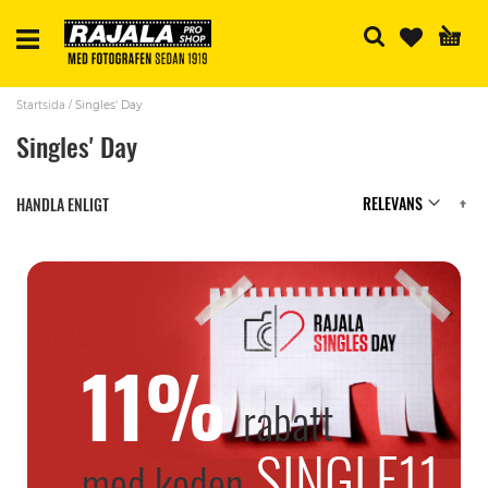
S
Startsida
Singles' Day
Singles' Day
Se
HANDLA ENLIGT
A
Di
11%
rabatt
SINGLE11
med koden