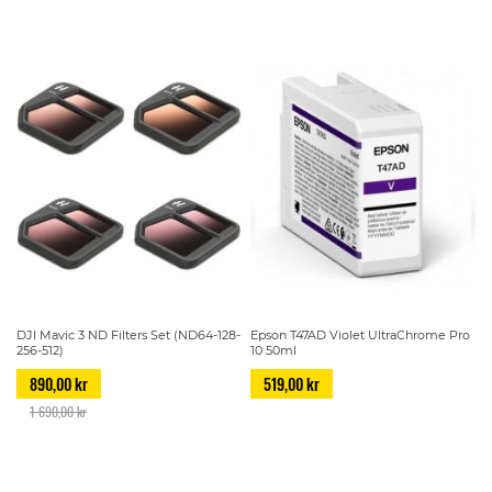
DJI Mavic 3 ND Filters Set (ND64-128-
Epson T47AD Violet UltraChrome Pro
256-512)
10 50ml
890,00 kr
519,00 kr
1 690,00 kr