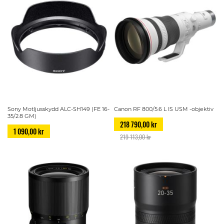
Sony Motljusskydd ALC-SH149 (FE 16-
Canon RF 800/5.6 L IS USM -objektiv
35/2.8 GM)
218 790,00 kr
1 090,00 kr
219 113,00 kr