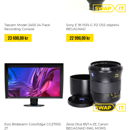
Tascam Model 2400 24-Track
Sony E 18-110/4 G PZ OSS objektiv
Recording Console
BEGAGNAD
23 690,00 kr
22 990,00 kr
Eizo Bildskärm ColorEdge CG2700S
Zeiss Otus 85/1.4 ZE, Canon
27
BEGAGNAD INKL MOMS