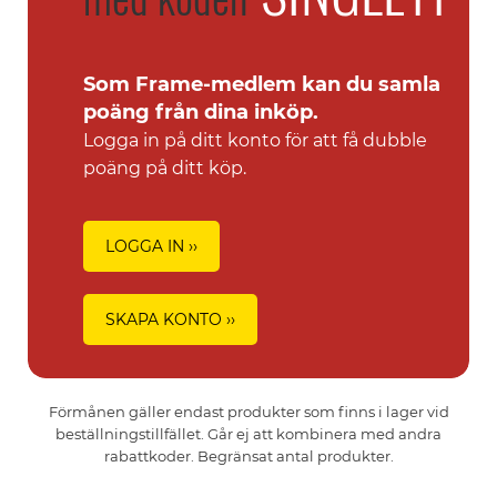
Som Frame-medlem kan du samla
poäng från dina inköp.
Logga in på ditt konto för att få dubble
poäng på ditt köp.
LOGGA IN ››
SKAPA KONTO ››
Förmånen gäller endast produkter som finns i lager vid
beställningstillfället. Går ej att kombinera med andra
rabattkoder. Begränsat antal produkter.