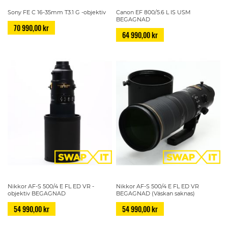
Sony FE C 16-35mm T3.1 G -objektiv
Canon EF 800/5.6 L IS USM
BEGAGNAD
70 990,00 kr
64 990,00 kr
Nikkor AF-S 500/4 E FL ED VR -
Nikkor AF-S 500/4 E FL ED VR
objektiv BEGAGNAD
BEGAGNAD (Väskan saknas)
54 990,00 kr
54 990,00 kr