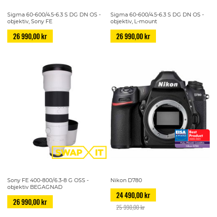
Sigma 60-600/4.5-6.3 S DG DN OS -
Sigma 60-600/4.5-6.3 S DG DN OS -
objektiv, Sony FE
objektiv, L-mount
26 990,00 kr
26 990,00 kr
Sony FE 400-800/6.3-8 G OSS -
Nikon D780
objektiv BEGAGNAD
24 490,00 kr
26 990,00 kr
25 990,00 kr