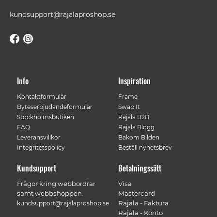
kundsupport@rajalaproshop.se
Info
Inspiration
Kontaktformulär
Frame
Byteserbjudandeformulär
Swap It
Stockholmsbutiken
Rajala B2B
FAQ
Rajala Blogg
Leveransvillkor
Bakom Bilden
Integritetspolicy
Beställ nyhetsbrev
Kundsupport
Betalningssätt
Frågor kring webbordrar
Visa
samt webbshoppen.
Mastercard
Rajala - Faktura
kundsupport@rajalaproshop.se
Rajala - Konto