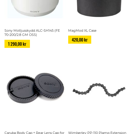
Sony Motljusskydd ALC-SH145 (FE
MagMod XL Case
70-200/2.8 GM OSS)
420,00 kr
1 290,00 kr
Caruba Body Cap + Rear Lens Cap for
Wimberley PP-110 Plamp Extension