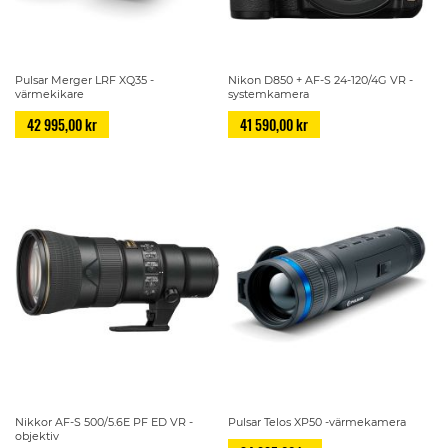
Pulsar Merger LRF XQ35 -
Nikon D850 + AF-S 24-120/4G VR -
värmekikare
systemkamera
42 995,00 kr
41 590,00 kr
Nikkor AF-S 500/5.6E PF ED VR -
Pulsar Telos XP50 -värmekamera
objektiv