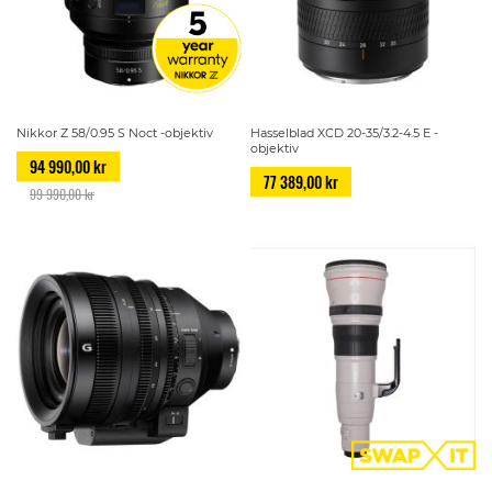
Nikkor Z 58/0.95 S Noct -objektiv
Hasselblad XCD 20-35/3.2-4.5 E -
objektiv
94 990,00 kr
77 389,00 kr
99 990,00 kr