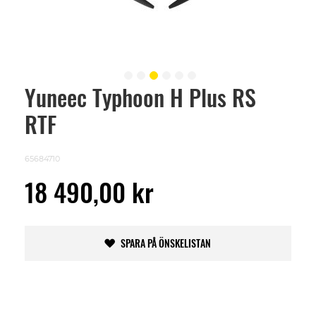
Yuneec Typhoon H Plus RS
Skip
to
RTF
the
beginning
of
the
65684710
images
gallery
18 490,00 kr
SPARA PÅ ÖNSKELISTAN