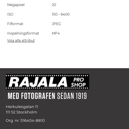
Megapixel
20
ISO
100 - 6400
Filformat
JPEG
Inspelningsformat
MP4
Visa alla attribut
Herkulesgatan 11
111 52 Stockholm
Org. nr: 516404-8810