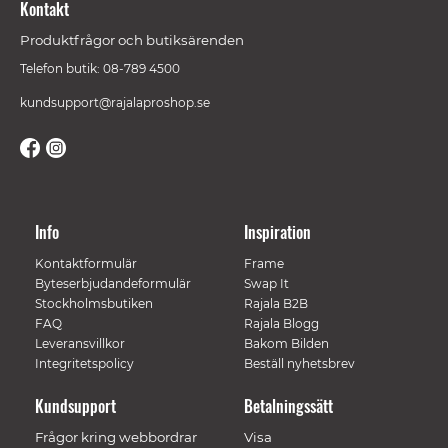
Kontakt
Produktfrågor och butiksärenden
Telefon butik: 08-789 4500
kundsupport@rajalaproshop.se
Info
Inspiration
Kontaktformulär
Frame
Byteserbjudandeformulär
Swap It
Stockholmsbutiken
Rajala B2B
FAQ
Rajala Blogg
Leveransvillkor
Bakom Bilden
Integritetspolicy
Beställ nyhetsbrev
Kundsupport
Betalningssätt
Frågor kring webbordrar
Visa