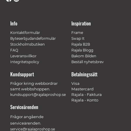
Info
Inspiration
Kontaktformulär
Frame
Byteserbjudandeformulär
Swap It
Stockholmsbutiken
Rajala B2B
FAQ
Rajala Blogg
Leveransvillkor
Bakom Bilden
Integritetspolicy
Beställ nyhetsbrev
Kundsupport
Betalningssätt
Frågor kring webbordrar
Visa
samt webbshoppen.
Mastercard
Rajala - Faktura
kundsupport@rajalaproshop.se
Rajala - Konto
Serviceärenden
Frågor angående
serviceärenden.
service@rajalaproshop.se