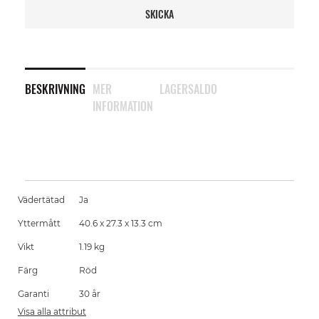
SKICKA
BESKRIVNING
MER
LAGERSALDO
INFORMATION
Vädertätad
Ja
Yttermått
40.6 x 27.3 x 13.3 cm
Vikt
1.19 kg
Färg
Röd
Garanti
30 år
Visa alla attribut