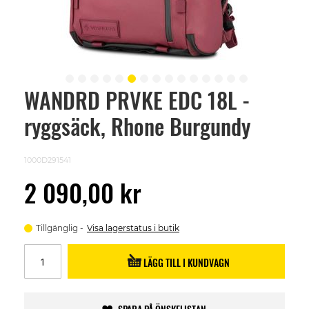
WANDRD PRVKE EDC 18L -
Skip
to
ryggsäck, Rhone Burgundy
the
beginning
of
the
1000D291541
images
gallery
2 090,00 kr
Tillgänglig
Visa lagerstatus i butik
LÄGG TILL I KUNDVAGN