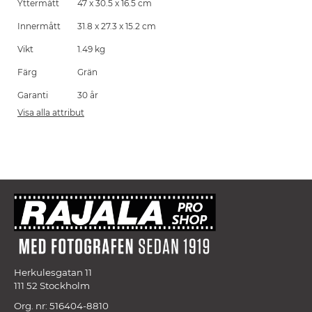
Yttermått
47 x 30.5 x 16.5 cm
Innermått
31.8 x 27.3 x 15.2 cm
Vikt
1.49 kg
Färg
Grän
Garanti
30 år
Visa alla attribut
Herkulesgatan 11
111 52 Stockholm
Org. nr: 516404-8810