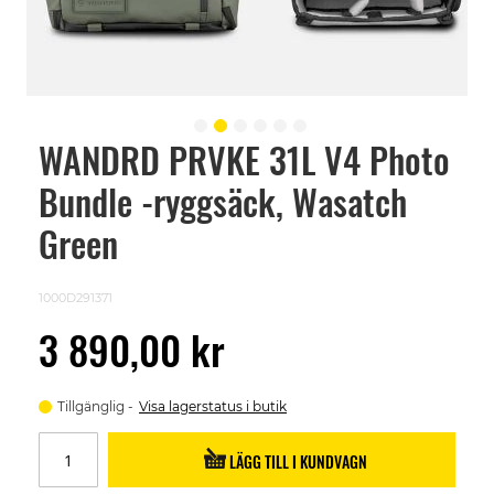
WANDRD PRVKE 31L V4 Photo
Skip
to
Bundle -ryggsäck, Wasatch
the
beginning
of
Green
the
images
gallery
1000D291371
3 890,00 kr
Tillgänglig
Visa lagerstatus i butik
LÄGG TILL I KUNDVAGN