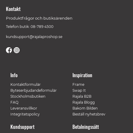
Kontakt
Produktfrågor och butiksärenden
Telefon butik: 08-789 4500
kundsupport@rajalaproshop.se
Info
Inspiration
Kontaktformulär
Frame
Byteserbjudandeformulär
Swap It
Stockholmsbutiken
Rajala B2B
FAQ
Rajala Blogg
Leveransvillkor
Bakom Bilden
Integritetspolicy
Beställ nyhetsbrev
Kundsupport
Betalningssätt