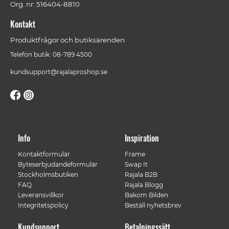
Org. nr: 516404-8810
Kontakt
Produktfrågor och butiksärenden
Telefon butik: 08-789 4500
kundsupport@rajalaproshop.se
Info
Inspiration
Kontaktformulär
Frame
Byteserbjudandeformulär
Swap It
Stockholmsbutiken
Rajala B2B
FAQ
Rajala Blogg
Leveransvillkor
Bakom Bilden
Integritetspolicy
Beställ nyhetsbrev
Kundsupport
Betalningssätt