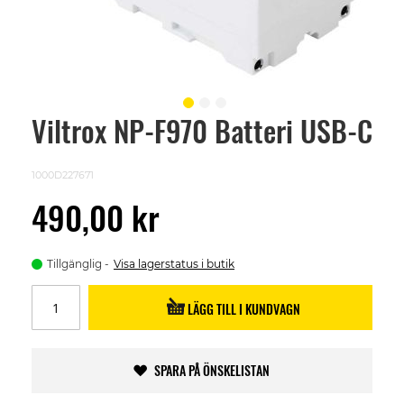
Viltrox NP-F970 Batteri USB-C
Skip
to
the
beginning
1000D227671
of
the
490,00 kr
images
gallery
Tillgänglig
Visa lagerstatus i butik
LÄGG TILL I KUNDVAGN
SPARA PÅ ÖNSKELISTAN