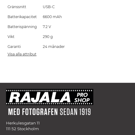
Gränssnitt
USB-C
Batterikapacitet
6600 mAh
Batterispänning
7.2 V
Vikt
290 g
Garanti
24 månader
Visa alla attribut
Herkulesgatan 11
111 52 Stockholm