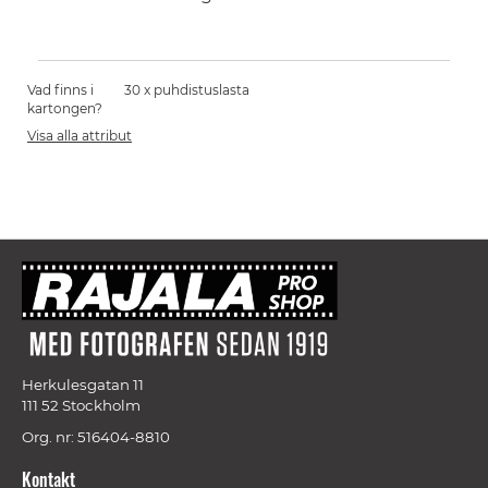
Vad finns i
30 x puhdistuslasta
kartongen?
Visa alla attribut
Herkulesgatan 11
111 52 Stockholm
Org. nr: 516404-8810
Kontakt