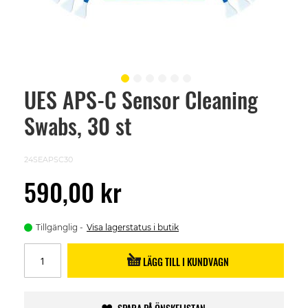
UES APS-C Sensor Cleaning
Skip
to
Swabs, 30 st
the
beginning
of
the
24SEAPSC30
images
gallery
590,00 kr
Tillgänglig
Visa lagerstatus i butik
LÄGG TILL I KUNDVAGN