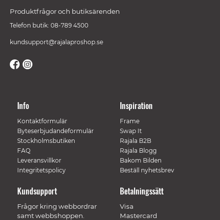
Produktfrågor och butiksärenden
Telefon butik: 08-789 4500
kundsupport@rajalaproshop.se
Info
Inspiration
Kontaktformulär
Frame
Byteserbjudandeformulär
Swap It
Stockholmsbutiken
Rajala B2B
FAQ
Rajala Blogg
Leveransvillkor
Bakom Bilden
Integritetspolicy
Beställ nyhetsbrev
Kundsupport
Betalningssätt
Frågor kring webbordrar
Visa
samt webbshoppen.
Mastercard