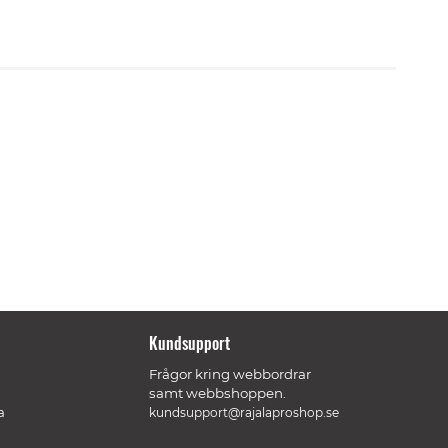
Kundsupport
Frågor kring webbordrar
samt webbshoppen.
a
kundsupport@rajalaproshop.se