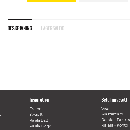
BESKRIVNING
LAGERSALDO
Inspiration
Betalningssätt
Visa
Frame
Mastercard
är
Swap It
Rajala - Faktur
Rajala B2B
Rajala - Konto
Rajala Blogg