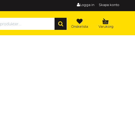
Logga in
Skapa konto
SÖK
Önskelista
Varukorg