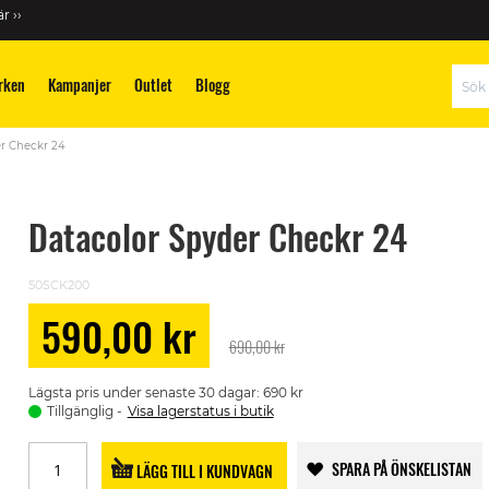
r ››
rken
Kampanjer
Outlet
Blogg
Sök
r Checkr 24
Datacolor Spyder Checkr 24
50SCK200
590,00 kr
Special
690,00 kr
Price
Lägsta pris under senaste 30 dagar: 690 kr
Tillgänglig
Visa lagerstatus i butik
SPARA PÅ ÖNSKELISTAN
LÄGG TILL I KUNDVAGN