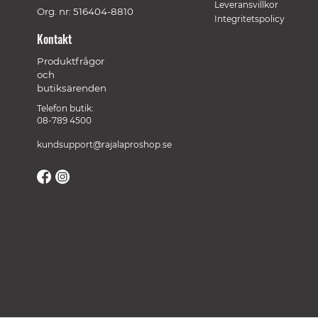
Leveransvillkor
Org. nr: 516404-8810
Integritetspolicy
Kontakt
Produktfrågor
och
butiksärenden
Telefon butik:
08-789 4500
kundsupport@rajalaproshop.se