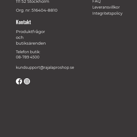
111 52 Stockholm
FAQ
Leveransvillkor
Org. nr: 516404-8810
Integritetspolicy
Kontakt
Produktfrågor
och
butiksärenden
Telefon butik:
08-789 4500
kundsupport@rajalaproshop.se