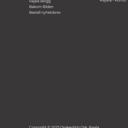
Rajala - Konto
Rajala Blogg
Bakom Bilden
Beställ nyhetsbrev
Copyright © 2025 Osakeyhtiö Osk. Rajala