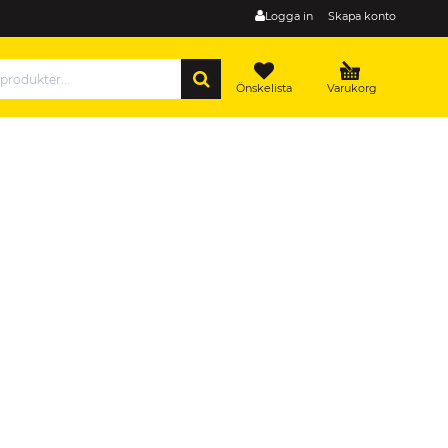
Logga in
Skapa konto
SÖK
Önskelista
Varukorg