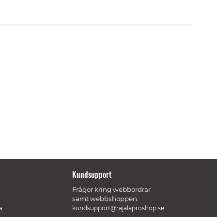
Kundsupport
Frågor kring webbordrar
samt webbshoppen.
a
kundsupport@rajalaproshop.se