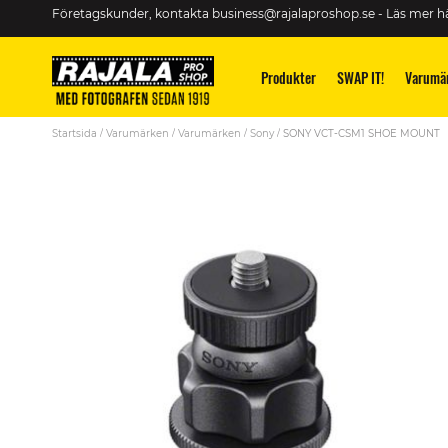
Skip
Företagskunder, kontakta
business@rajalaproshop.se
-
Läs mer hä
to
Content
Produkter
SWAP IT!
Varumä
Startsida
Varumärken
Varumärken
Sony
SONY VCT-CSM1 SHOE MOUNT
Skip
to
the
end
of
the
images
gallery