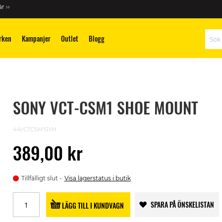
r ››
rken
Kampanjer
Outlet
Blogg
Sök
SONY VCT-CSM1 SHOE MOUNT
44VCTCSM1SYH
389,00 kr
Tillfälligt slut
Visa lagerstatus i butik
SPARA PÅ ÖNSKELISTAN
LÄGG TILL I KUNDVAGN