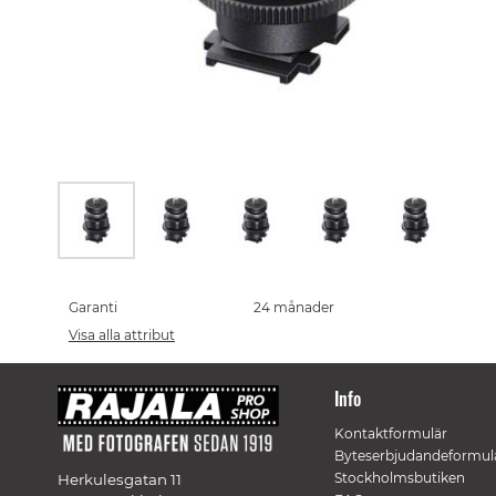
Skip
to
the
Garanti
24 månader
beginning
Visa alla attribut
of
the
images
Info
gallery
Kontaktformulär
Byteserbjudandeformul
Stockholmsbutiken
Herkulesgatan 11