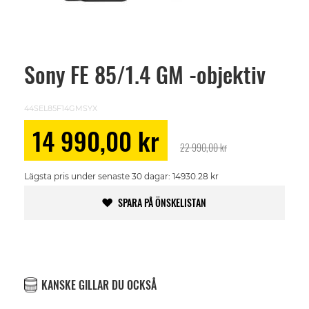
Sony FE 85/1.4 GM -objektiv
Skip
to
the
beginning
44SEL85F14GMSYX
of
the
Special
14 990,00 kr
images
Price
22 990,00 kr
gallery
Lägsta pris under senaste 30 dagar: 14930.28 kr
SPARA PÅ ÖNSKELISTAN
KANSKE GILLAR DU OCKSÅ