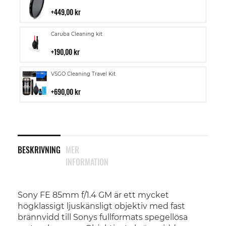
till
i
449,00 kr
kundvagn
Lägg
Caruba Cleaning kit
till
i
190,00 kr
kundvagn
Lägg
VSGO Cleaning Travel Kit
till
i
690,00 kr
kundvagn
BESKRIVNING
MER
INFORMATION
Sony FE 85mm f/1.4 GM är ett mycket
högklassigt ljuskänsligt objektiv med fast
brännvidd till Sonys fullformats spegellösa