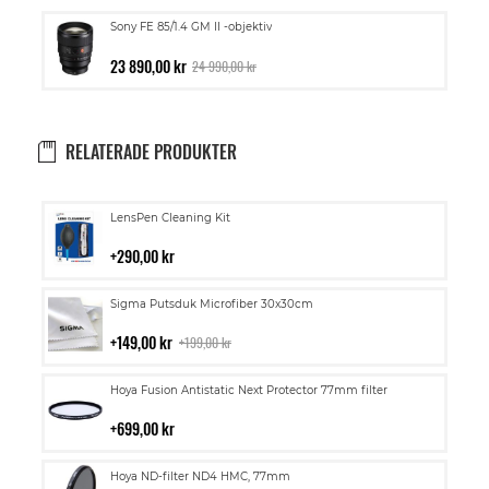
Sony FE 85/1.4 GM II -objektiv
23 890,00 kr
24 990,00 kr
RELATERADE PRODUKTER
Lägg
LensPen Cleaning Kit
till
i
290,00 kr
kundvagn
Lägg
Sigma Putsduk Microfiber 30x30cm
till
i
149,00 kr
199,00 kr
kundvagn
Lägg
Hoya Fusion Antistatic Next Protector 77mm filter
till
i
699,00 kr
kundvagn
Lägg
Hoya ND-filter ND4 HMC, 77mm