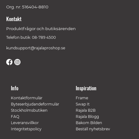
Org. nr: 516404-8810
Kontakt
Produktfrågor och butiksärenden
Telefon butik: 08-789 4500
kundsupport@rajalaproshop.se
Info
Inspiration
Kontaktformulär
Frame
Byteserbjudandeformulär
Swap It
Stockholmsbutiken
Rajala B2B
FAQ
Rajala Blogg
Leveransvillkor
Bakom Bilden
Integritetspolicy
Beställ nyhetsbrev