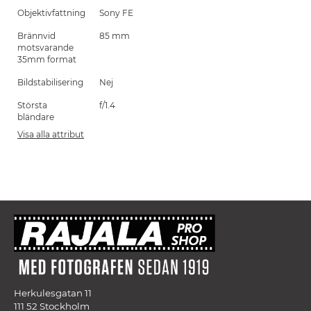
Objektivfattning
Sony FE
Brännvid
85 mm
motsvarande
35mm format
Bildstabilisering
Nej
Största
f/1.4
bländare
Visa alla attribut
Herkulesgatan 11
111 52 Stockholm