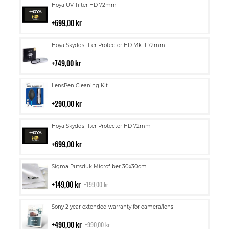
Lägg
Hoya UV-filter HD 72mm
till
i
699,00 kr
kundvagn
Lägg
Hoya Skyddsfilter Protector HD Mk II 72mm
till
i
749,00 kr
kundvagn
Lägg
LensPen Cleaning Kit
till
i
290,00 kr
kundvagn
Lägg
Hoya Skyddsfilter Protector HD 72mm
till
i
699,00 kr
kundvagn
Lägg
Sigma Putsduk Microfiber 30x30cm
till
i
149,00 kr
199,00 kr
kundvagn
Lägg
Sony 2 year extended warranty for camera/lens
till
i
490,00 kr
990,00 kr