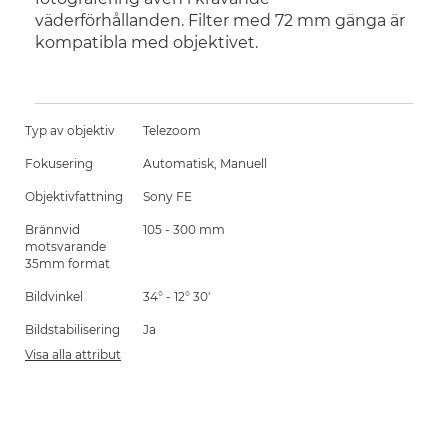
väderförhållanden. Filter med 72 mm gänga är
kompatibla med objektivet.
Typ av objektiv
Telezoom
Fokusering
Automatisk, Manuell
Objektivfattning
Sony FE
Brännvid
105 - 300 mm
motsvarande
35mm format
Bildvinkel
34° - 12° 30'
Bildstabilisering
Ja
Visa alla attribut