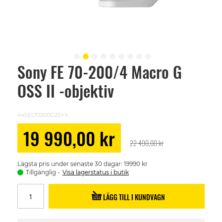
Sony FE 70-200/4 Macro G
Skip
to
OSS II -objektiv
the
beginning
of
the
44SEL70200G2SYX
images
gallery
Special
19 990,00 kr
Price
22 490,00 kr
Lägsta pris under senaste 30 dagar: 19990 kr
Tillgänglig
Visa lagerstatus i butik
LÄGG TILL I KUNDVAGN