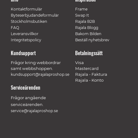
Kontaktformulär
Frame
Byteserbjudandeformulär
Swap It
Stockholmsbutiken
Rajala B2B
FAQ
Rajala Blogg
Leveransvillkor
Bakom Bilden
Integritetspolicy
Beställ nyhetsbrev
Kundsupport
Betalningssätt
Frågor kring webbordrar
Visa
samt webbshoppen.
Mastercard
Rajala - Faktura
kundsupport@rajalaproshop.se
Rajala - Konto
Serviceärenden
Frågor angående
serviceärenden.
service@rajalaproshop.se