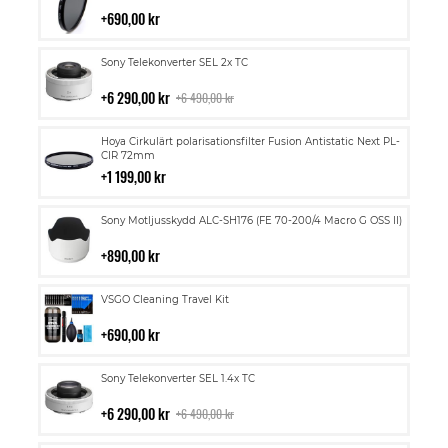
i
690,00 kr
kundvagn
Lägg
Sony Telekonverter SEL 2x TC
till
i
6 290,00 kr
6 490,00 kr
kundvagn
Lägg
Hoya Cirkulärt polarisationsfilter Fusion Antistatic Next PL-
till
CIR 72mm
i
1 199,00 kr
kundvagn
Lägg
Sony Motljusskydd ALC-SH176 (FE 70-200/4 Macro G OSS II)
till
i
890,00 kr
kundvagn
Lägg
VSGO Cleaning Travel Kit
till
i
690,00 kr
kundvagn
Lägg
Sony Telekonverter SEL 1.4x TC
till
i
6 290,00 kr
6 490,00 kr
kundvagn