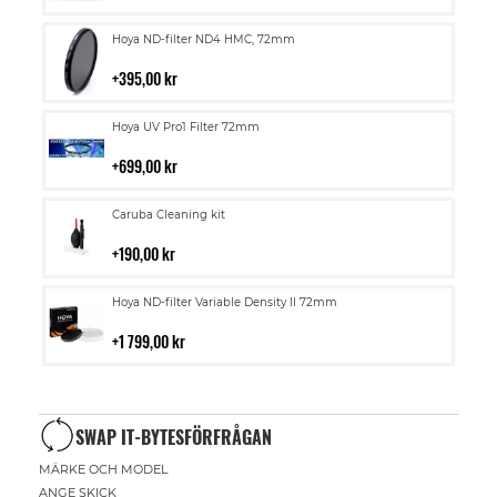
kundvagn
Lägg
Hoya ND-filter ND4 HMC, 72mm
till
i
395,00 kr
kundvagn
Lägg
Hoya UV Pro1 Filter 72mm
till
i
699,00 kr
kundvagn
Lägg
Caruba Cleaning kit
till
i
190,00 kr
kundvagn
Lägg
Hoya ND-filter Variable Density II 72mm
till
i
1 799,00 kr
kundvagn
SWAP IT-BYTESFÖRFRÅGAN
MÄRKE OCH MODEL
ANGE SKICK