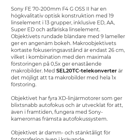
Sony FE 70-200mm F4 G OSS II har en
högkvalitativ optisk konstruktion med 19
linselement i 13 grupper, inklusive ED, AA,
Super ED och asfäriska linselement.
Objektivets rundade bländare med 9 lameller
ger en angenäm bokeh. Makroobjektivets
kortaste fokuseringsavstånd är endast 26 cm,
vilket i kombination med den maximala
förstoringen på 0,5x ger enastående
makrobilder. Med
SEL20TC-telekonverter
är
det möjligt att ta makrobilder med hela 1x
förstoring.
Objektivet har fyra XD-linjärmotorer som ger
blixtsnabb autofokus och är utvecklat för att,
även i framtiden, fungera med Sony-
kamerornas främsta autofokussystem.
Objektivet är damm- och stänktåligt för
fotografering även i krävande