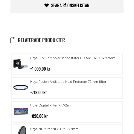
SPARA PÅ ÖNSKELISTAN
RELATERADE PRODUKTER
Lägg
Hoya Cirkulärt polarisationsfilter HD Mk II PL-CIR 72mm
till
i
1 099,00 kr
kundvagn
Lägg
Hoya Fusion Antistatic Next Protector 72mm filter
till
i
719,00 kr
kundvagn
Lägg
Hoya Digital Filter Kit 72mm
till
i
890,00 kr
kundvagn
Lägg
Hoya ND-filter ND8 HMC 72mm
till