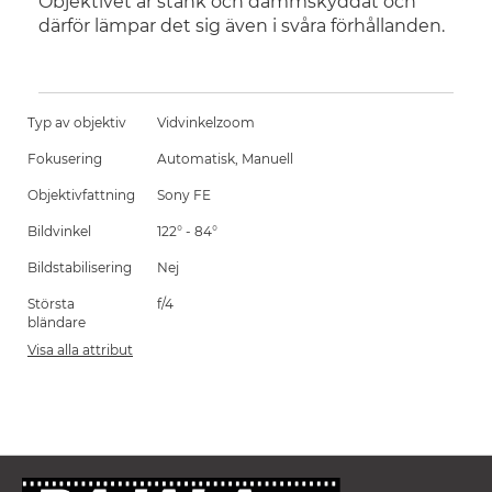
Objektivet är stänk och dammskyddat och
därför lämpar det sig även i svåra förhållanden.
Typ av objektiv
Vidvinkelzoom
Fokusering
Automatisk, Manuell
Objektivfattning
Sony FE
Bildvinkel
122° - 84°
Bildstabilisering
Nej
Största
f/4
bländare
Visa alla attribut