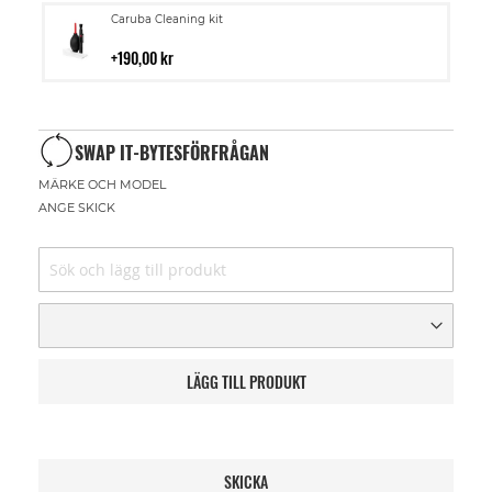
Lägg
Caruba Cleaning kit
till
i
190,00 kr
kundvagn
SWAP IT-BYTESFÖRFRÅGAN
MÄRKE OCH MODEL
ANGE SKICK
LÄGG TILL PRODUKT
SKICKA