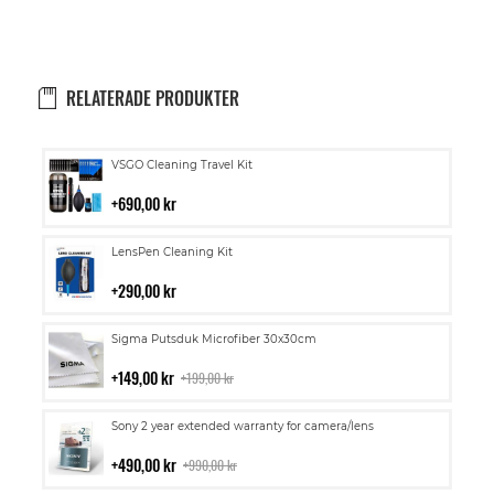
RELATERADE PRODUKTER
Lägg
VSGO Cleaning Travel Kit
till
i
690,00 kr
kundvagn
Lägg
LensPen Cleaning Kit
till
i
290,00 kr
kundvagn
Lägg
Sigma Putsduk Microfiber 30x30cm
till
i
149,00 kr
199,00 kr
kundvagn
Lägg
Sony 2 year extended warranty for camera/lens
till
i
490,00 kr
990,00 kr
kundvagn