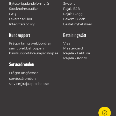
Byteserbjudandeformulär
Swap It
Stockholmsbutiken
Rajala B2B
FAQ
Rajala Blogg
Leveransvillkor
Bakom Bilden
Integritetspolicy
Beställ nyhetsbrev
Kundsupport
Betalningssätt
Frågor kring webbordrar
Visa
samt webbshoppen.
Mastercard
Rajala - Faktura
kundsupport@rajalaproshop.se
Rajala - Konto
Serviceärenden
Frågor angående
serviceärenden.
service@rajalaproshop.se