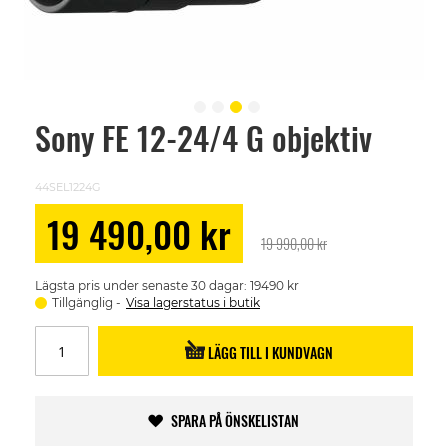
Sony FE 12-24/4 G objektiv
Skip
to
the
beginning
44SEL1224G
of
the
Special
19 490,00 kr
images
Price
19 990,00 kr
gallery
Lägsta pris under senaste 30 dagar: 19490 kr
Tillgänglig
Visa lagerstatus i butik
LÄGG TILL I KUNDVAGN
SPARA PÅ ÖNSKELISTAN