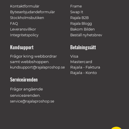
Kontaktformulär
Frame
Byteserbjudandeformulär
Swap It
Stockholmsbutiken
Rajala B2B
FAQ
Rajala Blogg
Leveransvillkor
Bakom Bilden
Integritetspolicy
Beställ nyhetsbrev
Kundsupport
Betalningssätt
Frågor kring webbordrar
Visa
samt webbshoppen.
Mastercard
Rajala - Faktura
kundsupport@rajalaproshop.se
Rajala - Konto
Serviceärenden
Frågor angående
serviceärenden.
service@rajalaproshop.se