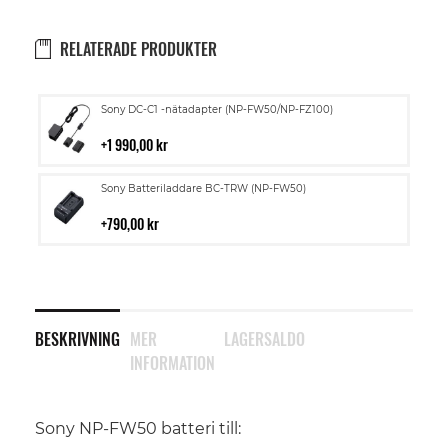
RELATERADE PRODUKTER
Lägg
Sony DC-C1 -nätadapter (NP-FW50/NP-FZ100)
till
i
1 990,00 kr
kundvagn
Lägg
Sony Batteriladdare BC-TRW (NP-FW50)
till
i
790,00 kr
kundvagn
BESKRIVNING
MER
LAGERSALDO
INFORMATION
Sony NP-FW50 batteri till: