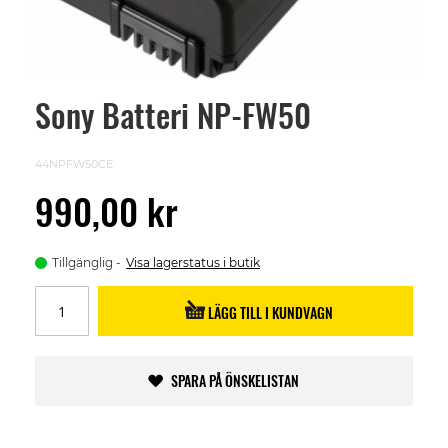
Sony Batteri NP-FW50
Skip
to
the
beginning
44NPFW50CE
of
the
990,00 kr
images
gallery
Tillgänglig
Visa lagerstatus i butik
LÄGG TILL I KUNDVAGN
SPARA PÅ ÖNSKELISTAN