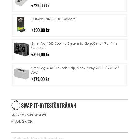
i
729,00 kr
kundvagn
Lägg
Duracell NP-FZ100 -laddare
till
i
390,00 kr
kundvagn
Lägg
SmallRig 4815 Cooling System for Sony/Canon/Fujifilm
till
Cameras
i
899,00 kr
kundvagn
Lägg
SmallRig 4820 Thumb Grip, black (Sony A7C II / A7C R /
till
A7C)
i
379,00 kr
kundvagn
SWAP IT-BYTESFÖRFRÅGAN
MÄRKE OCH MODEL
ANGE SKICK