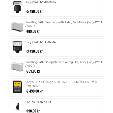
Lägg
Sony Blixt HVL-F46RMA
till
i
5 490,00 kr
kundvagn
Lägg
SmallRig 5481 Baseplate with Airtag Slot, black (Sony A7C II
till
/ A7C R)
i
819,00 kr
kundvagn
Lägg
Sony Blixt HVL-F28RMA
till
i
3 490,00 kr
kundvagn
Lägg
SmallRig 5482 Baseplate with Airtag Slot, silver (Sony A7C II
till
/ A7C R)
i
769,00 kr
kundvagn
Lägg
Sony SF-G256T Tough SDXC 256GB 300MB/s UHS-II V90 -
till
minneskort
i
7 490,00 kr
kundvagn
Lägg
Caruba Cleaning kit
till
i
190,00 kr