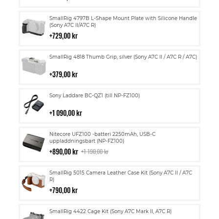
kundvagn
Lägg
SmallRig 4797B L-Shape Mount Plate with Silicone Handle
till
(Sony A7C II/A7C R)
i
729,00 kr
kundvagn
Lägg
SmallRig 4818 Thumb Grip, silver (Sony A7C II / A7C R / A7C)
till
i
379,00 kr
kundvagn
Lägg
Sony Laddare BC-QZ1 (till NP-FZ100)
till
i
1 090,00 kr
kundvagn
Lägg
Nitecore UFZ100 -batteri 2250mAh, USB-C
till
uppladdningsbart (NP-FZ100)
i
890,00 kr
1 190,00 kr
kundvagn
Lägg
SmallRig 5015 Camera Leather Case Kit (Sony A7C II / A7C
till
R)
i
790,00 kr
kundvagn
Lägg
SmallRig 4422 Cage Kit (Sony A7C Mark II, A7C R)
till