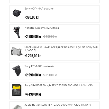
kundvagn
Lägg
Sony ADP-MAA adapter
till
i
390,00 kr
kundvagn
Lägg
Hohem iSteady MT2 Gimbal
till
i
2 990,00 kr
3 590,00 kr
kundvagn
Lägg
SmallRig 5198 HawkLock Quick Release Cage Kit (Sony A7C
till
II / A7C R)
i
1 245,00 kr
kundvagn
Lägg
Sony ECM-B10 -mikrofon
till
i
2 990,00 kr
3 290,00 kr
kundvagn
Lägg
Sony SF-G128T Tough SDXC 128GB 300MB/s UHS-II V90
till
i
4 490,00 kr
kundvagn
Lägg
Jupio Batteri Sony NP-FZ100 2400mAh Ultra (17.3Wh)
till