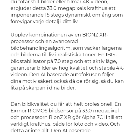
du fotar still-bilder eller filmar 4K-videon,
erbjuder detta 33,0 megapixels krafthus ett
imponerande 15 stegs dynamiskt omfång som
förevigar varje detalj i ditt liv.
Upplev kombinationen av en BIONZ XR-
processor och en avancerad
bildbehandlingsalgoritm, som väcker färgerna
och bilderna till liv i realistiska toner. En IBIS-
bildstabilisator på 7,0 steg och ett aktiv läge,
garanterar bilder av hög kvalitet och stabila 4K-
videon. Den AI baserade autofokusen följer
dina motiv säkert också då de rör sig, så du kan
lita på skärpan i dina bilder.
Den bildkvalitet du får att helt profesionell. En
Exmor R CMOS bildsensor på 33,0 megapixel
och processorn BionZ XR gör Alpha 7C II till ett
verkligt krafthus, både för foto och video. Och
detta är inte allt. Den AI baserade