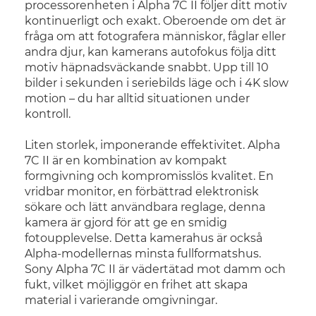
processorenheten i Alpha 7C II följer ditt motiv
kontinuerligt och exakt. Oberoende om det är
fråga om att fotografera människor, fåglar eller
andra djur, kan kamerans autofokus följa ditt
motiv häpnadsväckande snabbt. Upp till 10
bilder i sekunden i seriebilds läge och i 4K slow
motion – du har alltid situationen under
kontroll.
Liten storlek, imponerande effektivitet. Alpha
7C II är en kombination av kompakt
formgivning och kompromisslös kvalitet. En
vridbar monitor, en förbättrad elektronisk
sökare och lätt användbara reglage, denna
kamera är gjord för att ge en smidig
fotoupplevelse. Detta kamerahus är också
Alpha-modellernas minsta fullformatshus.
Sony Alpha 7C II är vädertätad mot damm och
fukt, vilket möjliggör en frihet att skapa
material i varierande omgivningar.