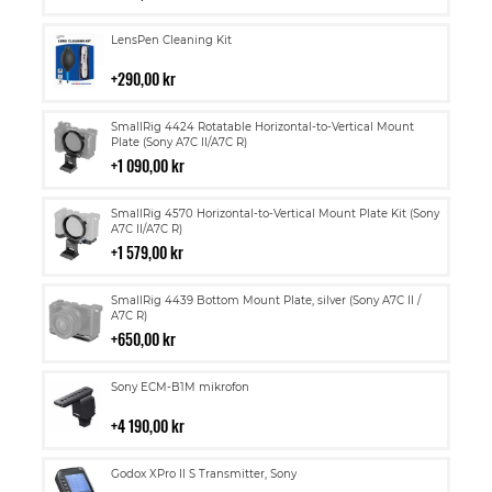
kundvagn
Lägg
LensPen Cleaning Kit
till
i
290,00 kr
kundvagn
Lägg
SmallRig 4424 Rotatable Horizontal-to-Vertical Mount
till
Plate (Sony A7C II/A7C R)
i
1 090,00 kr
kundvagn
Lägg
SmallRig 4570 Horizontal-to-Vertical Mount Plate Kit (Sony
till
A7C II/A7C R)
i
1 579,00 kr
kundvagn
Lägg
SmallRig 4439 Bottom Mount Plate, silver (Sony A7C II /
till
A7C R)
i
650,00 kr
kundvagn
Lägg
Sony ECM-B1M mikrofon
till
i
4 190,00 kr
kundvagn
Lägg
Godox XPro II S Transmitter, Sony
till