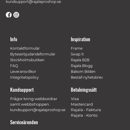
kundsupport@rajalaproshop.se
Info
Inspiration
Kontaktformulär
Frame
Byteserbjudandeformulär
Swap It
Stockholmsbutiken
Rajala B2B
FAQ
Rajala Blogg
Leveransvillkor
Bakom Bilden
Integritetspolicy
Beställ nyhetsbrev
Kundsupport
Betalningssätt
Frågor kring webbordrar
Visa
samt webbshoppen.
Mastercard
Rajala - Faktura
kundsupport@rajalaproshop.se
Rajala - Konto
Serviceärenden