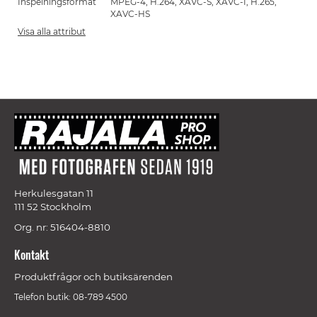
Inspelningsformat
MPEG-4, H.264, XAVC-S, XAVC-I, H.265,
XAVC-HS
Visa alla attribut
Herkulesgatan 11
111 52 Stockholm
Org. nr: 516404-8810
Kontakt
Produktfrågor och butiksärenden
Telefon butik: 08-789 4500