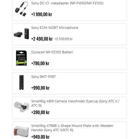
Lägg
Sony DC-C1 -nätadapter (NP-FW50/NP-FZ100)
till
i
1 990,00 kr
kundvagn
Lägg
Sony ECM-W2BT Microphone
till
i
2 490,00 kr
2 590,00 kr
kundvagn
Lägg
Duracell NP-FZ100 Batteri
till
i
790,00 kr
kundvagn
Lägg
Sony RMT-P1BT
till
i
990,00 kr
kundvagn
Lägg
SmallRig 4819 Camera Viewfinder Eyecup (Sony A7C II /
till
A7C R)
i
390,00 kr
kundvagn
Lägg
SmallRig 4796B L-Shape Mount Plate with Wooden
till
Handle (Sony A7C II/A7C R)
i
949,00 kr