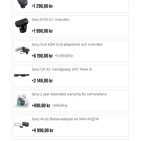
i
1 290,00 kr
kundvagn
Lägg
Sony ECM-G1 -mikrofon
till
i
1 990,00 kr
kundvagn
Lägg
Sony XLR-K3M XLR-adapterkit och mikrofon
till
i
6 190,00 kr
6 990,00 kr
kundvagn
Lägg
Sony GP-X2 -handgrepp (A7C Mark II)
till
i
2 149,00 kr
kundvagn
Lägg
Sony 2 year extended warranty for camera/lens
till
i
490,00 kr
990,00 kr
kundvagn
Lägg
Sony Multi Batteriadapter kit NPA-MQZ1K
till
i
4 990,00 kr
kundvagn