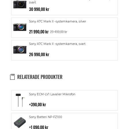
svart
30 990,00 kr
Sony A7C Mark II -systemkamera, silver
21 990,00 kr
29 490,00 kr
Sony A7C Mark II -systemkamera, svart
26 990,00 kr
RELATERADE PRODUKTER
Lägg
Sony ECM-LV1 Lavalier Mikrofon
till
i
390,00 kr
kundvagn
Lägg
Sony Batteri NP-FZ100
till
i
1 090,00 kr