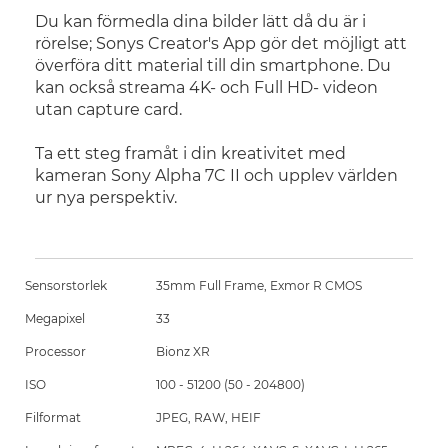
Du kan förmedla dina bilder lätt då du är i
rörelse; Sonys Creator's App gör det möjligt att
överföra ditt material till din smartphone. Du
kan också streama 4K- och Full HD- videon
utan capture card.
Ta ett steg framåt i din kreativitet med
kameran Sony Alpha 7C II och upplev världen
ur nya perspektiv.
Sensorstorlek
35mm Full Frame, Exmor R CMOS
Megapixel
33
Processor
Bionz XR
ISO
100 - 51200 (50 - 204800)
Filformat
JPEG, RAW, HEIF