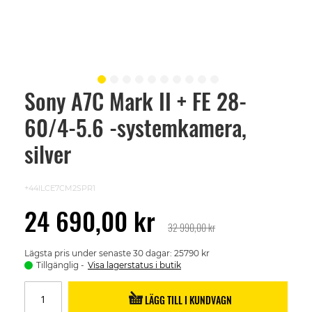
Sony A7C Mark II + FE 28-
Skip
to
60/4-5.6 -systemkamera,
the
beginning
of
silver
the
images
gallery
+44ILCE7CM2SPR1
24 690,00 kr
32 990,00 kr
Lägsta pris under senaste 30 dagar: 25790 kr
Tillgänglig
Visa lagerstatus i butik
LÄGG TILL I KUNDVAGN