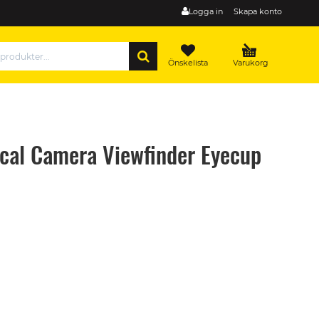
Logga in
Skapa konto
SÖK
Önskelista
Varukorg
ical Camera Viewfinder Eyecup