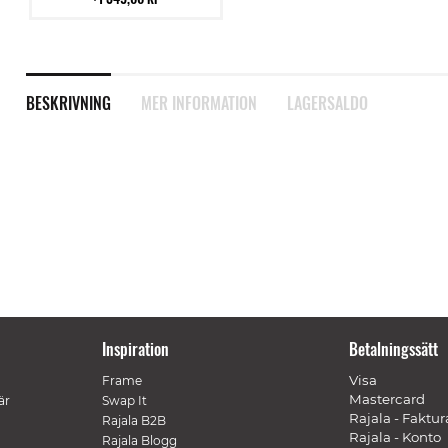
BESKRIVNING
MER INFORMATION
LAGERSALDO
Inspiration
Betalningssätt
Visa
Frame
Mastercard
är
Swap It
Rajala - Faktur
Rajala B2B
Rajala - Konto
Rajala Blogg