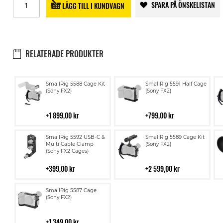
SPARA PÅ ÖNSKELISTAN
LÄGG TILL I KUNDVAGN
RELATERADE PRODUKTER
Lägg
Lägg
SmallRig 5588 Cage Kit
SmallRig 5591 Half Cage
till
till
(Sony FX2)
(Sony FX2)
i
i
kundvagn
kundvagn
1 899,00 kr
799,00 kr
Lägg
Lägg
SmallRig 5592 USB-C &
SmallRig 5589 Cage Kit
till
till
Multi Cable Clamp
(Sony FX2)
(Sony FX2 Cages)
i
i
kundvagn
kundvagn
399,00 kr
2 599,00 kr
Lägg
SmallRig 5587 Cage
till
(Sony FX2)
i
kundvagn
1 349,00 kr