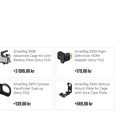
Lägg
Lägg
SmallRig 5590
SmallRig 5593 High-
till
till
Advanced Cage Kit with
Definition HDMI
Battery Plate (Sony FX2)
Adapter (Sony FX2)
i
i
kundvagn
kundvagn
3 099,00 kr
179,00 kr
Lägg
Lägg
SmallRig 5975 Camera
SmallRig 5594 Vertical
till
till
Viewfinder Eyecup
Mount Plate for Cage
(Sony FX2)
with Arca-Type Plate
i
i
kundvagn
kundvagn
139,00 kr
569,00 kr