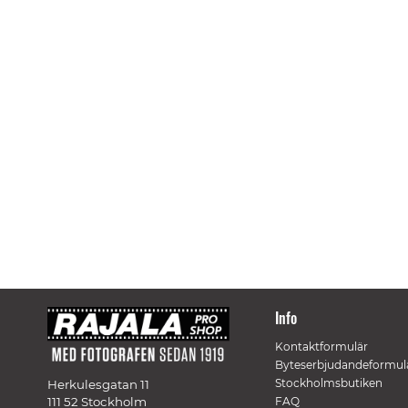
Info
Kontaktformulär
Byteserbjudandeformul
Stockholmsbutiken
Herkulesgatan 11
111 52 Stockholm
FAQ