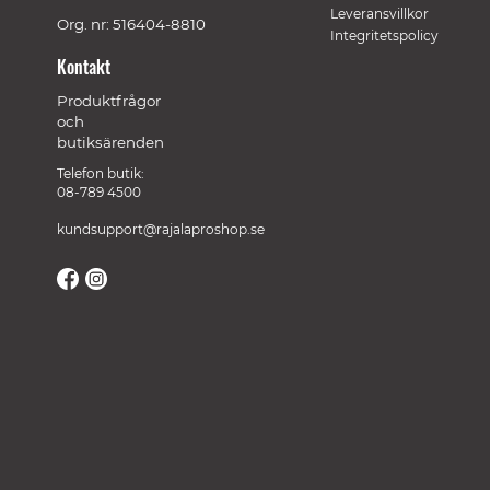
Leveransvillkor
Org. nr: 516404-8810
Integritetspolicy
Kontakt
Produktfrågor
och
butiksärenden
Telefon butik:
08-789 4500
kundsupport@rajalaproshop.se