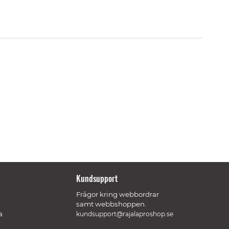
Kundsupport
Frågor kring webbordrar
samt webbshoppen.
a
kundsupport@rajalaproshop.se