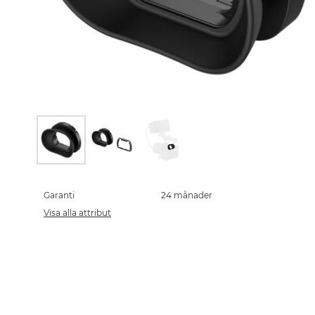
Skip
to
the
Garanti
24 månader
beginning
Visa alla attribut
of
the
images
gallery