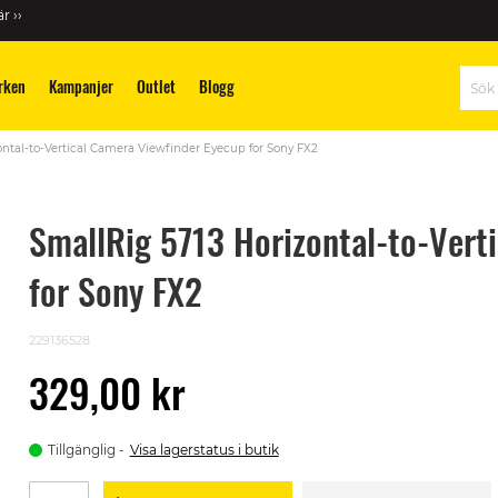
r ››
rken
Kampanjer
Outlet
Blogg
Sök
ontal-to-Vertical Camera Viewfinder Eyecup for Sony FX2
SmallRig 5713 Horizontal-to-Vert
for Sony FX2
229136528
329,00 kr
Tillgänglig
Visa lagerstatus i butik