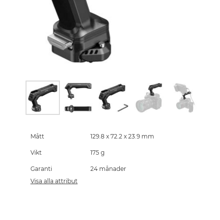
Skip
to
the
Mått
129.8 x 72.2 x 23.9 mm
beginning
Vikt
175 g
of
the
Garanti
24 månader
images
gallery
Visa alla attribut