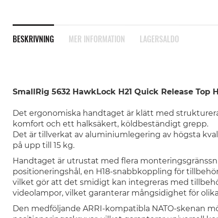
BESKRIVNING
MER INFORMATION
LAGERSALDO
SmallRig 5632 HawkLock H21 Quick Release Top 
Det ergonomiska handtaget är klätt med strukturerat, 
komfort och ett halksäkert, köldbeständigt grepp.
Det är tillverkat av aluminiumlegering av högsta kval
på upp till 15 kg.
Handtaget är utrustat med flera monteringsgränssnit
positioneringshål, en H18-snabbkoppling för tillbehör
vilket gör att det smidigt kan integreras med tillb
videolampor, vilket garanterar mångsidighet för olika
Den medföljande ARRI-kompatibla NATO-skenan möj