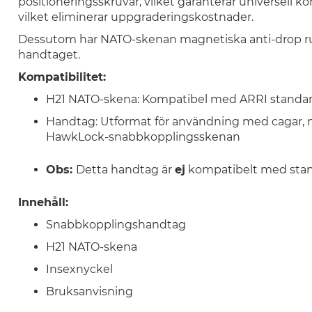
positioneringsskruvar, vilket garanterar universell 
vilket eliminerar uppgraderingskostnader.
Dessutom har NATO-skenan magnetiska anti-drop rullst
handtaget.
Kompatibilitet:
H21 NATO-skena: Kompatibel med ARRI standard
Handtag: Utformat för användning med cagar, m
HawkLock-snabbkopplingsskenan
Obs:
Detta handtag är
ej
kompatibelt med sta
Innehåll:
Snabbkopplingshandtag
H21 NATO-skena
Insexnyckel
Bruksanvisning