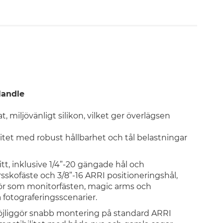
Handle
miljövänligt silikon, vilket ger överlägsen
itet
med robust hållbarhet
och tål belastningar
t, inklusive 1/4”-20 gängade hål och
sskofäste och 3/8”-16 ARRI positioneringshål,
ehör som monitorfästen, magic arms och
 fotograferingsscenarier.
liggör snabb montering på standard ARRI