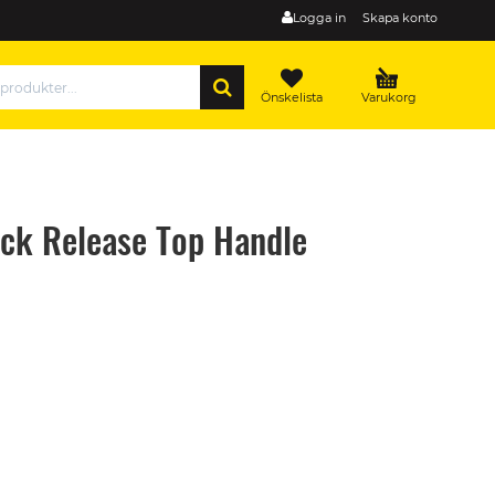
Logga in
Skapa konto
SÖK
Önskelista
Varukorg
ck Release Top Handle