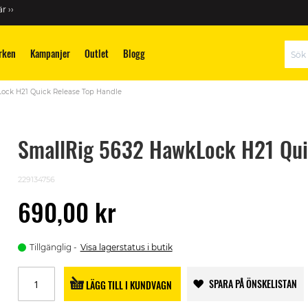
r ››
rken
Kampanjer
Outlet
Blogg
Sök
ock H21 Quick Release Top Handle
SmallRig 5632 HawkLock H21 Qui
229134756
690,00 kr
Tillgänglig
Visa lagerstatus i butik
SPARA PÅ ÖNSKELISTAN
LÄGG TILL I KUNDVAGN