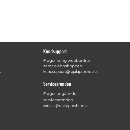
Kundsupport
Frågor kring webbordrar
samt webbshoppen.
a
kundsupport@rajalaproshop.se
Serviceärenden
Frågor angående
serviceärenden.
service@rajalaproshop.se