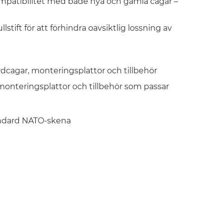
kompatibilitet med både nya och gamla cagar –
ift för att förhindra oavsiktlig lossning av
cagar, monteringsplattor och tillbehör
onteringsplattor och tillbehör som passar
ndard NATO-skena