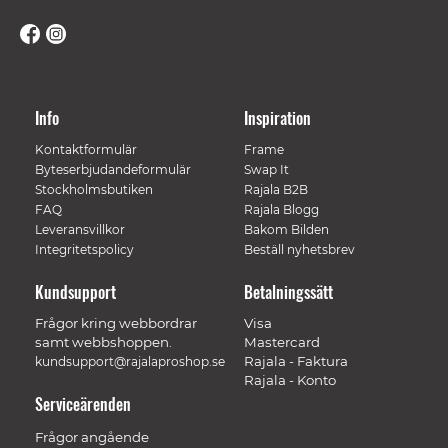
Info
Inspiration
Kontaktformulär
Frame
Byteserbjudandeformulär
Swap It
Stockholmsbutiken
Rajala B2B
FAQ
Rajala Blogg
Leveransvillkor
Bakom Bilden
Integritetspolicy
Beställ nyhetsbrev
Kundsupport
Betalningssätt
Frågor kring webbordrar
Visa
samt webbshoppen.
Mastercard
Rajala - Faktura
kundsupport@rajalaproshop.se
Rajala - Konto
Serviceärenden
Frågor angående