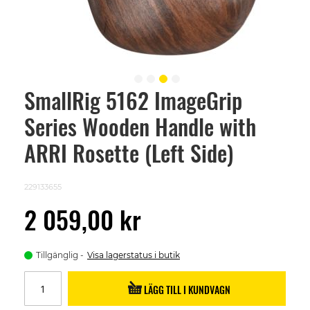
SmallRig 5162 ImageGrip
Skip
to
Series Wooden Handle with
the
beginning
of
ARRI Rosette (Left Side)
the
images
gallery
229133655
2 059,00 kr
Tillgänglig
Visa lagerstatus i butik
LÄGG TILL I KUNDVAGN