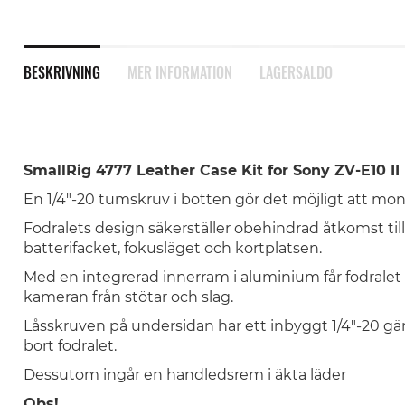
BESKRIVNING
MER INFORMATION
LAGERSALDO
SmallRig 4777 Leather Case Kit for Sony ZV-E10 II
En 1/4"-20 tumskruv i botten gör det möjligt att mo
Fodralets design säkerställer obehindrad åtkomst til
batterifacket, fokusläget och kortplatsen.
Med en integrerad innerram i aluminium får fodralet
kameran från stötar och slag.
Låsskruven på undersidan har ett inbyggt 1/4"-20 gän
bort fodralet.
Dessutom ingår en handledsrem i äkta läder
Obs!