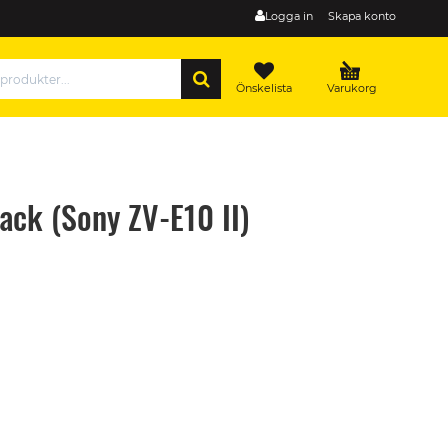
Logga in
Skapa konto
SÖK
Önskelista
Varukorg
lack (Sony ZV-E10 II)