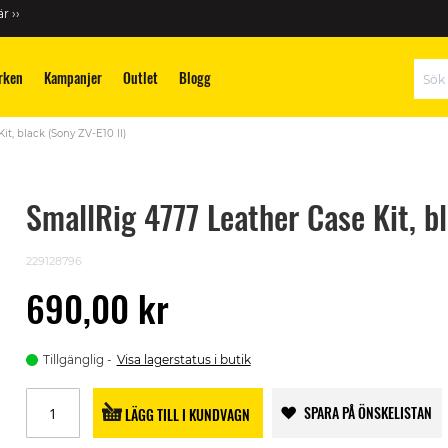
r ››
rken
Kampanjer
Outlet
Blogg
Sök
t, black (Sony ZV-E10 II)
SmallRig 4777 Leather Case Kit, b
229128796
690,00 kr
Tillgänglig
Visa lagerstatus i butik
SPARA PÅ ÖNSKELISTAN
LÄGG TILL I KUNDVAGN