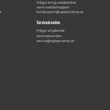
Frågor kring webbordrar
samt webbshoppen.
a
kundsupport@rajalaproshop.se
Serviceärenden
Frågor angående
serviceärenden.
service@rajalaproshop.se