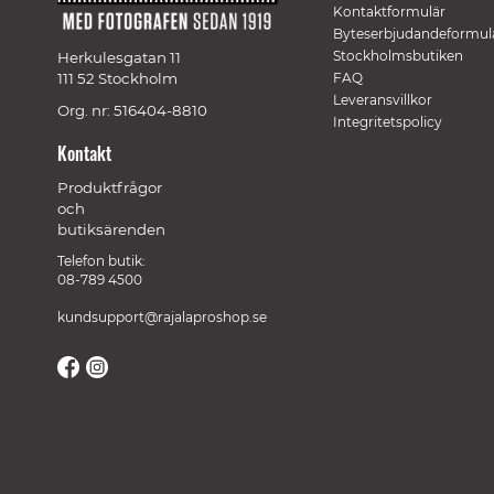
Kontaktformulär
Byteserbjudandeformul
Stockholmsbutiken
Herkulesgatan 11
111 52 Stockholm
FAQ
Leveransvillkor
Org. nr: 516404-8810
Integritetspolicy
Kontakt
Produktfrågor
och
butiksärenden
Telefon butik:
08-789 4500
kundsupport@rajalaproshop.se