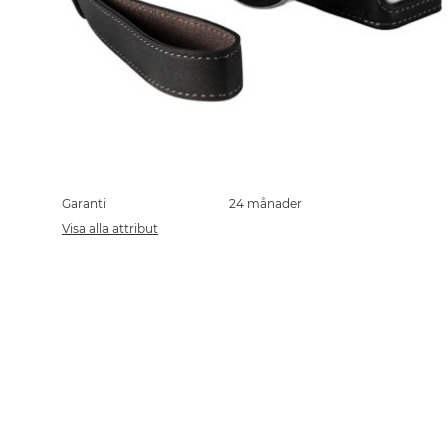
Skip
to
the
Garanti
24 månader
beginning
Visa alla attribut
of
the
images
gallery