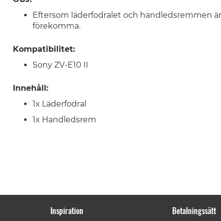
Eftersom läderfodralet och handledsremmen är t
förekomma.
Kompatibilitet:
Sony ZV-E10 II
Innehåll:
1x Läderfodral
1x Handledsrem
Inspiration
Betalningssätt