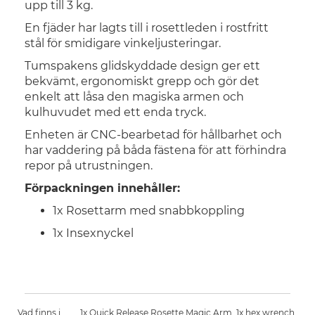
upp till 3 kg.
En fjäder har lagts till i rosettleden i rostfritt
stål för smidigare vinkeljusteringar.
Tumspakens glidskyddade design ger ett
bekvämt, ergonomiskt grepp och gör det
enkelt att låsa den magiska armen och
kulhuvudet med ett enda tryck.
Enheten är CNC-bearbetad för hållbarhet och
har vaddering på båda fästena för att förhindra
repor på utrustningen.
Förpackningen innehåller:
1x Rosettarm med snabbkoppling
1x Insexnyckel
Vad finns i
1x Quick Release Rosette Magic Arm, 1x hex wrench