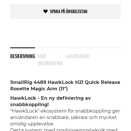
SPARA PÅ ÖNSKELISTAN
BESKRIVNING
MER
LAGERSALDO
INFORMATION
SmallRig 4489 HawkLock H21 Quick Release
Rosette Magic Arm (11")
HawkLock - En ny definiering av
snabbkoppling!
"HawklLock" ekosystem för snabbkoppling ger
användaren en snabbare, säkrare och mycket
smidig upplevelse.
Detta system, med positioneringsteknik med