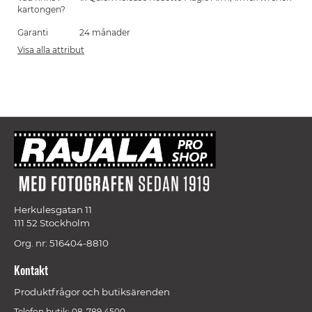
kartongen?
Garanti
24 månader
Visa alla attribut
Herkulesgatan 11
111 52 Stockholm
Org. nr: 516404-8810
Kontakt
Produktfrågor och butiksärenden
Telefon butik: 08-789 4500