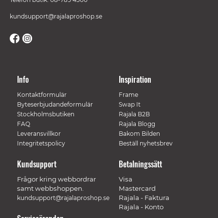
kundsupport@rajalaproshop.se
Info
Inspiration
Kontaktformulär
Frame
Byteserbjudandeformulär
Swap It
Stockholmsbutiken
Rajala B2B
FAQ
Rajala Blogg
Leveransvillkor
Bakom Bilden
Integritetspolicy
Beställ nyhetsbrev
Kundsupport
Betalningssätt
Frågor kring webbordrar
Visa
samt webbshoppen.
Mastercard
Rajala - Faktura
kundsupport@rajalaproshop.se
Rajala - Konto