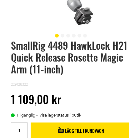
SmallRig 4489 HawkLock H21
Skip
to
Quick Release Rosette Magic
the
beginning
of
Arm (11-inch)
the
images
gallery
229128322
1 109,00 kr
Tillgänglig
Visa lagerstatus i butik
LÄGG TILL I KUNDVAGN