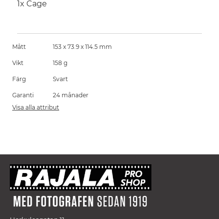
1x Cage
Mått
153 x 73.9 x 114.5 mm
Vikt
158 g
Färg
Svart
Garanti
24 månader
Visa alla attribut