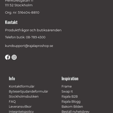
Herkulesgatan 11
111 52 Stockholm
Org. nr: 516404-8810
Kontakt
Produktfrågor och butiksärenden
Telefon butik: 08-789 4500
kundsupport@rajalaproshop.se
Info
Inspiration
Kontaktformulär
Frame
Byteserbjudandeformulär
Swap It
Stockholmsbutiken
Rajala B2B
FAQ
Rajala Blogg
Leveransvillkor
Bakom Bilden
Integritetspolicy
Beställ nyhetsbrev