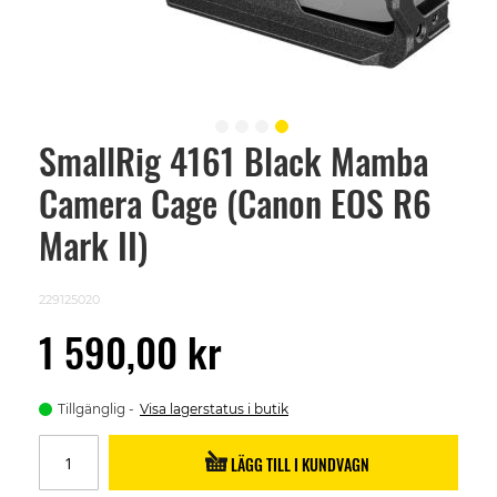
SmallRig 4161 Black Mamba
Skip
to
Camera Cage (Canon EOS R6
the
beginning
of
Mark II)
the
images
gallery
229125020
1 590,00 kr
Tillgänglig
Visa lagerstatus i butik
LÄGG TILL I KUNDVAGN