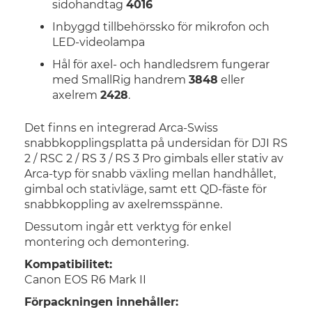
sidohandtag
4016
Inbyggd tillbehörssko för mikrofon och
LED-videolampa
Hål för axel- och handledsrem fungerar
med SmallRig handrem
3848
eller
axelrem
2428
.
Det finns en integrerad Arca-Swiss
snabbkopplingsplatta på undersidan för DJI RS
2 / RSC 2 / RS 3 / RS 3 Pro gimbals eller stativ av
Arca-typ för snabb växling mellan handhållet,
gimbal och stativläge, samt ett QD-fäste för
snabbkoppling av axelremsspänne.
Dessutom ingår ett verktyg för enkel
montering och demontering.
Kompatibilitet:
Canon EOS R6 Mark II
Förpackningen innehåller: