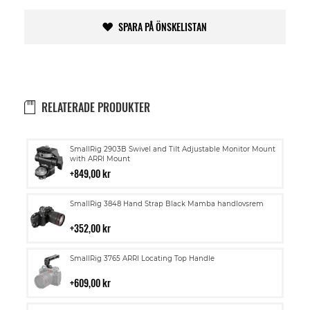
SPARA PÅ ÖNSKELISTAN
RELATERADE PRODUKTER
Lägg
SmallRig 2903B Swivel and Tilt Adjustable Monitor Mount
till
with ARRI Mount
i
849,00 kr
kundvagn
Lägg
SmallRig 3848 Hand Strap Black Mamba handlovsrem
till
i
352,00 kr
kundvagn
Lägg
SmallRig 3765 ARRI Locating Top Handle
till
i
609,00 kr
kundvagn