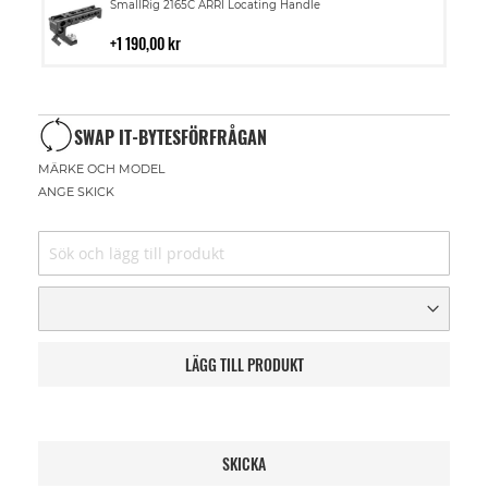
Lägg
SmallRig 2165C ARRI Locating Handle
till
i
1 190,00 kr
kundvagn
SWAP IT-BYTESFÖRFRÅGAN
MÄRKE OCH MODEL
ANGE SKICK
LÄGG TILL PRODUKT
SKICKA