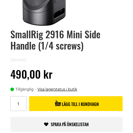
SmallRig 2916 Mini Side
Skip
to
Handle (1/4 screws)
the
beginning
of
the
229114452
images
gallery
490,00 kr
Tillgänglig
Visa lagerstatus i butik
LÄGG TILL I KUNDVAGN
SPARA PÅ ÖNSKELISTAN