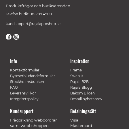
Produktfrågor och butiksärenden
Telefon butik: 08-789 4500
kundsupport@rajalaproshop.se
Info
Inspiration
Kontaktformulär
Frame
Byteserbjudandeformulär
Swap It
Stockholmsbutiken
Rajala B2B
FAQ
Rajala Blogg
Leveransvillkor
Bakom Bilden
Integritetspolicy
Beställ nyhetsbrev
Kundsupport
Betalningssätt
Frågor kring webbordrar
Visa
samt webbshoppen.
Mastercard