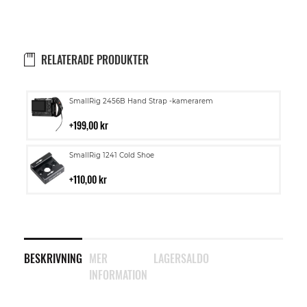
RELATERADE PRODUKTER
Lägg
SmallRig 2456B Hand Strap -kamerarem
till
i
199,00 kr
kundvagn
Lägg
SmallRig 1241 Cold Shoe
till
i
110,00 kr
kundvagn
BESKRIVNING
MER
LAGERSALDO
INFORMATION