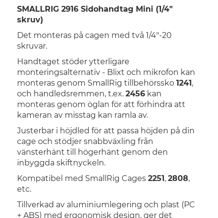
SMALLRIG 2916 Sidohandtag Mini (1/4"
skruv)
Det monteras på cagen med två 1/4"-20
skruvar.
Handtaget stöder ytterligare
monteringsalternativ - Blixt och mikrofon kan
monteras genom SmallRig tillbehörssko
1241
,
och handledsremmen, t.ex.
2456
kan
monteras genom öglan för att förhindra att
kameran av misstag kan ramla av.
Justerbar i höjdled för att passa höjden på din
cage och stödjer snabbväxling från
vänsterhänt till högerhänt genom den
inbyggda skiftnyckeln.
Kompatibel med SmallRig Cages
2251
,
2808
,
etc.
Tillverkad av aluminiumlegering och plast (PC
+ ABS) med ergonomisk design, ger det