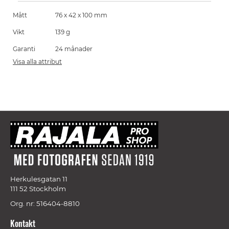
Mått
76 x 42 x 100 mm
Vikt
139 g
Garanti
24 månader
Visa alla attribut
Herkulesgatan 11
111 52 Stockholm
Org. nr: 516404-8810
Kontakt