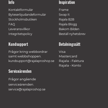
Info
Inspiration
Kontaktformulär
Frame
Byteserbjudandeformulär
Swap It
Stockholmsbutiken
Rajala B2B
FAQ
Rajala Blogg
Leveransvillkor
Bakom Bilden
Integritetspolicy
Beställ nyhetsbrev
Kundsupport
Betalningssätt
Frågor kring webbordrar
Visa
samt webbshoppen.
Mastercard
Rajala - Faktura
kundsupport@rajalaproshop.se
Rajala - Konto
Serviceärenden
Frågor angående
serviceärenden.
service@rajalaproshop.se