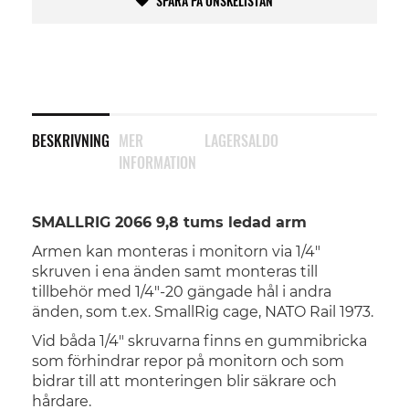
SPARA PÅ ÖNSKELISTAN
BESKRIVNING
MER
LAGERSALDO
INFORMATION
SMALLRIG 2066 9,8 tums ledad arm
Armen kan monteras i monitorn via 1/4"
skruven i ena änden samt monteras till
tillbehör med 1/4"-20 gängade hål i andra
änden, som t.ex. SmallRig cage, NATO Rail 1973.
Vid båda 1/4" skruvarna finns en gummibricka
som förhindrar repor på monitorn och som
bidrar till att monteringen blir säkrare och
hårdare.