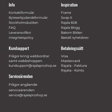
Info
Inspiration
Kontaktformulär
Frame
Byteserbjudandeformulär
Swap It
Stockholmsbutiken
Rajala B2B
FAQ
Rajala Blogg
Leveransvillkor
Bakom Bilden
Integritetspolicy
Beställ nyhetsbrev
Kundsupport
Betalningssätt
Frågor kring webbordrar
Visa
samt webbshoppen.
Mastercard
Rajala - Faktura
kundsupport@rajalaproshop.se
Rajala - Konto
Serviceärenden
Frågor angående
serviceärenden.
service@rajalaproshop.se