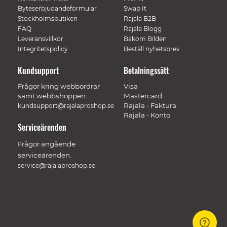
Byteserbjudandeformulär
Swap It
Stockholmsbutiken
Rajala B2B
FAQ
Rajala Blogg
Leveransvillkor
Bakom Bilden
Integritetspolicy
Beställ nyhetsbrev
Kundsupport
Betalningssätt
Frågor kring webbordrar
Visa
samt webbshoppen.
Mastercard
Rajala - Faktura
kundsupport@rajalaproshop.se
Rajala - Konto
Serviceärenden
Frågor angående
serviceärenden.
service@rajalaproshop.se