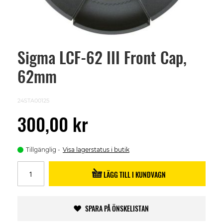
Sigma LCF-62 III Front Cap,
Skip
to
62mm
the
beginning
of
the
24STA00125
images
gallery
300,00 kr
Tillgänglig
Visa lagerstatus i butik
LÄGG TILL I KUNDVAGN
SPARA PÅ ÖNSKELISTAN