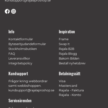
kundsupport@rajalaproshop.se
Info
Inspiration
Kontaktformulär
Frame
Byteserbjudandeformulär
Swap It
Stockholmsbutiken
Rajala B2B
FAQ
Rajala Blogg
Leveransvillkor
Bakom Bilden
Integritetspolicy
Beställ nyhetsbrev
Kundsupport
Betalningssätt
Frågor kring webbordrar
Visa
samt webbshoppen.
Mastercard
Rajala - Faktura
kundsupport@rajalaproshop.se
Rajala - Konto
Serviceärenden