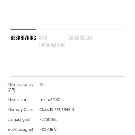
BESKRIVNING
MER
LAGERSALDO
INFORMATION
Minnesstorlek
64
(GB)
Minneskort
microSDXC
Memory Class
Class 10, U3, UHS-II
Läshastighet
~275MB/s
Skrivhastighet
~100MB/s