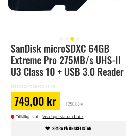
SanDisk microSDXC 64GB
Skip
to
Extreme Pro 275MB/s UHS-II
the
beginning
of
U3 Class 10 + USB 3.0 Reader
the
images
gallery
236SDSQXPJ064GGN6M3
Special
749,00 kr
Price
1 290,00 kr
Tillfälligt slut
Visa lagerstatus i butik
SPARA PÅ ÖNSKELISTAN